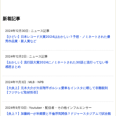
新着記事
2024年12月30日
:
ニュース記事
【ひどい】日本レコード大賞2024はおかしい？予想・ノミネートされた優
秀作品賞・新人賞など
2024年12月2日
:
ニュース記事
【おかしい】流行語大賞2024にノミネートされた30語と流行ってない等
感想まとめ
2024年11月3日
:
MLB・NPB
【大炎上】元木大介が大谷翔平ポルシェ愛車をインスタに晒して非難殺到
【フジテレビ取材拒否】
2024年9月13日
:
Youtuber・配信者・その他インフルエンサー
【炎上？】加藤純一が本郷愛と不倫浮気関係？ドジャースタジアムで試合観