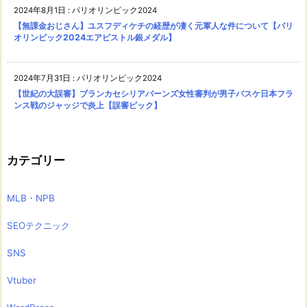
2024年8月1日
:
パリオリンピック2024
【無課金おじさん】ユスフディケチの経歴が凄く元軍人な件について【パリ
オリンピック2024エアピストル銀メダル】
2024年7月31日
:
パリオリンピック2024
【世紀の大誤審】ブランカセシリアバーンズ女性審判が男子バスケ日本フラ
ンス戦のジャッジで炎上【誤審ピック】
カテゴリー
MLB・NPB
SEOテクニック
SNS
Vtuber