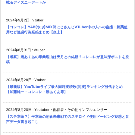
戦＆ディズニーデートか
2024年9月2日
:
Vtuber
【コレコレ】YAB(やぶ)MIX師にじさんじVTuber中の人への盗撮・媚薬使
用など迷惑行為疑惑まとめ【炎上】
2024年8月31日
:
Vtuber
【考察】湊あくあの卒業理由は天月との結婚？コレコレが意味深ポストを投
稿
2024年8月28日
:
Vtuber
【最新版】YouTubeライブ最大同時接続数(同接)ランキング歴代まとめ
【加藤純一・コレコレ・湊あくあ等】
2024年8月20日
:
Youtuber・配信者・その他インフルエンサー
【ステ本蓮？】平本蓮の朝倉未来戦でのステロイド使用ドーピング疑惑と音
声データ書き起こし