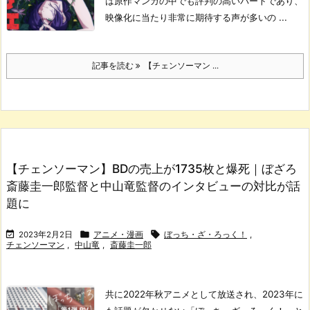
は原作マンガの中でも評判の高いパートであり、
映像化に当たり非常に期待する声が多いの ...
記事を読む
【チェンソーマン ...
【チェンソーマン】BDの売上が1735枚と爆死｜ぼざろ
斎藤圭一郎監督と中山竜監督のインタビューの対比が話
題に



2023年2月2日
アニメ・漫画
ぼっち・ざ・ろっく！
,
チェンソーマン
,
中山竜
,
斎藤圭一郎
共に2022年秋アニメとして放送され、2023年に