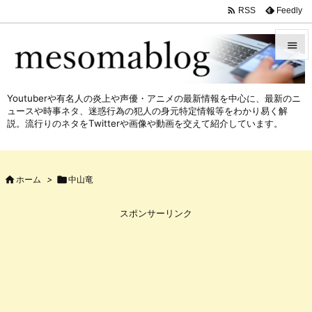

Feedly
RSS


メニュ
Youtuberや有名人の炎上や声優・アニメの最新情報を中心に、最新のニ

ュースや時事ネタ、迷惑行為の犯人の身元特定情報等をわかり易く解
サイド
説。流行りのネタをTwitterや画像や動画を交えて紹介しています。

前へ


ホーム
>

中山竜
次へ

スポンサーリンク
検索