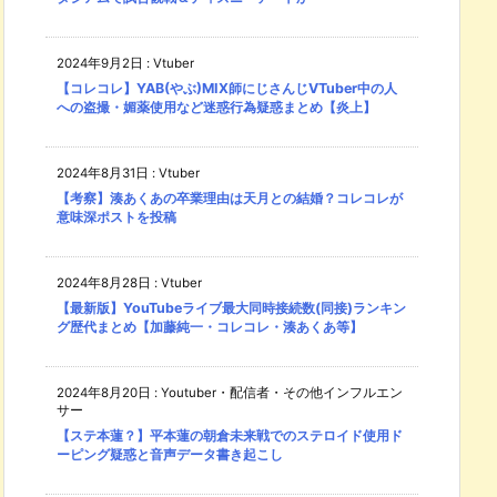
2024年9月2日
:
Vtuber
【コレコレ】YAB(やぶ)MIX師にじさんじVTuber中の人
への盗撮・媚薬使用など迷惑行為疑惑まとめ【炎上】
2024年8月31日
:
Vtuber
【考察】湊あくあの卒業理由は天月との結婚？コレコレが
意味深ポストを投稿
2024年8月28日
:
Vtuber
【最新版】YouTubeライブ最大同時接続数(同接)ランキン
グ歴代まとめ【加藤純一・コレコレ・湊あくあ等】
2024年8月20日
:
Youtuber・配信者・その他インフルエン
サー
【ステ本蓮？】平本蓮の朝倉未来戦でのステロイド使用ド
ーピング疑惑と音声データ書き起こし