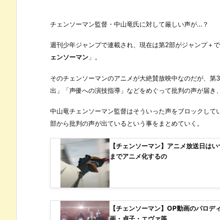
チェンソーマン監督・中山竜氏に対して厳しい声が…？
週刊少年ジャンプで連載され、現在は第2部がジャンプ＋
ェンソーマン
」。
そのチェンソーマンのアニメが大絶賛放映中なのだが、第
出」「声優への演技指導」などをめぐって批判の声が届き
中山竜チェンソーマン監督はそういった声をブロックして
部から批判の声が出ているという事をまとめていく。
【チェンソーマン】アニメ放送日はい
までアニメ化するの
【チェンソーマン】OP動画のパロデ
画・貞子・エヴァ等