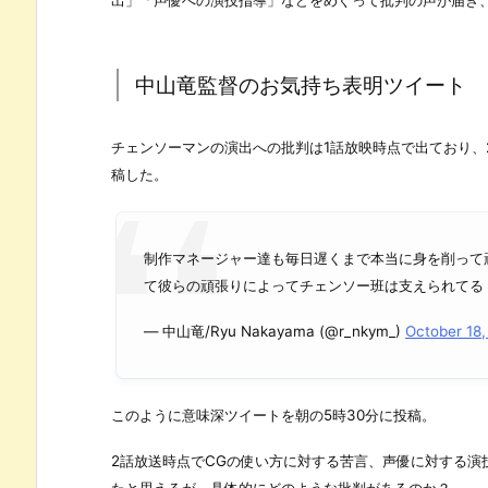
出」「声優への演技指導」などをめぐって批判の声が届き
中山竜監督のお気持ち表明ツイート
チェンソーマンの演出への批判は1話放映時点で出ており、
稿した。
制作マネージャー達も毎日遅くまで本当に身を削って
て彼らの頑張りによってチェンソー班は支えられてる
— 中山竜/Ryu Nakayama (@r_nkym_)
October 18,
このように意味深ツイートを朝の5時30分に投稿。
2話放送時点でCGの使い方に対する苦言、声優に対する演