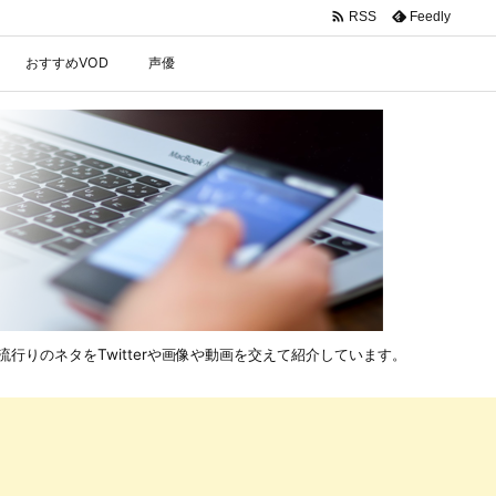

Feedly
RSS
おすすめVOD
声優
行りのネタをTwitterや画像や動画を交えて紹介しています。