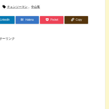

チェンソーマン
,
中山竜
LinkedIn
B!
Hatena
Pocket
Copy
サーリンク