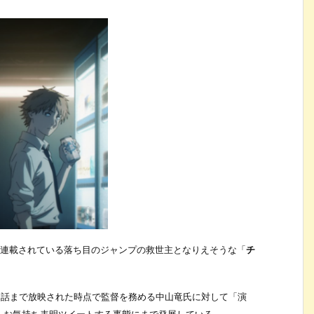
で連載されている落ち目のジャンプの救世主となりえそうな「
チ
3話まで放映された時点で監督を務める中山竜氏に対して「演