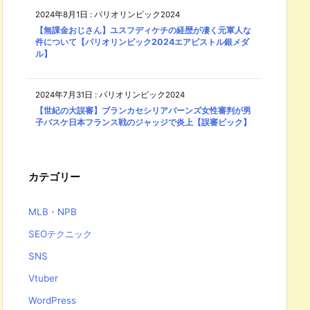
2024年8月1日
:
パリオリンピック2024
【無課金おじさん】ユスフディケチの経歴が凄く元軍人な
件について【パリオリンピック2024エアピストル銀メダ
ル】
2024年7月31日
:
パリオリンピック2024
【世紀の大誤審】ブランカセシリアバーンズ女性審判が男
子バスケ日本フランス戦のジャッジで炎上【誤審ピック】
カテゴリー
MLB・NPB
SEOテクニック
SNS
Vtuber
WordPress