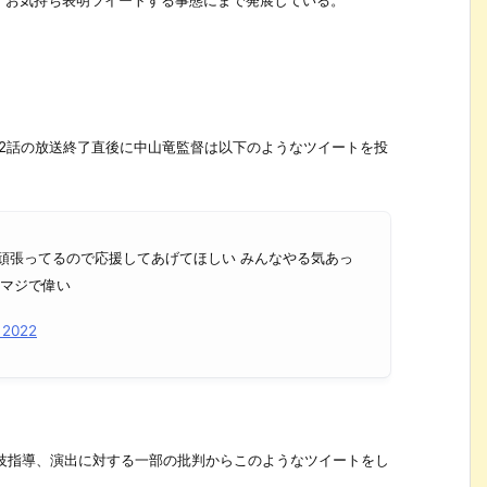
、お気持ち表明ツイートする事態にまで発展している。
2話の放送終了直後に中山竜監督は以下のようなツイートを投
頑張ってるので応援してあげてほしい みんなやる気あっ
 マジで偉い
 2022
技指導、演出に対する一部の批判からこのようなツイートをし