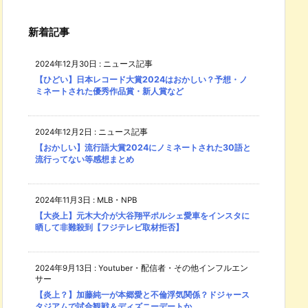
新着記事
2024年12月30日
:
ニュース記事
【ひどい】日本レコード大賞2024はおかしい？予想・ノ
ミネートされた優秀作品賞・新人賞など
2024年12月2日
:
ニュース記事
【おかしい】流行語大賞2024にノミネートされた30語と
流行ってない等感想まとめ
2024年11月3日
:
MLB・NPB
【大炎上】元木大介が大谷翔平ポルシェ愛車をインスタに
晒して非難殺到【フジテレビ取材拒否】
2024年9月13日
:
Youtuber・配信者・その他インフルエン
サー
【炎上？】加藤純一が本郷愛と不倫浮気関係？ドジャース
タジアムで試合観戦＆ディズニーデートか