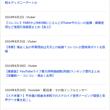
戦＆ディズニーデートか
2024年9月2日
:
Vtuber
【コレコレ】YAB(やぶ)MIX師にじさんじVTuber中の人への盗撮・媚薬使
用など迷惑行為疑惑まとめ【炎上】
2024年8月31日
:
Vtuber
【考察】湊あくあの卒業理由は天月との結婚？コレコレが意味深ポストを投
稿
2024年8月28日
:
Vtuber
【最新版】YouTubeライブ最大同時接続数(同接)ランキング歴代まとめ
【加藤純一・コレコレ・湊あくあ等】
2024年8月20日
:
Youtuber・配信者・その他インフルエンサー
【ステ本蓮？】平本蓮の朝倉未来戦でのステロイド使用ドーピング疑惑と音
声データ書き起こし