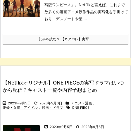
写版ワンピース」。
Netflixと言えば、これまで
数多くの漫画アニメ原作作品の実写化を手掛けて
おり、デスノートや聖 ...
記事を読む
【ネタバレ】実写 ...
【Netflixオリジナル】ONE PIECEの実写ドラマはいつ
から配信？キャスト一覧や内容予想まとめ



2023年9月5日
2023年9月6日
アニメ・漫画
,

俳優・女優・アイドル
,
映画・ドラマ
ONE PIECE


2023年9月5日
2023年9月6日