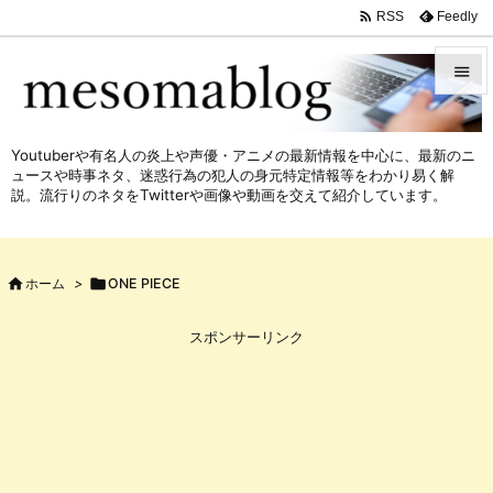

Feedly
RSS


メニュ
Youtuberや有名人の炎上や声優・アニメの最新情報を中心に、最新のニ

ュースや時事ネタ、迷惑行為の犯人の身元特定情報等をわかり易く解
サイド
説。流行りのネタをTwitterや画像や動画を交えて紹介しています。

前へ


ホーム
>

ONE PIECE
次へ

スポンサーリンク
検索