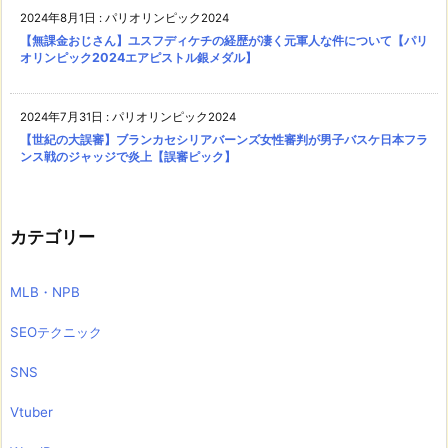
2024年8月1日
:
パリオリンピック2024
【無課金おじさん】ユスフディケチの経歴が凄く元軍人な件について【パリ
オリンピック2024エアピストル銀メダル】
2024年7月31日
:
パリオリンピック2024
【世紀の大誤審】ブランカセシリアバーンズ女性審判が男子バスケ日本フラ
ンス戦のジャッジで炎上【誤審ピック】
カテゴリー
MLB・NPB
SEOテクニック
SNS
Vtuber