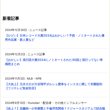
新着記事
2024年12月30日
:
ニュース記事
【ひどい】日本レコード大賞2024はおかしい？予想・ノミネートされた優
秀作品賞・新人賞など
2024年12月2日
:
ニュース記事
【おかしい】流行語大賞2024にノミネートされた30語と流行ってない等
感想まとめ
2024年11月3日
:
MLB・NPB
【大炎上】元木大介が大谷翔平ポルシェ愛車をインスタに晒して非難殺到
【フジテレビ取材拒否】
2024年9月13日
:
Youtuber・配信者・その他インフルエンサー
【炎上？】加藤純一が本郷愛と不倫浮気関係？ドジャースタジアムで試合観