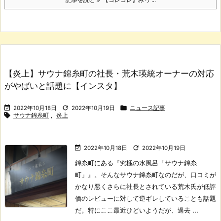
【炎上】サウナ錦糸町の社長・荒木瑛統オーナーの対応
がやばいと話題に【インスタ】



2022年10月18日
2022年10月19日
ニュース記事

サウナ錦糸町
,
炎上


2022年10月18日
2022年10月19日
錦糸町にある『究極の水風呂「サウナ錦糸
町」』。
そんなサウナ錦糸町なのだが、口コミが
かなり悪くさらに社長とされている荒木氏が低評
価のレビューに対して逆ギレしていることも話題
だ。
特にここ最近ひどいようだが、過去 ...