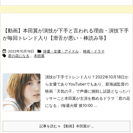
【動画】本田翼が演技が下手と言われる理由・演技下手
が毎回トレンド入り【滑舌が悪い・棒読み等】


2022年10月19日
俳優・女優・アイドル
,
映画・ドラマ

君の花になる
,
本田翼
演技が下手でトレンド入り？
2022年10月18日か
ら女優でありYouTuberでもあり、新海誠監督の
映画「天気の子」で声優に挑戦し話題となったバ
ッサーこと本田翼が主演を務めるドラマ「君の花
になる」(毎週火曜 後10:00 ...
記事を読む
【動画】本田翼が ...