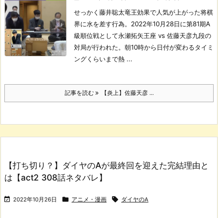
せっかく藤井聡太竜王効果で人気が上がった将棋
界に水を差す行為。
2022年10月28日に第81期A
級順位戦として永瀬拓矢王座 vs 佐藤天彦九段の
対局が行われた。
朝10時から日付が変わるタイミ
ングくらいまで熱 ...
記事を読む
【炎上】佐藤天彦 ...
【打ち切り？】ダイヤのAが最終回を迎えた完結理由と
は【act2 308話ネタバレ】



2022年10月26日
アニメ・漫画
ダイヤのA