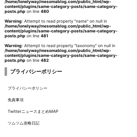
/home/lonelyway/mesomablog.com/public_html/wp-
content/plugins/same-category-posts/same-category-
posts.php
on line
480
Warning
: Attempt to read property "name" on null in
/home/lonelyway/mesomablog.com/public_html/wp-
content/plugins/same-category-posts/same-category-
posts.php
on line
481
Warning
: Attempt to read property "taxonomy" on null in
/home/lonelyway/mesomablog.com/public_html/wp-
content/plugins/same-category-posts/same-category-
posts.php
on line
482
プライバシーポリシー
プライバシーポリシー
免責事項
TwitterニュースまとめMAP
ツムツム攻略日記