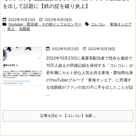
を出して話題に【鉄の掟を破り炎上】


2022年10月23日
2022年10月28日


Youtuber・配信者・その他インフルエンサー
コレコレ
,
東海オンエア
,
炎上
,
虫眼鏡


2022年10月23日
2022年10月28日
2022年10月23日に暴露系配信者で現在も連続で
10万人超えの同接記録を保持する「コレコレ」が
若年層にカルト的な人気を誇る東海・愛知県出身
のYouTuberグループ「東海オンエア」に所属す
る虫眼鏡がファンの女の子に手を出したことが話
...
記事を読む
【コレコレ】虫眼 ...