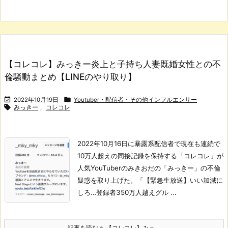
【コレコレ】みっきー炎上と子持ち人妻既婚女性との不
倫騒動まとめ【LINEのやり取り】


2022年10月19日
Youtuber・配信者・その他インフルエンサー

みっきー
,
コレコレ
2022年10月16日に暴露系配信者で現在も連続で
10万人超えの同接記録を保持する「コレコレ」が
人気YouTuberのみきおだの「みっきー」の不倫
疑惑を取り上げた。
「【緊急生放送】いい加減に
しろ…登録者350万人越えグル ...
記事を読む
【コレコレ】みっ ...