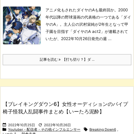
アニメ化もされたダイヤのAも最終回か。
2000
年代以降の野球漫画の代表格の一つである「ダイ
ヤのA」。主人公の沢村栄純が2年生となって甲
子園を目指す「ダイヤのA act2」が連載されて
いたが、2022年10月26日発売の週 ...
記事を読む
【打ち切り？】ダ ...
【ブレイキングダウン6】女性オーディションのパイプ
椅子怪我人乱闘事件まとめ【いーたろ泥酔】


2022年10月25日
2022年10月26日


Youtuber・配信者・その他インフルエンサー
Breaking Down6
,
いーたろ
,
朝倉未来