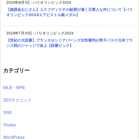
2024年8月1日
:
パリオリンピック2024
【無課金おじさん】ユスフディケチの経歴が凄く元軍人な件について【パリ
オリンピック2024エアピストル銀メダル】
2024年7月31日
:
パリオリンピック2024
【世紀の大誤審】ブランカセシリアバーンズ女性審判が男子バスケ日本フラ
ンス戦のジャッジで炎上【誤審ピック】
カテゴリー
MLB・NPB
SEOテクニック
SNS
Vtuber
WordPress