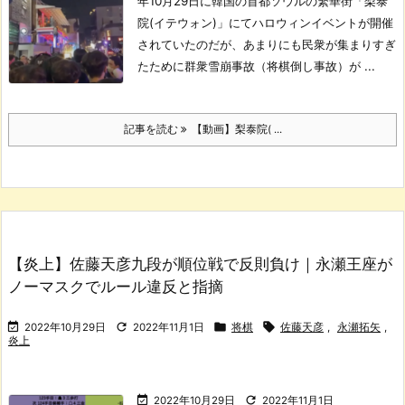
年10月29日に韓国の首都ソウルの繁華街「梨泰
院(イテウォン)」にてハロウィンイベントが開催
されていたのだが、あまりにも民衆が集まりすぎ
たために群衆雪崩事故（将棋倒し事故）が ...
記事を読む
【動画】梨泰院( ...
【炎上】佐藤天彦九段が順位戦で反則負け｜永瀬王座が
ノーマスクでルール違反と指摘




2022年10月29日
2022年11月1日
将棋
佐藤天彦
,
永瀬拓矢
,
炎上


2022年10月29日
2022年11月1日