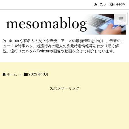

Feedly
RSS


メニュ
Youtuberや有名人の炎上や声優・アニメの最新情報を中心に、最新のニ

ュースや時事ネタ、迷惑行為の犯人の身元特定情報等をわかり易く解
サイド
説。流行りのネタをTwitterや画像や動画を交えて紹介しています。

前へ


ホーム
>

2022年10月
次へ

スポンサーリンク
検索