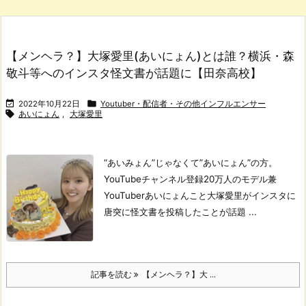
【メンヘラ？】大塚愛里(あいにょん)とは誰？横浜・森
敬斗等へのインスタ怪文書が話題に【田奈高校】


2022年10月22日
Youtuber・配信者・その他インフルエンサー

あいにょん
,
大塚愛里
“あいみょん”じゃなくて”あいにょん”の方。
YouTubeチャンネル登録20万人のモデル兼
YouTuberあいにょんこと大塚愛里がインスタに
唐突に怪文書を投稿したことが話題 ...
記事を読む
【メンヘラ？】大 ...