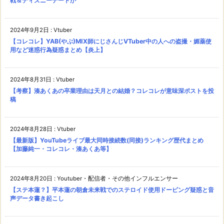
戦＆ディズニーデートか
2024年9月2日
:
Vtuber
【コレコレ】YAB(やぶ)MIX師にじさんじVTuber中の人への盗撮・媚薬使
用など迷惑行為疑惑まとめ【炎上】
2024年8月31日
:
Vtuber
【考察】湊あくあの卒業理由は天月との結婚？コレコレが意味深ポストを投
稿
2024年8月28日
:
Vtuber
【最新版】YouTubeライブ最大同時接続数(同接)ランキング歴代まとめ
【加藤純一・コレコレ・湊あくあ等】
2024年8月20日
:
Youtuber・配信者・その他インフルエンサー
【ステ本蓮？】平本蓮の朝倉未来戦でのステロイド使用ドーピング疑惑と音
声データ書き起こし