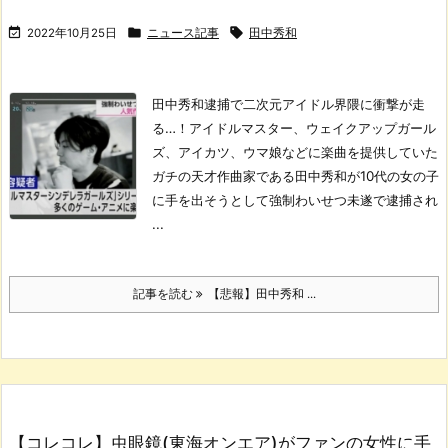



2022年10月25日
ニュース記事
田中秀和
田中秀和逮捕で二次元アイドル界隈に衝撃が走
る…！
アイドルマスター、ウェイクアップガール
ズ、アイカツ、ウマ娘などに楽曲を提供していた
ガチの天才作曲家である田中秀和が10代の女の子
に手を出そうとして強制わいせつ未遂で逮捕され
...
記事を読む
【悲報】田中秀和 ...
【コレコレ】虫眼鏡(東海オンエア)がファンの女性に手