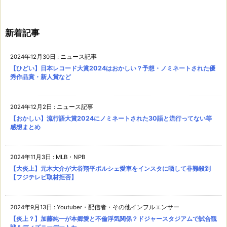
新着記事
2024年12月30日
:
ニュース記事
【ひどい】日本レコード大賞2024はおかしい？予想・ノミネートされた優
秀作品賞・新人賞など
2024年12月2日
:
ニュース記事
【おかしい】流行語大賞2024にノミネートされた30語と流行ってない等
感想まとめ
2024年11月3日
:
MLB・NPB
【大炎上】元木大介が大谷翔平ポルシェ愛車をインスタに晒して非難殺到
【フジテレビ取材拒否】
2024年9月13日
:
Youtuber・配信者・その他インフルエンサー
【炎上？】加藤純一が本郷愛と不倫浮気関係？ドジャースタジアムで試合観