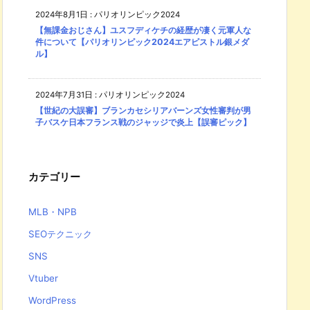
2024年8月1日
:
パリオリンピック2024
【無課金おじさん】ユスフディケチの経歴が凄く元軍人な
件について【パリオリンピック2024エアピストル銀メダ
ル】
2024年7月31日
:
パリオリンピック2024
【世紀の大誤審】ブランカセシリアバーンズ女性審判が男
子バスケ日本フランス戦のジャッジで炎上【誤審ピック】
カテゴリー
MLB・NPB
SEOテクニック
SNS
Vtuber
WordPress