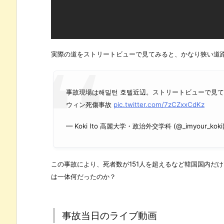
実際の道をストリートビューで見てみると、かなり狭い道
事故現場は해밀턴 호텔近辺。ストリートビューで見
ウィン死傷事故
pic.twitter.com/7zCZxxCdKz
— Koki Ito 高麗大学・政治外交学科 (@_imyour_koki
この事故により、死者数が151人を超えるなど韓国国内だ
は一体何だったのか？
事故当日のライブ動画