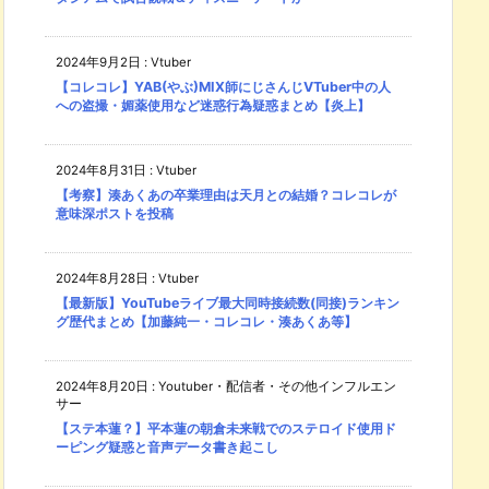
2024年9月2日
:
Vtuber
【コレコレ】YAB(やぶ)MIX師にじさんじVTuber中の人
への盗撮・媚薬使用など迷惑行為疑惑まとめ【炎上】
2024年8月31日
:
Vtuber
【考察】湊あくあの卒業理由は天月との結婚？コレコレが
意味深ポストを投稿
2024年8月28日
:
Vtuber
【最新版】YouTubeライブ最大同時接続数(同接)ランキン
グ歴代まとめ【加藤純一・コレコレ・湊あくあ等】
2024年8月20日
:
Youtuber・配信者・その他インフルエン
サー
【ステ本蓮？】平本蓮の朝倉未来戦でのステロイド使用ド
ーピング疑惑と音声データ書き起こし