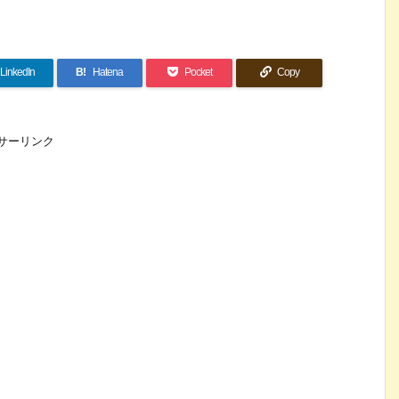
LinkedIn
B!
Hatena
Pocket
Copy
サーリンク