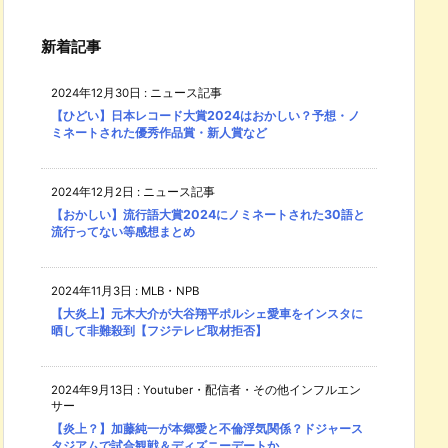
新着記事
2024年12月30日
:
ニュース記事
【ひどい】日本レコード大賞2024はおかしい？予想・ノ
ミネートされた優秀作品賞・新人賞など
2024年12月2日
:
ニュース記事
【おかしい】流行語大賞2024にノミネートされた30語と
流行ってない等感想まとめ
2024年11月3日
:
MLB・NPB
【大炎上】元木大介が大谷翔平ポルシェ愛車をインスタに
晒して非難殺到【フジテレビ取材拒否】
2024年9月13日
:
Youtuber・配信者・その他インフルエン
サー
【炎上？】加藤純一が本郷愛と不倫浮気関係？ドジャース
タジアムで試合観戦＆ディズニーデートか