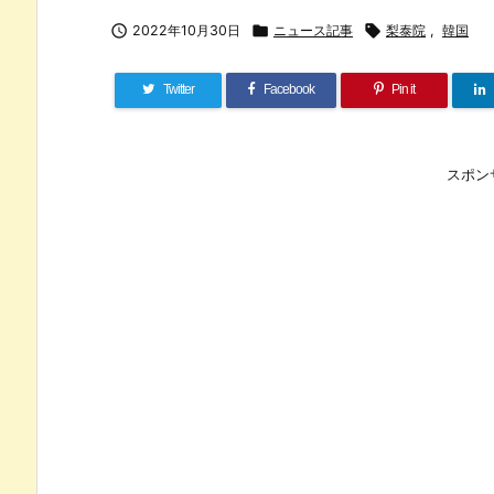

2022年10月30日

ニュース記事

梨泰院
,
韓国
Twitter
Facebook
Pin it
スポン