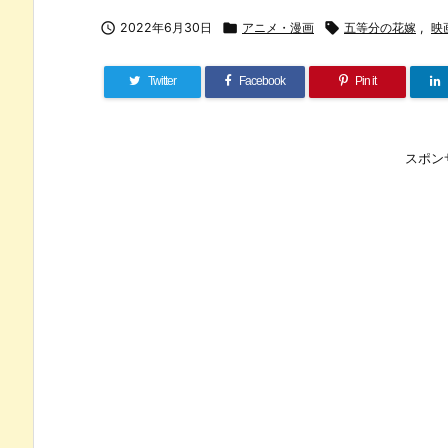

2022年6月30日

アニメ・漫画

五等分の花嫁
,
映
Twitter
Facebook
Pin it
スポン