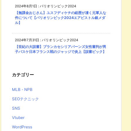
2024年8月1日
:
パリオリンピック2024
【無課金おじさん】ユスフディケチの経歴が凄く元軍人な
件について【パリオリンピック2024エアピストル銀メダ
ル】
2024年7月31日
:
パリオリンピック2024
【世紀の大誤審】ブランカセシリアバーンズ女性審判が男
子バスケ日本フランス戦のジャッジで炎上【誤審ピック】
カテゴリー
MLB・NPB
SEOテクニック
SNS
Vtuber
WordPress