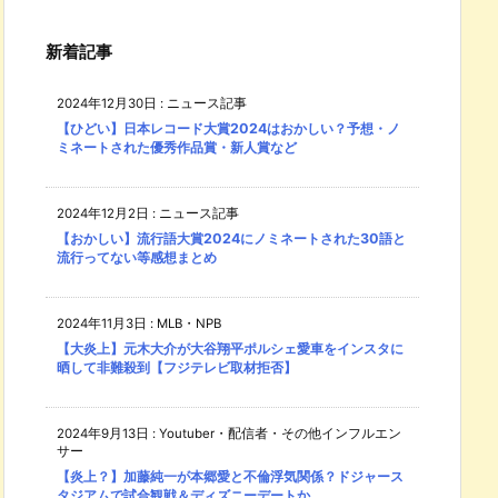
新着記事
2024年12月30日
:
ニュース記事
【ひどい】日本レコード大賞2024はおかしい？予想・ノ
ミネートされた優秀作品賞・新人賞など
2024年12月2日
:
ニュース記事
【おかしい】流行語大賞2024にノミネートされた30語と
流行ってない等感想まとめ
2024年11月3日
:
MLB・NPB
【大炎上】元木大介が大谷翔平ポルシェ愛車をインスタに
晒して非難殺到【フジテレビ取材拒否】
2024年9月13日
:
Youtuber・配信者・その他インフルエン
サー
【炎上？】加藤純一が本郷愛と不倫浮気関係？ドジャース
タジアムで試合観戦＆ディズニーデートか