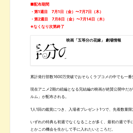
■配布期間
・第1週目 7月1日（金）〜7月7日（木）
・第2週目 7月8日（金）〜7月14日（木）
※なくなり次第終了
映画「五等分の花嫁」 劇場情報
累計発行部数1600万突破でおそらくラブコメの中でも一
現在アニメ2期の続編となる完結編の映画が絶賛公開中だが
ルム」が配布される。
1人1回の鑑賞につき、入場者プレゼント1つで、先着数量
いずれの特典も初週でなくなることが多く、最初の週で手
とかこの機会を生かして手に入れたいところだ。