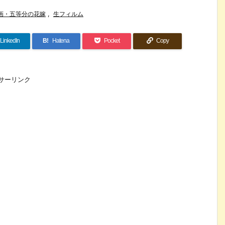
画・五等分の花嫁
,
生フィルム
LinkedIn
B!
Hatena
Pocket
Copy
サーリンク