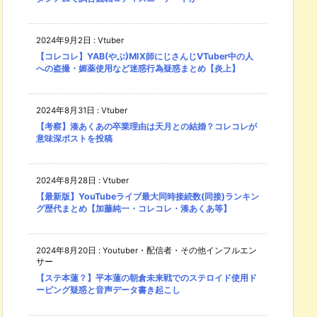
2024年9月2日
:
Vtuber
【コレコレ】YAB(やぶ)MIX師にじさんじVTuber中の人
への盗撮・媚薬使用など迷惑行為疑惑まとめ【炎上】
2024年8月31日
:
Vtuber
【考察】湊あくあの卒業理由は天月との結婚？コレコレが
意味深ポストを投稿
2024年8月28日
:
Vtuber
【最新版】YouTubeライブ最大同時接続数(同接)ランキン
グ歴代まとめ【加藤純一・コレコレ・湊あくあ等】
2024年8月20日
:
Youtuber・配信者・その他インフルエン
サー
【ステ本蓮？】平本蓮の朝倉未来戦でのステロイド使用ド
ーピング疑惑と音声データ書き起こし