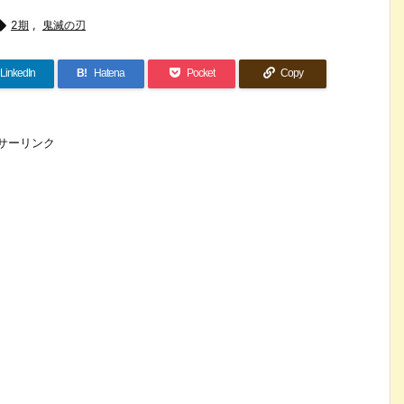

2期
,
鬼滅の刃
LinkedIn
B!
Hatena
Pocket
Copy
サーリンク