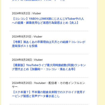
2024年9月2日
:
Vtuber
【コレコレ】YAB(やぶ)MIX師にじさんじVTuber中の人
への盗撮・媚薬使用など迷惑行為疑惑まとめ【炎上】
2024年8月31日
:
Vtuber
【考察】湊あくあの卒業理由は天月との結婚？コレコレが
意味深ポストを投稿
2024年8月28日
:
Vtuber
【最新版】YouTubeライブ最大同時接続数(同接)ランキン
グ歴代まとめ【加藤純一・コレコレ・湊あくあ等】
2024年8月20日
:
Youtuber・配信者・その他インフルエン
サー
【ステ本蓮？】平本蓮の朝倉未来戦でのステロイド使用ド
ーピング疑惑と音声データ書き起こし