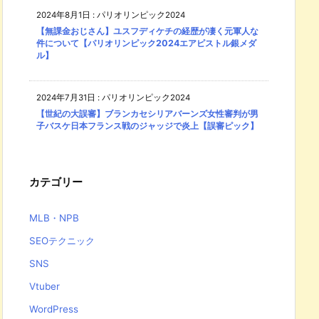
2024年8月1日
:
パリオリンピック2024
【無課金おじさん】ユスフディケチの経歴が凄く元軍人な
件について【パリオリンピック2024エアピストル銀メダ
ル】
2024年7月31日
:
パリオリンピック2024
【世紀の大誤審】ブランカセシリアバーンズ女性審判が男
子バスケ日本フランス戦のジャッジで炎上【誤審ピック】
カテゴリー
MLB・NPB
SEOテクニック
SNS
Vtuber
WordPress