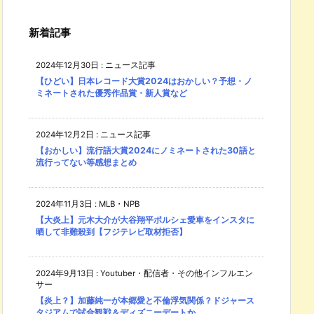
新着記事
2024年12月30日
:
ニュース記事
【ひどい】日本レコード大賞2024はおかしい？予想・ノ
ミネートされた優秀作品賞・新人賞など
2024年12月2日
:
ニュース記事
【おかしい】流行語大賞2024にノミネートされた30語と
流行ってない等感想まとめ
2024年11月3日
:
MLB・NPB
【大炎上】元木大介が大谷翔平ポルシェ愛車をインスタに
晒して非難殺到【フジテレビ取材拒否】
2024年9月13日
:
Youtuber・配信者・その他インフルエン
サー
【炎上？】加藤純一が本郷愛と不倫浮気関係？ドジャース
タジアムで試合観戦＆ディズニーデートか