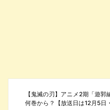
【鬼滅の刃】アニメ2期「遊郭
何巻から？【放送日は12月5日