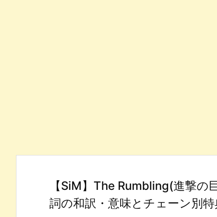
【SiM】The Rumbling(
詞の和訳・意味とチェーン別特