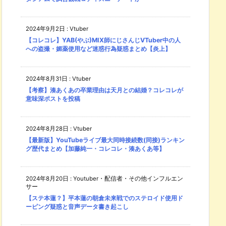
2024年9月2日
:
Vtuber
【コレコレ】YAB(やぶ)MIX師にじさんじVTuber中の人
への盗撮・媚薬使用など迷惑行為疑惑まとめ【炎上】
2024年8月31日
:
Vtuber
【考察】湊あくあの卒業理由は天月との結婚？コレコレが
意味深ポストを投稿
2024年8月28日
:
Vtuber
【最新版】YouTubeライブ最大同時接続数(同接)ランキン
グ歴代まとめ【加藤純一・コレコレ・湊あくあ等】
2024年8月20日
:
Youtuber・配信者・その他インフルエン
サー
【ステ本蓮？】平本蓮の朝倉未来戦でのステロイド使用ド
ーピング疑惑と音声データ書き起こし