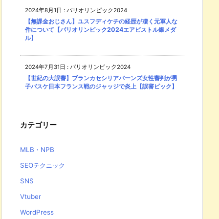
2024年8月1日
:
パリオリンピック2024
【無課金おじさん】ユスフディケチの経歴が凄く元軍人な
件について【パリオリンピック2024エアピストル銀メダ
ル】
2024年7月31日
:
パリオリンピック2024
【世紀の大誤審】ブランカセシリアバーンズ女性審判が男
子バスケ日本フランス戦のジャッジで炎上【誤審ピック】
カテゴリー
MLB・NPB
SEOテクニック
SNS
Vtuber
WordPress