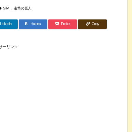

SiM
,
進撃の巨人
LinkedIn
B!
Hatena
Pocket
Copy
サーリンク