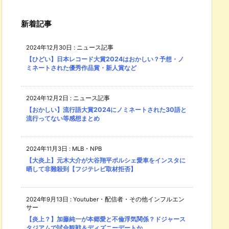
新着記事
2024年12月30日
:
ニュース記事
【ひどい】日本レコード大賞2024はおかしい？予想・ノ
ミネートされた優秀作品賞・新人賞など
2024年12月2日
:
ニュース記事
【おかしい】流行語大賞2024にノミネートされた30語と
流行ってない等感想まとめ
2024年11月3日
:
MLB・NPB
【大炎上】元木大介が大谷翔平ポルシェ愛車をインスタに
晒して非難殺到【フジテレビ取材拒否】
2024年9月13日
:
Youtuber・配信者・その他インフルエン
サー
【炎上？】加藤純一が本郷愛と不倫浮気関係？ドジャース
タジアムで試合観戦＆ディズニーデートか