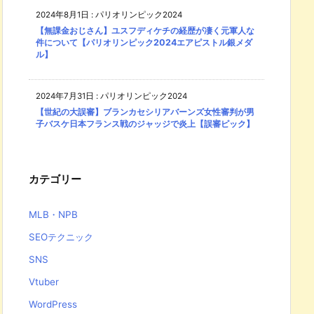
2024年8月1日
:
パリオリンピック2024
【無課金おじさん】ユスフディケチの経歴が凄く元軍人な
件について【パリオリンピック2024エアピストル銀メダ
ル】
2024年7月31日
:
パリオリンピック2024
【世紀の大誤審】ブランカセシリアバーンズ女性審判が男
子バスケ日本フランス戦のジャッジで炎上【誤審ピック】
カテゴリー
MLB・NPB
SEOテクニック
SNS
Vtuber
WordPress