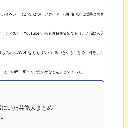
』のメインイベントである人気K-1ファイターの那須川天心選手と武尊
ティスト・YouTuberからも注目を集めており、会場にも足
も良い席のVVIPよりもリングに近いということで「招待なの
は誰で、どこの席に座っていたのかなどをまとめていく。
客席にいた芸能人まとめ
人