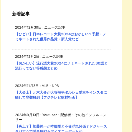
新着記事
2024年12月30日
:
ニュース記事
【ひどい】日本レコード大賞2024はおかしい？予想・ノ
ミネートされた優秀作品賞・新人賞など
2024年12月2日
:
ニュース記事
【おかしい】流行語大賞2024にノミネートされた30語と
流行ってない等感想まとめ
2024年11月3日
:
MLB・NPB
【大炎上】元木大介が大谷翔平ポルシェ愛車をインスタに
晒して非難殺到【フジテレビ取材拒否】
2024年9月13日
:
Youtuber・配信者・その他インフルエン
サー
【炎上？】加藤純一が本郷愛と不倫浮気関係？ドジャース
タジアムで試合観戦＆ディズニーデートか