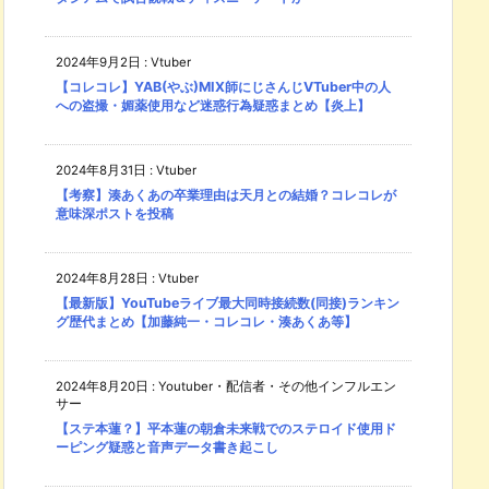
2024年9月2日
:
Vtuber
【コレコレ】YAB(やぶ)MIX師にじさんじVTuber中の人
への盗撮・媚薬使用など迷惑行為疑惑まとめ【炎上】
2024年8月31日
:
Vtuber
【考察】湊あくあの卒業理由は天月との結婚？コレコレが
意味深ポストを投稿
2024年8月28日
:
Vtuber
【最新版】YouTubeライブ最大同時接続数(同接)ランキン
グ歴代まとめ【加藤純一・コレコレ・湊あくあ等】
2024年8月20日
:
Youtuber・配信者・その他インフルエン
サー
【ステ本蓮？】平本蓮の朝倉未来戦でのステロイド使用ド
ーピング疑惑と音声データ書き起こし