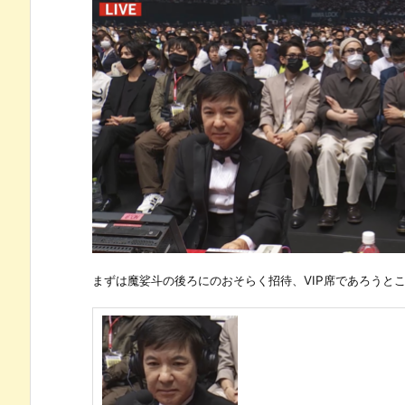
まずは魔娑斗の後ろにのおそらく招待、VIP席であろうと