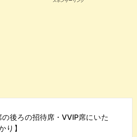
スポンサーリンク
席の後ろの招待席・VVIP席にいた
かり】