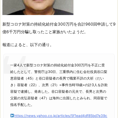
新型コロナ対策の持続化給付金300万円を合計960回申請して9
億6千万円分騙し取ったこと家族がいたようだ。
報道によると、以下の通り。
一家4人で新型コロナ対策の持続化給付金300万円を不正に受
給したとして、警視庁は30日、三重県内に住む会社役員谷口梨
恵容疑者（45）と谷口容疑者の長男で職業不詳の大祈（だい
き）容疑者（22）、次男（21）=事件当時19歳=の計3人を詐欺
容疑で逮捕し、発表した。谷口容疑者の元夫で、長男と次男の
父親の光弘容疑者（47）は海外に出国したとみられ、同容疑で
指名手配した。
https://news.yahoo.co.jp/articles/5f1ead4df85bd7e39c