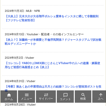
2024年11月3日
:
MLB・NPB
【大炎上】元木大介が大谷翔平ポルシェ愛車をインスタに晒して非難殺到
【フジテレビ取材拒否】
2024年9月13日
:
Youtuber・配信者・その他インフルエンサー
【炎上？】加藤純一が本郷愛と不倫浮気関係？ドジャースタジアムで試合観
戦＆ディズニーデートか
2024年9月2日
:
Vtuber
【コレコレ】YAB(やぶ)MIX師にじさんじVTuber中の人への盗撮・媚薬使
用など迷惑行為疑惑まとめ【炎上】
2024年8月31日
:
Vtuber
【考察】湊あくあの卒業理由は天月との結婚？コレコレが意味深ポストを投
稿






メニュー
サイドバー
検索
上へ
ホーム
コメント
2024年8月28日
:
Vtuber