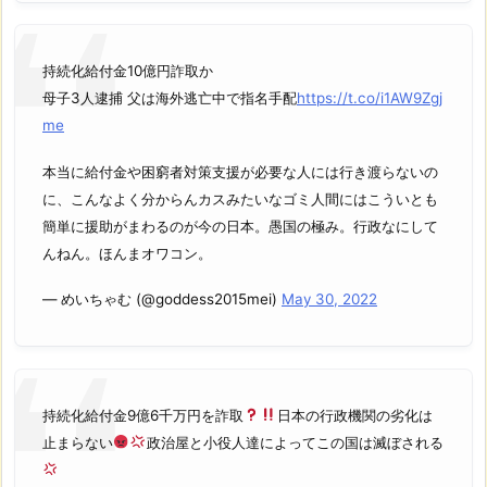
持続化給付金10億円詐取か
母子3人逮捕 父は海外逃亡中で指名手配
https://t.co/i1AW9Zgj
me
本当に給付金や困窮者対策支援が必要な人には行き渡らないの
に、こんなよく分からんカスみたいなゴミ人間にはこういとも
簡単に援助がまわるのが今の日本。愚国の極み。行政なにして
んねん。ほんまオワコン。
— めいちゃむ (@goddess2015mei)
May 30, 2022
持続化給付金9億6千万円を詐取
日本の行政機関の劣化は
止まらない
政治屋と小役人達によってこの国は滅ぼされる