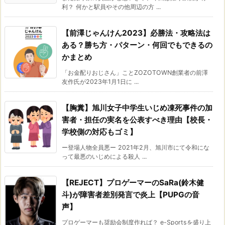
利？ 何かと駅員やその他周辺の方 ...
【前澤じゃんけん2023】必勝法・攻略法は
ある？勝ち方・パターン・何回でもできるの
かまとめ
「お金配りおじさん」ことZOZOTOWN創業者の前澤
友作氏が2023年1月1日に ...
【胸糞】旭川女子中学生いじめ凍死事件の加
害者・担任の実名を公表すべき理由【校長・
学校側の対応もゴミ】
ー登場人物全員悪ー 2021年2月、旭川市にて令和にな
って最悪のいじめによる殺人 ...
【REJECT】プロゲーマーのSaRa(鈴木健
斗)が障害者差別発言で炎上【PUPGの音
声】
プロゲーマーも奨励会制度作れば？ e-Sportsを盛り上