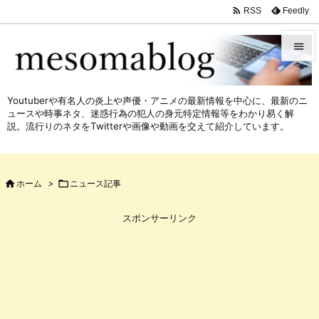

Feedly
RSS


メニュ
Youtuberや有名人の炎上や声優・アニメの最新情報を中心に、最新のニ

ュースや時事ネタ、迷惑行為の犯人の身元特定情報等をわかり易く解
サイド
説。流行りのネタをTwitterや画像や動画を交えて紹介しています。

前へ


ホーム
>

ニュース記事
次へ

スポンサーリンク
検索