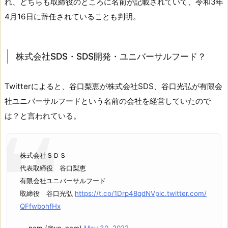
れ、どちらも取締役のところに名前が記載されていて、令和3年
4月16日に辞任されていることも判明。
株式会社SDS・SDS開発・ユニバーサルフード？
Twitterによると、
谷口梨恵が株式会社SDS、谷口光弘が有限会
社ユニバーサルフードという名前の会社を経営していたので
は？と言われている。
株式会社ＳＤＳ
代表取締役 谷口梨恵
有限会社ユニバーサルフード
取締役 谷口光弘
https://t.co/1Drp48qdNV
pic.twitter.com/
QFfwbohfHx
— nem (@yo_nem)
May 30, 2022