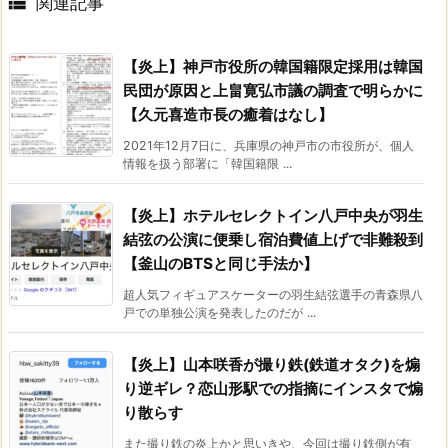

関連記事
【炎上】神戸市役所の韓国籍限定採用は韓国
民団が原因と上畠寛弘市議の調査で明らかに
【久元喜造市長の癒着はなし】
2021年12月7日に、兵庫県の神戸市の市役所が、個人
情報を扱う部署に「韓国籍限 ...
【炎上】ホテルセレクトイン八戸中央が羽生
結弦の公演に便乗し宿泊費値上げで非難殺到
【釜山のBTSと同じ手法か】
超人気フィギュアスケーターの羽生結弦選手の青森県八
戸での単独公演を発表したのだが ...
【炎上】山本咲香が撮り鉄(鉄道オタク)を煽
り逆ギレ？恋山形駅での指摘にインスタで煽
り散らす
また撮り鉄の炎上かと思いきや、今回は撮り鉄側が有