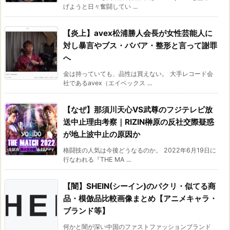
げようと日々奮闘してい ...
【炎上】avex松浦勝人会長が女性芸能人に
対し暴言やブス・ババア・整形と言って謝罪
へ
金は持っていても、品性は買えない。 大手レコード会
社であるavex（エイベックス ...
【なぜ】那須川天心VS武尊のフジテレビ放
送中止理由考察｜RIZIN榊原の反社交際疑惑
が地上波中止の原因か
格闘技の人気は今後どうなるのか。 2022年6月19日に
行なわれる『THE MA ...
【闇】SHEIN(シーイン)のパクリ・似てる商
品・模倣品比較画像まとめ【アニメキャラ・
ブランド等】
何かと闇が深い中国のファストファッションブランド