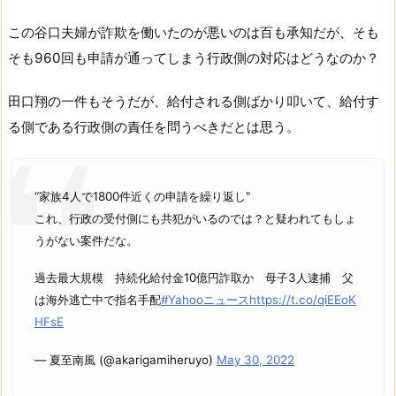
この谷口夫婦が詐欺を働いたのが悪いのは百も承知だが、そも
そも960回も申請が通ってしまう行政側の対応はどうなのか？
田口翔の一件もそうだが、給付される側ばかり叩いて、給付す
る側である行政側の責任を問うべきだとは思う。
“家族4人で1800件近くの申請を繰り返し"
これ、行政の受付側にも共犯がいるのでは？と疑われてもしょ
うがない案件だな。
過去最大規模 持続化給付金10億円詐取か 母子3人逮捕 父
は海外逃亡中で指名手配
#Yahooニュース
https://t.co/qiEEoK
HFsE
— 夏至南風 (@akarigamiheruyo)
May 30, 2022