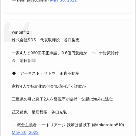
winbiff12
株式会社SDS 代表取締役 谷口梨恵
一家4人で960回不正申請、9.6億円受給か コロナ対策給付
金 朝日新聞
◆ アーネスト・サトウ 正直不動産
家族4人で持続化給付金10億円近く詐欺か
三重県の母と息子2人を警視庁が逮捕 父親は海外に逃亡
茂又哲也 星居哲昭 谷口光弘
— 概念主義者 ニートリアージ 我輩は猫以下 (@tokoroten510)
May 30, 2022