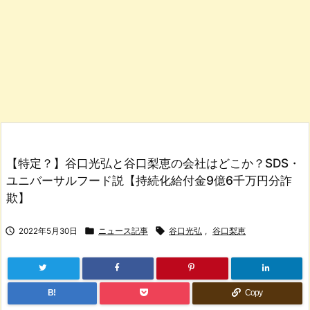
【特定？】谷口光弘と谷口梨恵の会社はどこか？SDS・
ユニバーサルフード説【持続化給付金9億6千万円分詐
欺】



2022年5月30日
ニュース記事
谷口光弘
,
谷口梨恵
B!
Copy