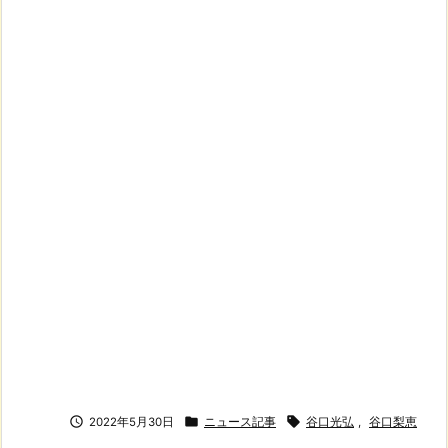



2022年5月30日
ニュース記事
谷口光弘
,
谷口梨恵