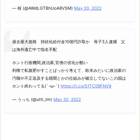
— 桜 (@AWdLGTBhUoA8VSM)
May 30, 2022
過去最大規模 持続化給付金10億円詐取か 母子3人逮捕 父
は海外逃亡中で指名手配
ホント行政機関,政治家,官僚の劣化が酷い
利権で私腹肥やすことばっかり考えて、欧米みたいに政治家の
汚職や不正追及する聴聞とかの仕組みが確立してないこの国は
ホント終わってる(´-ω-`)
https://t.co/S1TC09FNV9
— うっち (@utti_tm)
May 30, 2022