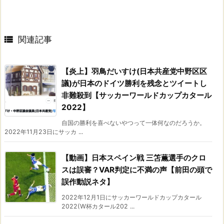

関連記事
【炎上】羽鳥だいすけ(日本共産党中野区区
議)が日本のドイツ勝利を残念とツイートし
非難殺到【サッカーワールドカップカタール
2022】
自国の勝利を喜べないやつって一体何なのだろうか。
2022年11月23日にサッカ ...
【動画】日本スペイン戦 三笘薫選手のクロ
スは誤審？VAR判定に不満の声【前田の頭で
誤作動説ネタ】
2022年12月1日にサッカーワールドカップカタール
2022(W杯カタール202 ...