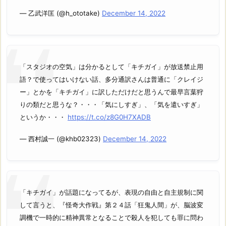
— 乙武洋匡 (@h_ototake)
December 14, 2022
「スタジオの空気」は分かるとして「キチガイ」が放送禁止用
語？で使ってはいけない話、多分通訳さんは普通に「クレイジ
ー」とかを「キチガイ」に訳しただけだと思うんで最早言葉狩
りの類だと思うな？・・・「気にしすぎ」、「気を遣いすぎ」
というか・・・
https://t.co/z8G0H7XADB
— 西村誠一 (@khb02323)
December 14, 2022
「キチガイ」が話題になってるが、表現の自由と自主規制に関
して言うと、『怪奇大作戦』第２４話「狂鬼人間」が、脳波変
調機で一時的に精神異常となることで殺人を犯しても罪に問わ