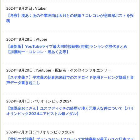
2024年8月31日
:
Vtuber
【考察】湊あくあの卒業理由は天月との結婚？コレコレが意味深ポストを投
稿
2024年8月28日
:
Vtuber
【最新版】YouTubeライブ最大同時接続数(同接)ランキング歴代まとめ
【加藤純一・コレコレ・湊あくあ等】
2024年8月20日
:
Youtuber・配信者・その他インフルエンサー
【ステ本蓮？】平本蓮の朝倉未来戦でのステロイド使用ドーピング疑惑と音
声データ書き起こし
2024年8月1日
:
パリオリンピック2024
【無課金おじさん】ユスフディケチの経歴が凄く元軍人な件について【パリ
オリンピック2024エアピストル銀メダル】
2024年7月31日
:
パリオリンピック2024
【世紀の大誤審】ブランカセシリアバーンズ女性審判が男子バスケ日本フラ