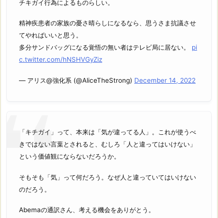
チキガイ行為によるものらしい。
精神疾患者の家族の憂さ晴らしになるなら、思うさま抗議させ
てやればいいと思う。
多分サンドバッグになる覚悟の無い者はテレビ局に居ない。
pi
c.twitter.com/hNSHVGyZiz
— アリス@強化系 (@AliceTheStrong)
December 14, 2022
「キチガイ」って、本来は「気が違ってる人」。これが使うべ
きではない言葉とされると、むしろ「人と違ってはいけない」
という価値観にならないだろうか。
そもそも「気」って何だろう。なぜ人と違っていてはいけない
のだろう。
Abemaの通訳さん、考える機会をありがとう。