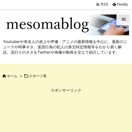

Feedly
RSS


メニュ
Youtuberや有名人の炎上や声優・アニメの最新情報を中心に、最新のニ

ュースや時事ネタ、迷惑行為の犯人の身元特定情報等をわかり易く解
サイド
説。流行りのネタをTwitterや画像や動画を交えて紹介しています。

前へ


ホーム
>

スポーツ系
次へ

スポンサーリンク
検索