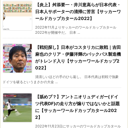
【炎上】舛添要一・井川意高らが日本代表・
日本人サポーターの清掃に苦言【サッカーワ
ールドカップカタール2022】
2022年11月よりサッカーのワールドカップカタール
2022年が開催中だ。 日本 ...
【戦犯探し】日本がコスタリカに敗戦｜吉田
麻也のクリア・伊藤洋輝のバックパス製造機
がトレンド入り【サッカーワールドカップ2
022】
清清しいほどの手のひら返し。 日本代表は初戦で強豪
ドイツを破るというまさかの大金 ...
【舐めプ？】アントニオリュディガー(ドイ
ツ代表DF)の走り方が煽りではないかと話題
に【サッカーワールドカップカタール202
2】
2022年11月23日にサッカーのワールドカップカタール