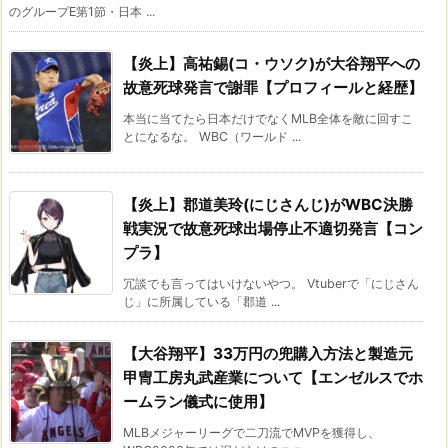
のグループE第1節・日本 ...
【炎上】高祐錫(コ・ウソク)が大谷翔平への
故意死球発言で謝罪【プロフィールと経歴】
本当に当てたら日本だけでなくMLB全体を敵に回すこ
とになるな。 WBC（ワールド ...
【炎上】郡道美玲(にじさんじ)がWBC決勝
戦実況で故意死球出場停止不適切発言【コン
プラ】
冗談でも言ってはいけないやつ。 Vtuberで「にじさん
じ」に所属している「郡道 ...
【大谷翔平】33万円の兜購入方法と製造元
甲冑工房丸武産業について【エンゼルスでホ
ームラン儀式に使用】
MLBメジャーリーグで二刀流でMVPを獲得し、