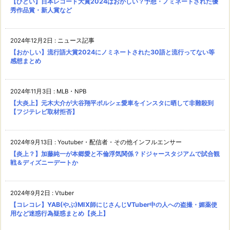
【ひどい】日本レコード大賞2024はおかしい？予想・ノミネートされた優
秀作品賞・新人賞など
2024年12月2日
:
ニュース記事
【おかしい】流行語大賞2024にノミネートされた30語と流行ってない等
感想まとめ
2024年11月3日
:
MLB・NPB
【大炎上】元木大介が大谷翔平ポルシェ愛車をインスタに晒して非難殺到
【フジテレビ取材拒否】
2024年9月13日
:
Youtuber・配信者・その他インフルエンサー
【炎上？】加藤純一が本郷愛と不倫浮気関係？ドジャースタジアムで試合観
戦＆ディズニーデートか
2024年9月2日
:
Vtuber
【コレコレ】YAB(やぶ)MIX師にじさんじVTuber中の人への盗撮・媚薬使
用など迷惑行為疑惑まとめ【炎上】