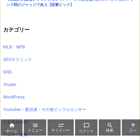
ンス戦のジャッジで炎上【誤審ピック】
カテゴリー
MLB・NPB
SEOテクニック
SNS
Vtuber
WordPress
Youtuber・配信者・その他インフルエンサー
おすすめVOD






メニュー
サイドバー
検索
上へ
ホーム
コメント
アニメ・漫画