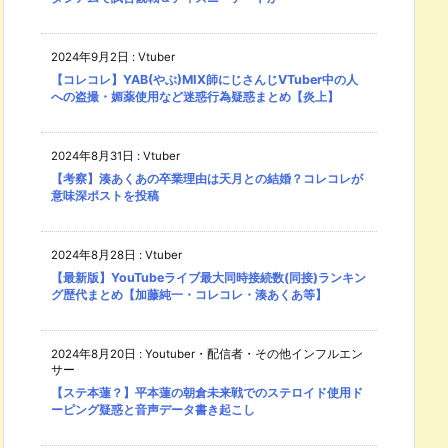
2024年9月2日
:
Vtuber
【コレコレ】YAB(やぶ)MIX師にじさんじVTuber中の人
への盗撮・媚薬使用など迷惑行為疑惑まとめ【炎上】
2024年8月31日
:
Vtuber
【考察】湊あくあの卒業理由は天月との結婚？コレコレが
意味深ポストを投稿
2024年8月28日
:
Vtuber
【最新版】YouTubeライブ最大同時接続数(同接)ランキン
グ歴代まとめ【加藤純一・コレコレ・湊あくあ等】
2024年8月20日
:
Youtuber・配信者・その他インフルエン
サー
【ステ本蓮？】平本蓮の朝倉未来戦でのステロイド使用ド
ーピング疑惑と音声データ書き起こし