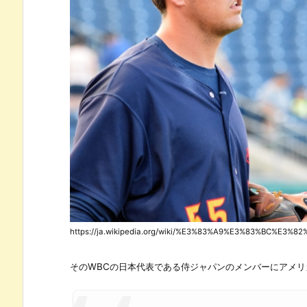
https://ja.wikipedia.org/wiki/%E3%83%A9%E3%83%BC%
そのWBCの日本代表である侍ジャパンのメンバーにアメ