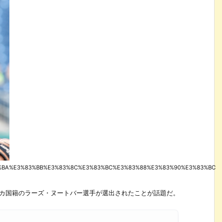
E3%82%BA%E3%83%BB%E3%83%8C%E3%83%BC%E3%83%88%E3%83%90%E3%83%BC
リカ国籍のラーズ・ヌートバー選手が選出されたことが話題だ。