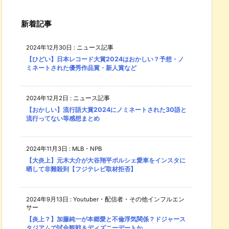
新着記事
2024年12月30日
:
ニュース記事
【ひどい】日本レコード大賞2024はおかしい？予想・ノ
ミネートされた優秀作品賞・新人賞など
2024年12月2日
:
ニュース記事
【おかしい】流行語大賞2024にノミネートされた30語と
流行ってない等感想まとめ
2024年11月3日
:
MLB・NPB
【大炎上】元木大介が大谷翔平ポルシェ愛車をインスタに
晒して非難殺到【フジテレビ取材拒否】
2024年9月13日
:
Youtuber・配信者・その他インフルエン
サー
【炎上？】加藤純一が本郷愛と不倫浮気関係？ドジャース
タジアムで試合観戦＆ディズニーデートか