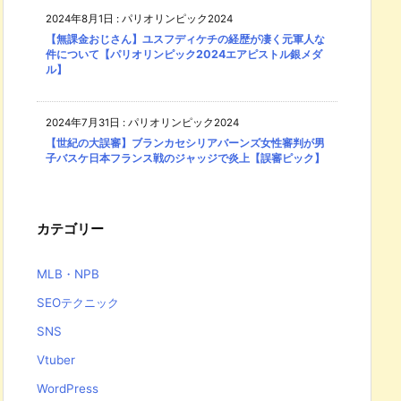
2024年8月1日
:
パリオリンピック2024
【無課金おじさん】ユスフディケチの経歴が凄く元軍人な
件について【パリオリンピック2024エアピストル銀メダ
ル】
2024年7月31日
:
パリオリンピック2024
【世紀の大誤審】ブランカセシリアバーンズ女性審判が男
子バスケ日本フランス戦のジャッジで炎上【誤審ピック】
カテゴリー
MLB・NPB
SEOテクニック
SNS
Vtuber
WordPress