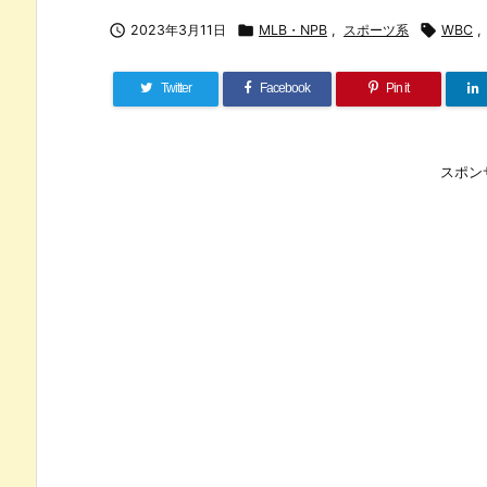

2023年3月11日

MLB・NPB
,
スポーツ系

WBC
,
Twitter
Facebook
Pin it
スポン