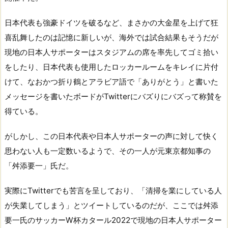
日本代表も強豪ドイツを破るなど、まさかの大金星を上げて狂
喜乱舞したのは記憶に新しいが、海外では試合結果もそうだが
現地の日本人サポーターはスタジアムの席を率先してゴミ拾い
をしたり、日本代表も使用したロッカールームをキレイに片付
けて、なおかつ折り鶴とアラビア語で「ありがとう」と書いた
メッセージを書いたボードがTwitterにバズりにバズって称賛を
得ている。
がしかし、この日本代表や日本人サポーターの声に対して快く
思わない人も一定数いるようで、その一人が元東京都知事の
「舛添要一」氏だ。
実際にTwitterでも苦言を呈しており、「清掃を業にしている人
が失業してしまう」とツイートしているのだが、ここでは舛添
要一氏のサッカーW杯カタール2022で現地の日本人サポーター