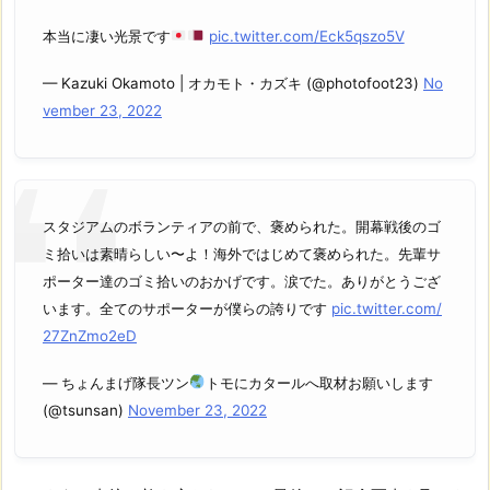
本当に凄い光景です
pic.twitter.com/Eck5qszo5V
— Kazuki Okamoto | オカモト・カズキ (@photofoot23)
No
vember 23, 2022
スタジアムのボランティアの前で、褒められた。開幕戦後のゴ
ミ拾いは素晴らしい〜よ！海外ではじめて褒められた。先輩サ
ポーター達のゴミ拾いのおかげです。涙でた。ありがとうござ
います。全てのサポーターが僕らの誇りです
pic.twitter.com/
27ZnZmo2eD
— ちょんまげ隊長ツン
トモにカタールへ取材お願いします
(@tsunsan)
November 23, 2022