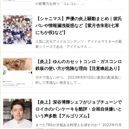
の影響力を持つ「コレコレ」 ...
【シャニマス】声優の炎上騒動まとめ｜彼氏
バレや情報漏洩疑惑など【紫月杏朱彩(七草
にちか役)など】
人気に次元アイドルコンテンツ・アイドルマスターの最
新シリーズである「アイドルマス ...
【炎上】ゆんのカセットコンロ・ガスコンロ
鉄板の使い方が危険な理由【注意喚起あり】
ガチで危ないやつ。 2023年9月13日に家具の配達員に
対して常識ない発言をして ...
【炎上】深谷博輝シェフがジョブチューンで
ロイホのパンケーキを酷評・企画自体嫌いと
いう声多数【アルゴリズム】
まーたTBSが才能ある料理人を潰すのか？ 2022年11月