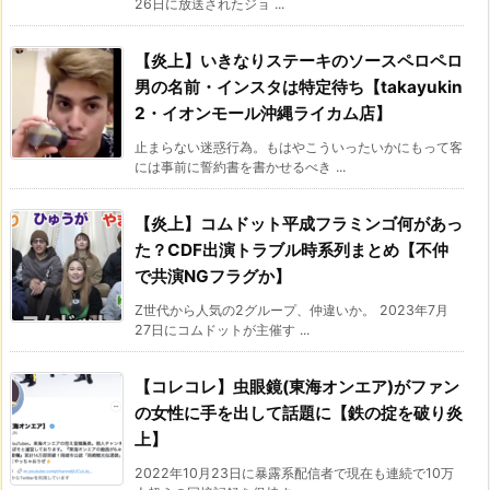
26日に放送されたジョ ...
【炎上】いきなりステーキのソースペロペロ
男の名前・インスタは特定待ち【takayukin
2・イオンモール沖縄ライカム店】
止まらない迷惑行為。もはやこういったいかにもって客
には事前に誓約書を書かせるべき ...
【炎上】コムドット平成フラミンゴ何があっ
た？CDF出演トラブル時系列まとめ【不仲
で共演NGフラグか】
Z世代から人気の2グループ、仲違いか。 2023年7月
27日にコムドットが主催す ...
【コレコレ】虫眼鏡(東海オンエア)がファン
の女性に手を出して話題に【鉄の掟を破り炎
上】
2022年10月23日に暴露系配信者で現在も連続で10万