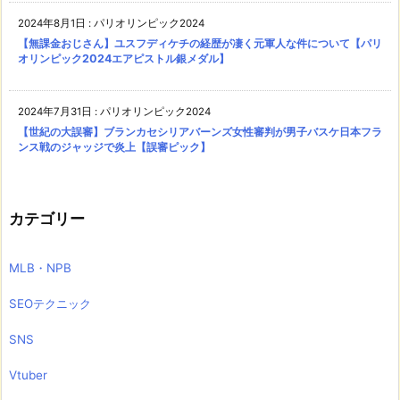
2024年8月1日
:
パリオリンピック2024
【無課金おじさん】ユスフディケチの経歴が凄く元軍人な件について【パリ
オリンピック2024エアピストル銀メダル】
2024年7月31日
:
パリオリンピック2024
【世紀の大誤審】ブランカセシリアバーンズ女性審判が男子バスケ日本フラ
ンス戦のジャッジで炎上【誤審ピック】
カテゴリー
MLB・NPB
SEOテクニック
SNS
Vtuber