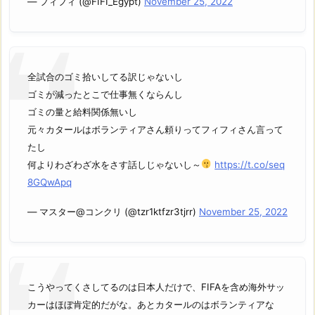
— フィフィ (@FIFI_Egypt)
November 25, 2022
全試合のゴミ拾いしてる訳じゃないし
ゴミが減ったとこで仕事無くならんし
ゴミの量と給料関係無いし
元々カタールはボランティアさん頼りってフィフィさん言って
たし
何よりわざわざ水をさす話しじゃないし～
https://t.co/seq
8GQwApq
— マスター@コンクリ (@tzr1ktfzr3tjrr)
November 25, 2022
こうやってくさしてるのは日本人だけで、FIFAを含め海外サッ
カーはほぼ肯定的だがな。あとカタールのはボランティアな