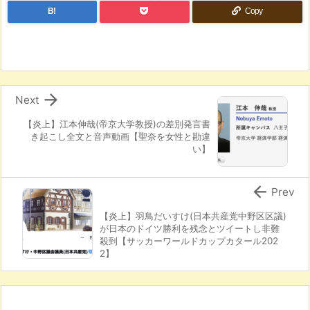
B!
Copy

Next
【炎上】江本伸哉(帝京大学教授)の差別発言書
き起こし全文と音声動画【聖奈を女性と勘違
い】

Prev
【炎上】羽鳥だいすけ(日本共産党中野区区議)
が日本のドイツ勝利を残念とツイートし非難
殺到【サッカーワールドカップカタール202
2】