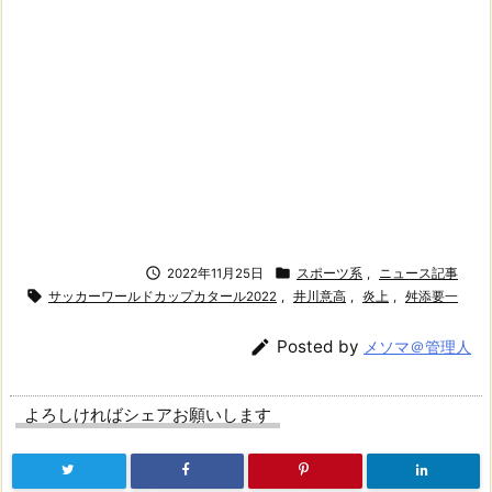


2022年11月25日
スポーツ系
,
ニュース記事

サッカーワールドカップカタール2022
,
井川意高
,
炎上
,
舛添要一

Posted by
メソマ＠管理人
よろしければシェアお願いします