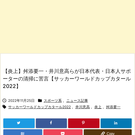
【炎上】舛添要一・井川意高らが日本代表・日本人サポ
ーターの清掃に苦言【サッカーワールドカップカタール
2022】


2022年11月25日
スポーツ系
,
ニュース記事

サッカーワールドカップカタール2022
,
井川意高
,
炎上
,
舛添要一
B!
Copy