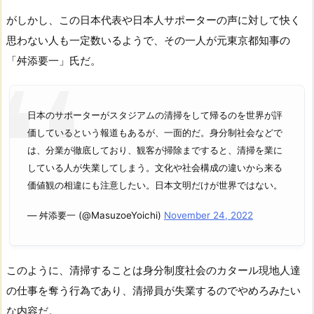
がしかし、この日本代表や日本人サポーターの声に対して快く
思わない人も一定数いるようで、その一人が元東京都知事の
「舛添要一」氏だ。
日本のサポーターがスタジアムの清掃をして帰るのを世界が評
価しているという報道もあるが、一面的だ。身分制社会などで
は、分業が徹底しており、観客が掃除まですると、清掃を業に
している人が失業してしまう。文化や社会構成の違いから来る
価値観の相違にも注意したい。日本文明だけが世界ではない。
— 舛添要一 (@MasuzoeYoichi)
November 24, 2022
このように、清掃することは身分制度社会のカタール現地人達
の仕事を奪う行為であり、清掃員が失業するのでやめろみたい
な内容だ。