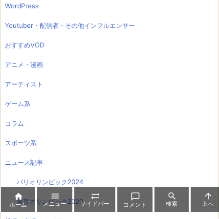
WordPress
Youtuber・配信者・その他インフルエンサー
おすすめVOD
アニメ・漫画
アーティスト
ゲーム系
コラム
スポーツ系
ニュース記事
パリオリンピック2024






東京オリンピック2020
メニュー
サイドバー
検索
上へ
ホーム
コメント