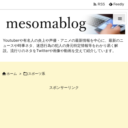

Feedly
RSS


メニュ
Youtuberや有名人の炎上や声優・アニメの最新情報を中心に、最新のニ

ュースや時事ネタ、迷惑行為の犯人の身元特定情報等をわかり易く解
サイド
説。流行りのネタをTwitterや画像や動画を交えて紹介しています。

前へ


ホーム
>

スポーツ系
次へ

スポンサーリンク
検索