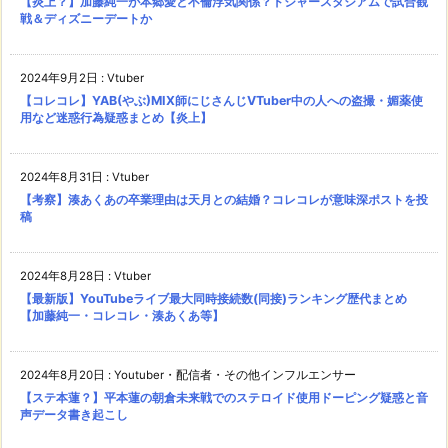
【炎上？】加藤純一が本郷愛と不倫浮気関係？ドジャースタジアムで試合観
戦＆ディズニーデートか
2024年9月2日
:
Vtuber
【コレコレ】YAB(やぶ)MIX師にじさんじVTuber中の人への盗撮・媚薬使
用など迷惑行為疑惑まとめ【炎上】
2024年8月31日
:
Vtuber
【考察】湊あくあの卒業理由は天月との結婚？コレコレが意味深ポストを投
稿
2024年8月28日
:
Vtuber
【最新版】YouTubeライブ最大同時接続数(同接)ランキング歴代まとめ
【加藤純一・コレコレ・湊あくあ等】
2024年8月20日
:
Youtuber・配信者・その他インフルエンサー
【ステ本蓮？】平本蓮の朝倉未来戦でのステロイド使用ドーピング疑惑と音
声データ書き起こし