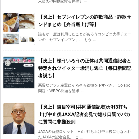
人超えの同接記録を保持す ...
【炎上】セブンイレブンの詐欺商品・詐欺サ
ンドまとめ【弁当底上げ等】
誰もが一度は利用したことがあろうコンビニ大手チェー
ンの「セブンイレブン」。 もう ...
【炎上】桜ういろうの正体は共同通信記者と
特定されツイッター垢消し逃亡【毎日新聞記
者説も】
悪質なアフォ左翼にそろそろ鉄槌を下すべき。 Colabo
問題・WBPC問題を追求 ...
【炎上】鎮目宰司(共同通信記者)がH3打ち
上げ中止後JAXA記者会見で煽り口調でバカ
に質問に非難殺到
JAXAの新型ロケット「H3」打ち上げ中止後に行なわれ
たJAXAの記者会見。 こ ...