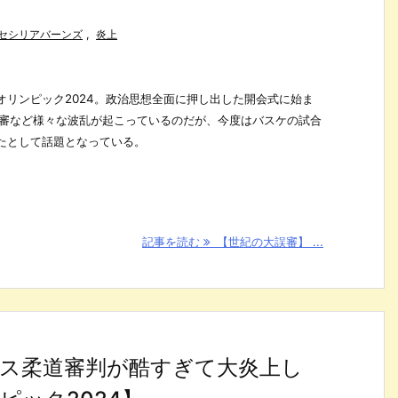
セシリアバーンズ
,
炎上
オリンピック2024。政治思想全面に押し出した開会式に始ま
誤審など様々な波乱が起こっているのだが、今度はバスケの試合
たとして話題となっている。
記事を読む
【世紀の大誤審】 ...
ス柔道審判が酷すぎて大炎上し