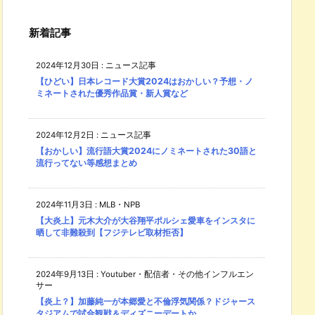
新着記事
2024年12月30日
:
ニュース記事
【ひどい】日本レコード大賞2024はおかしい？予想・ノ
ミネートされた優秀作品賞・新人賞など
2024年12月2日
:
ニュース記事
【おかしい】流行語大賞2024にノミネートされた30語と
流行ってない等感想まとめ
2024年11月3日
:
MLB・NPB
【大炎上】元木大介が大谷翔平ポルシェ愛車をインスタに
晒して非難殺到【フジテレビ取材拒否】
2024年9月13日
:
Youtuber・配信者・その他インフルエン
サー
【炎上？】加藤純一が本郷愛と不倫浮気関係？ドジャース
タジアムで試合観戦＆ディズニーデートか