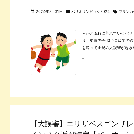

2024年7月31日

パリオリンピック2024

ブランカ
何かと荒れに荒れているパリ
り、柔道男子60キロ級での
を巡って正規の大誤審が起き
...
【大誤審】エリザベスゴンザレ