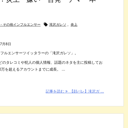
信者・その他インフルエンサー

滝沢ガレソ
,
炎上
年7月8日
とインフルエンサーツイッタラーの「滝沢ガレソ」。
どのタレコミや犯人の個人情報、話題のネタを主に投稿してお
万を超えるアカウントまでに成長。 ...
記事を読む
【顔バレ】滝沢ガ ...