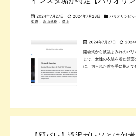
インスタ垢が特定【パリオリンピ

2024年7月27日

2024年7月28日

パリオリンピック
柔道
,
永山竜樹
,
炎上

2024年7月27日

202
開会式から波乱まみれのパリ
じで、女性の衣装を着た髭面
に、切られた首を手に抱えて歌
【顔バレ】滝沢ガレソとは何者