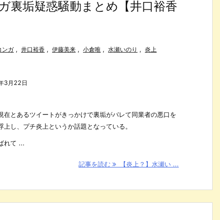
ガ裏垢疑惑騒動まとめ【井口裕香
コンガ
,
井口裕香
,
伊藤美来
,
小倉唯
,
水瀬いのり
,
炎上
5年3月22日
現在とあるツイートがきっかけで裏垢がバレて同業者の悪口を
浮上し、プチ炎上というか話題となっている。
て ...
記事を読む
【炎上？】水瀬い ...