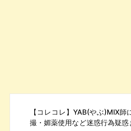
【コレコレ】YAB(やぶ)MIX師
撮・媚薬使用など迷惑行為疑惑