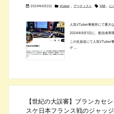

2024年9月2日

Vtuber
,
アーティスト

YAB
,
に
人気VTuber事務所にて重
2024年9月1日に、配信者
この生放送にて人気VTube
デ ...
【世紀の大誤審】ブランカセシ
スケ日本フランス戦のジャッジ