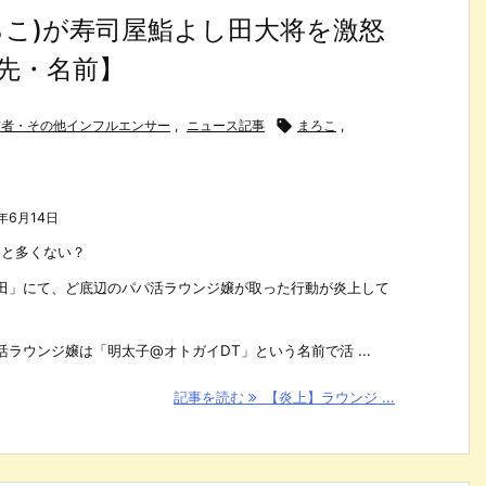
ろこ)が寿司屋鮨よし田大将を激怒
先・名前】
・配信者・その他インフルエンサー
,
ニュース記事

まろこ
,
年6月14日
こと多くない？
田」にて、ど底辺のパパ活ラウンジ嬢が取った行動が炎上して
ラウンジ嬢は「明太子@オトガイDT」という名前で活 ...
記事を読む
【炎上】ラウンジ ...