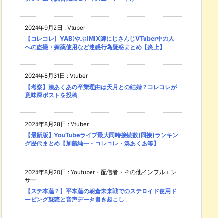
2024年9月2日
:
Vtuber
【コレコレ】YAB(やぶ)MIX師にじさんじVTuber中の人
への盗撮・媚薬使用など迷惑行為疑惑まとめ【炎上】
2024年8月31日
:
Vtuber
【考察】湊あくあの卒業理由は天月との結婚？コレコレが
意味深ポストを投稿
2024年8月28日
:
Vtuber
【最新版】YouTubeライブ最大同時接続数(同接)ランキン
グ歴代まとめ【加藤純一・コレコレ・湊あくあ等】
2024年8月20日
:
Youtuber・配信者・その他インフルエン
サー
【ステ本蓮？】平本蓮の朝倉未来戦でのステロイド使用ド
ーピング疑惑と音声データ書き起こし