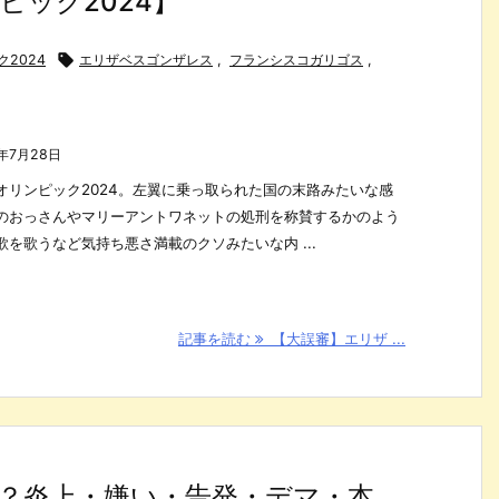
ック2024】
2024

エリザベスゴンザレス
,
フランシスコガリゴス
,
4年7月28日
オリンピック2024。左翼に乗っ取られた国の末路みたいな感
のおっさんやマリーアントワネットの処刑を称賛するかのよう
を歌うなど気持ち悪さ満載のクソみたいな内 ...
記事を読む
【大誤審】エリザ ...
？炎上・嫌い・告発・デマ・本