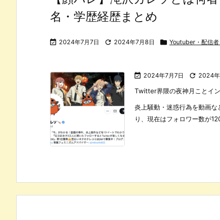
名・学歴経歴まとめ

2024年7月7日

2024年7月8日

Youtuber・配

2024年7月7日

2024
Twitter界隈の夜神月こ
炎上騒動・迷惑行為を動画な
り、現在はフォロワー数が120