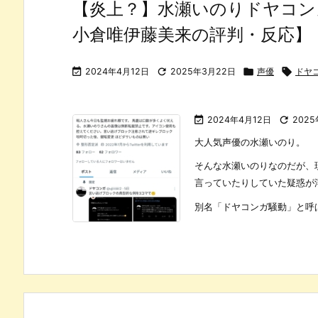
【炎上？】水瀬いのりドヤコン
小倉唯伊藤美来の評判・反応】

2024年4月12日

2025年3月22日

声優

ドヤ

2024年4月12日

202
大人気声優の水瀬いのり。
そんな水瀬いのりなのだが、
言っていたりしていた疑惑が
別名「ドヤコンガ騒動」と呼ばれ