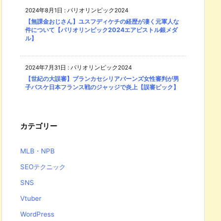
2024年8月1日
:
パリオリンピック2024
【無課金おじさん】ユスフディケチの経歴が凄く元軍人な
件について【パリオリンピック2024エアピストル銀メダ
ル】
2024年7月31日
:
パリオリンピック2024
【世紀の大誤審】ブランカセシリアバーンズ女性審判が男
子バスケ日本フランス戦のジャッジで炎上【誤審ピック】
カテゴリー
MLB・NPB
SEOテクニック
SNS
Vtuber
WordPress