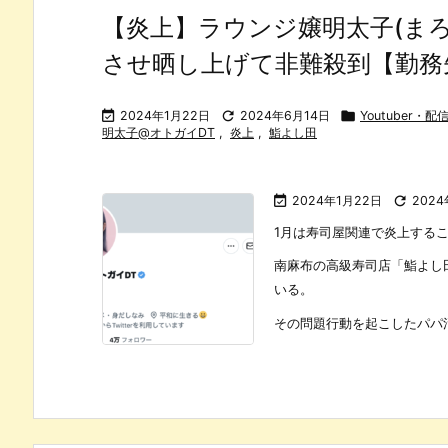
【炎上】ラウンジ嬢明太子(ま
させ晒し上げて非難殺到【勤務

2024年1月22日

2024年6月14日

Youtuber
明太子@オトガイDT
,
炎上
,
鮨よし田

2024年1月22日

2024
1月は寿司屋関連で炎上する
南麻布の高級寿司店「鮨よし
いる。
その問題行動を起こしたパパ活