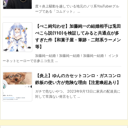
度々炎上騒動を越している地元のノリ系YouTuberグル
ープである「コムドット」 ...
【ぺこ純匂わせ】加藤純一の結婚相手は兎田
ぺこら説(110)を検証してみると共通点が多
すぎた件【和菓子屋・筆跡・二郎系ラーメン
等】
加藤純一結婚！加藤純一結婚！加藤純一結婚！ インタ
ーネットヒーローで古参ニコ生主 ...
【炎上】ゆんのカセットコンロ・ガスコンロ
鉄板の使い方が危険な理由【注意喚起あり】
ガチで危ないやつ。 2023年9月13日に家具の配達員に
対して常識ない発言をして ...