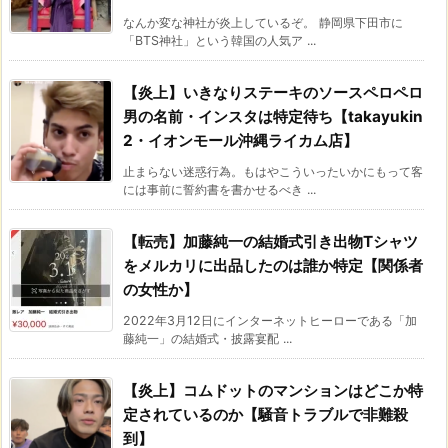
なんか変な神社が炎上しているぞ。 静岡県下田市に
「BTS神社」という韓国の人気ア ...
【炎上】いきなりステーキのソースペロペロ
男の名前・インスタは特定待ち【takayukin
2・イオンモール沖縄ライカム店】
止まらない迷惑行為。もはやこういったいかにもって客
には事前に誓約書を書かせるべき ...
【転売】加藤純一の結婚式引き出物Tシャツ
をメルカリに出品したのは誰か特定【関係者
の女性か】
2022年3月12日にインターネットヒーローである「加
藤純一」の結婚式・披露宴配 ...
【炎上】コムドットのマンションはどこか特
定されているのか【騒音トラブルで非難殺
到】