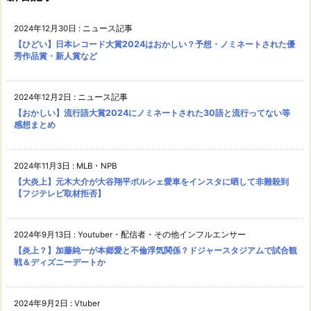
2024年12月30日
:
ニュース記事
【ひどい】日本レコード大賞2024はおかしい？予想・ノミネートされた優
秀作品賞・新人賞など
2024年12月2日
:
ニュース記事
【おかしい】流行語大賞2024にノミネートされた30語と流行ってない等
感想まとめ
2024年11月3日
:
MLB・NPB
【大炎上】元木大介が大谷翔平ポルシェ愛車をインスタに晒して非難殺到
【フジテレビ取材拒否】
2024年9月13日
:
Youtuber・配信者・その他インフルエンサー
【炎上？】加藤純一が本郷愛と不倫浮気関係？ドジャースタジアムで試合観
戦＆ディズニーデートか
2024年9月2日
:
Vtuber