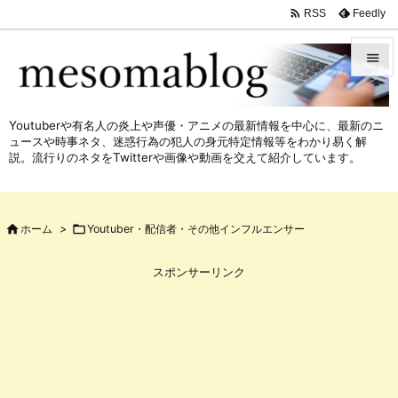

Feedly
RSS


メニュ
Youtuberや有名人の炎上や声優・アニメの最新情報を中心に、最新のニ

ュースや時事ネタ、迷惑行為の犯人の身元特定情報等をわかり易く解
サイド
説。流行りのネタをTwitterや画像や動画を交えて紹介しています。

前へ


ホーム
>

Youtuber・配信者・その他インフルエンサー
次へ

スポンサーリンク
検索