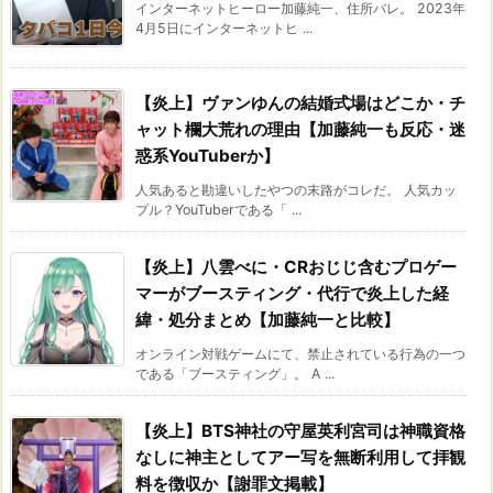
インターネットヒーロー加藤純一、住所バレ。 2023年
4月5日にインターネットヒ ...
【炎上】ヴァンゆんの結婚式場はどこか・チ
ャット欄大荒れの理由【加藤純一も反応・迷
惑系YouTuberか】
人気あると勘違いしたやつの末路がコレだ。 人気カッ
プル？YouTuberである「 ...
【炎上】八雲べに・CRおじじ含むプロゲー
マーがブースティング・代行で炎上した経
緯・処分まとめ【加藤純一と比較】
オンライン対戦ゲームにて、禁止されている行為の一つ
である「ブースティング」。 A ...
【炎上】BTS神社の守屋英利宮司は神職資格
なしに神主としてアー写を無断利用して拝観
料を徴収か【謝罪文掲載】