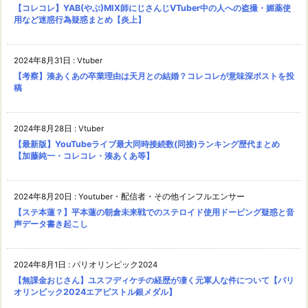
【コレコレ】YAB(やぶ)MIX師にじさんじVTuber中の人への盗撮・媚薬使
用など迷惑行為疑惑まとめ【炎上】
2024年8月31日
:
Vtuber
【考察】湊あくあの卒業理由は天月との結婚？コレコレが意味深ポストを投
稿
2024年8月28日
:
Vtuber
【最新版】YouTubeライブ最大同時接続数(同接)ランキング歴代まとめ
【加藤純一・コレコレ・湊あくあ等】
2024年8月20日
:
Youtuber・配信者・その他インフルエンサー
【ステ本蓮？】平本蓮の朝倉未来戦でのステロイド使用ドーピング疑惑と音
声データ書き起こし
2024年8月1日
:
パリオリンピック2024
【無課金おじさん】ユスフディケチの経歴が凄く元軍人な件について【パリ
オリンピック2024エアピストル銀メダル】