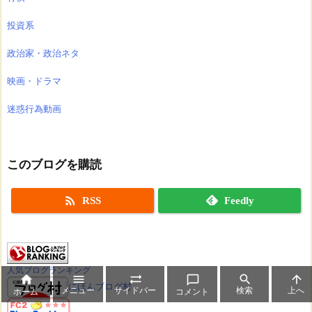
投資系
政治家・政治ネタ
映画・ドラマ
迷惑行為動画
このブログを購読

RSS
Feedly
人気ブログランキング






にほんブログ村
メニュー
サイドバー
検索
上へ
ホーム
コメント