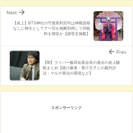

Next
【炎上】BTS神社の守屋英利宮司は神職資格
なしに神主としてアー写を無断利用して拝観
料を徴収か【謝罪文掲載】

Prev
【闇】ライバー飯田祐基会長の過去の炎上騒
動まとめ【賭け麻雀・青汁王子との裁判沙
汰・マルチ商法の環境など】
スポンサーリンク