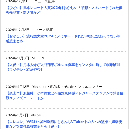
2024年12月30日
:
ニュース記事
【ひどい】日本レコード大賞2024はおかしい？予想・ノミネートされた優
秀作品賞・新人賞など
2024年12月2日
:
ニュース記事
【おかしい】流行語大賞2024にノミネートされた30語と流行ってない等
感想まとめ
2024年11月3日
:
MLB・NPB
【大炎上】元木大介が大谷翔平ポルシェ愛車をインスタに晒して非難殺到
【フジテレビ取材拒否】
2024年9月13日
:
Youtuber・配信者・その他インフルエンサー
【炎上？】加藤純一が本郷愛と不倫浮気関係？ドジャースタジアムで試合観
戦＆ディズニーデートか
2024年9月2日
:
Vtuber
【コレコレ】YAB(やぶ)MIX師にじさんじVTuber中の人への盗撮・媚薬使
用など迷惑行為疑惑まとめ【炎上】