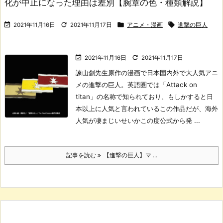
化が中止になった理由は差別【腕章の色・種類解説】




2021年11月16日
2021年11月17日
アニメ・漫画
進撃の巨人


2021年11月16日
2021年11月17日
諫山創先生原作の漫画で日本国内外で大人気アニ
メの進撃の巨人。
英語圏では「Attack on
titan」の名称で知られており、もしかすると日
本以上に人気と言われているこの作品だが、海外
人気が凄まじいせいかこの度公式から発 ...
記事を読む
【進撃の巨人】マ ...