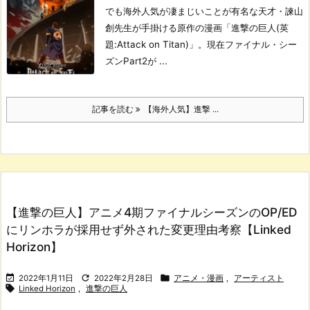
でも海外人気が凄まじいことが有名な天才・諫山
創先生が手掛ける原作の漫画「進撃の巨人(英
題:Attack on Titan)」。
現在ファイナル・シー
ズンPart2が ...
記事を読む
【海外人気】進撃 ...
【進撃の巨人】アニメ4期ファイナルシーズンのOP/ED
にリンホラが採用せず外された変更理由考察【Linked
Horizon】



2022年1月11日
2022年2月28日
アニメ・漫画
,
アーティスト

Linked Horizon
,
進撃の巨人