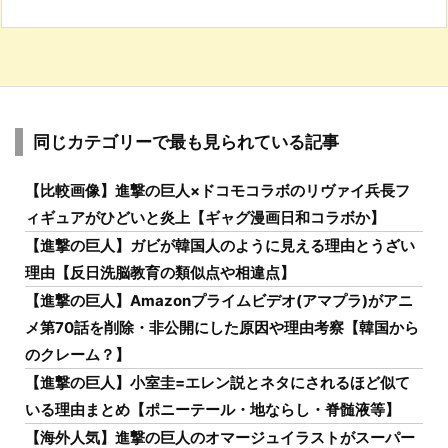
同じカテゴリーで最も見られている記事
【比較画像】進撃の巨人×ドコモコラボのリヴァイ兵長フ
ィギュアがひどいと炎上【ギャグ漫画日和コラボか】
【進撃の巨人】ガビが韓国人のように見える理由とうざい
理由【反日洗脳教育の類似点や相違点】
【進撃の巨人】Amazonプライムビデオ(アマプラ)がアニ
メ第70話を削除・非公開にした原因や理由考察【韓国から
のクレーム？】
【進撃の巨人】小室圭=エレン説とネタにされるほど似て
いる理由まとめ【ポニーテール・地ならし・脊髄液等】
【海外人気】進撃の巨人のオマージュイラストがスーパー