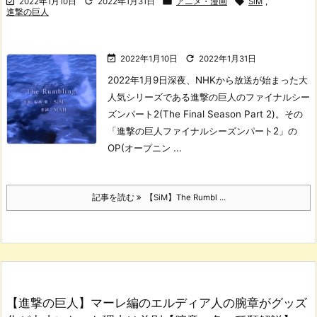




2022年1月10日
2022年1月31日
アニメ・漫画
SiM
,
進撃の巨人


2022年1月10日
2022年1月31日
2022年1月9日深夜、NHKから放送が始まった大
人気シリーズである進撃の巨人のファイナルシー
ズンパート2(The Final Season Part 2)。
その
「進撃の巨人ファイナルシーズンパート2」の
OP(オープニン ...
記事を読む
【SiM】The Rumbl ...
【進撃の巨人】マーレ編のエルディア人の腕章がグッズ