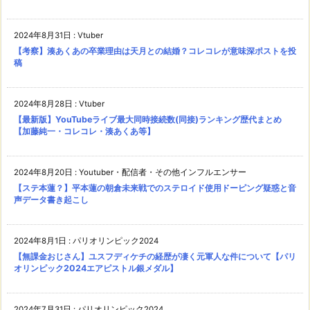
2024年8月31日
:
Vtuber
【考察】湊あくあの卒業理由は天月との結婚？コレコレが意味深ポストを投
稿
2024年8月28日
:
Vtuber
【最新版】YouTubeライブ最大同時接続数(同接)ランキング歴代まとめ
【加藤純一・コレコレ・湊あくあ等】
2024年8月20日
:
Youtuber・配信者・その他インフルエンサー
【ステ本蓮？】平本蓮の朝倉未来戦でのステロイド使用ドーピング疑惑と音
声データ書き起こし
2024年8月1日
:
パリオリンピック2024
【無課金おじさん】ユスフディケチの経歴が凄く元軍人な件について【パリ
オリンピック2024エアピストル銀メダル】
2024年7月31日
:
パリオリンピック2024