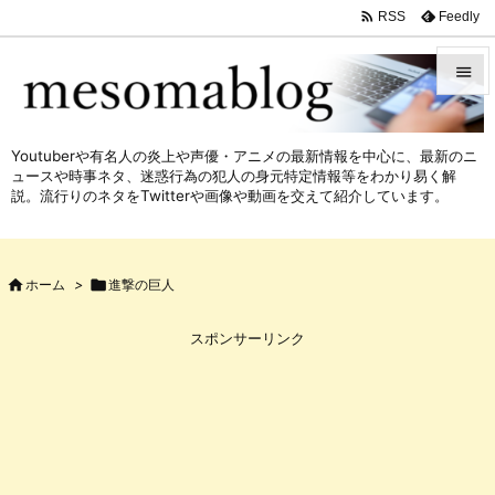

Feedly
RSS


メニュ
Youtuberや有名人の炎上や声優・アニメの最新情報を中心に、最新のニ

ュースや時事ネタ、迷惑行為の犯人の身元特定情報等をわかり易く解
サイド
説。流行りのネタをTwitterや画像や動画を交えて紹介しています。

前へ


ホーム
>

進撃の巨人
次へ

スポンサーリンク
検索