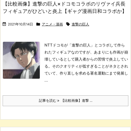
【比較画像】進撃の巨人×ドコモコラボのリヴァイ兵長
フィギュアがひどいと炎上【ギャグ漫画日和コラボか】



2021年10月14日
アニメ・漫画
進撃の巨人
NTTドコモが「進撃の巨人」とコラボして作ら
れたフィギュアなのですが、あまりにも作画が崩
壊しているとして購入者からの苦情で炎上してい
る。
そのクオリティが低すぎることがネタとされ
ていて、作り直しを求める署名運動にまで発展し
...
記事を読む
【比較画像】進撃 ...