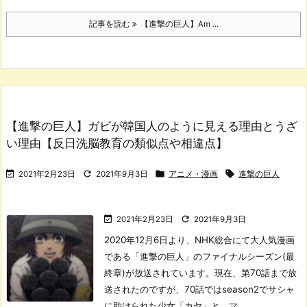
記事を読む
【進撃の巨人】Am ...
【進撃の巨人】ガビが韓国人のように見える理由とうざ
い理由【反日洗脳教育の類似点や相違点】




2021年2月23日
2021年9月3日
アニメ・漫画
進撃の巨人


2021年2月23日
2021年9月3日
2020年12月6日より、NHK総合にて大人気漫画
である「進撃の巨人」のファイナルシーズン(最
終章)が放送されています。
現在、第70話まで放
送されたのですが、70話ではseason2でサシャ
に助けられた少女「カヤ」と、マ ...