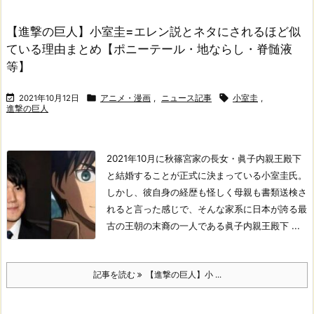
【進撃の巨人】小室圭=エレン説とネタにされるほど似
ている理由まとめ【ポニーテール・地ならし・脊髄液
等】



2021年10月12日
アニメ・漫画
,
ニュース記事
小室圭
,
進撃の巨人
2021年10月に秋篠宮家の長女・眞子内親王殿下
と結婚することが正式に決まっている小室圭氏。
しかし、彼自身の経歴も怪しく母親も書類送検さ
れると言った感じで、そんな家系に日本が誇る最
古の王朝の末裔の一人である眞子内親王殿下 ...
記事を読む
【進撃の巨人】小 ...