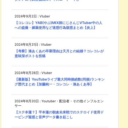
2024年9月2日
:
Vtuber
【コレコレ】YAB(やぶ)MIX師にじさんじVTuber中の人
への盗撮・媚薬使用など迷惑行為疑惑まとめ【炎上】
2024年8月31日
:
Vtuber
【考察】湊あくあの卒業理由は天月との結婚？コレコレが
意味深ポストを投稿
2024年8月28日
:
Vtuber
【最新版】YouTubeライブ最大同時接続数(同接)ランキン
グ歴代まとめ【加藤純一・コレコレ・湊あくあ等】
2024年8月20日
:
Youtuber・配信者・その他インフルエン
サー
【ステ本蓮？】平本蓮の朝倉未来戦でのステロイド使用ド
ーピング疑惑と音声データ書き起こし