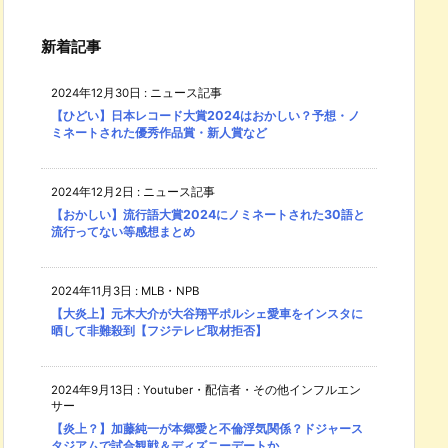
新着記事
2024年12月30日
:
ニュース記事
【ひどい】日本レコード大賞2024はおかしい？予想・ノ
ミネートされた優秀作品賞・新人賞など
2024年12月2日
:
ニュース記事
【おかしい】流行語大賞2024にノミネートされた30語と
流行ってない等感想まとめ
2024年11月3日
:
MLB・NPB
【大炎上】元木大介が大谷翔平ポルシェ愛車をインスタに
晒して非難殺到【フジテレビ取材拒否】
2024年9月13日
:
Youtuber・配信者・その他インフルエン
サー
【炎上？】加藤純一が本郷愛と不倫浮気関係？ドジャース
タジアムで試合観戦＆ディズニーデートか