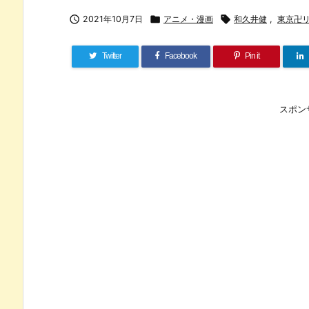

2021年10月7日

アニメ・漫画

和久井健
,
東京卍
Twitter
Facebook
Pin it
スポン