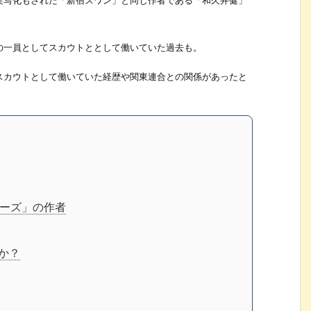
実写化もされた「新宿スワン」と同じ作者である「和久井健」
の一員としてスカウトととして働いていた過去も。
スカウトとして働いていた経歴や関東連合との関係があったと
ーズ」の作者
か？