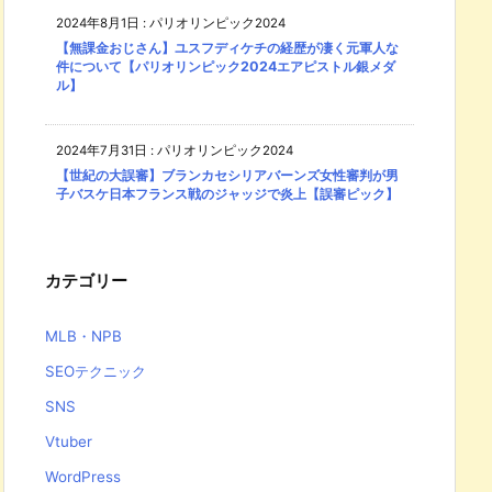
2024年8月1日
:
パリオリンピック2024
【無課金おじさん】ユスフディケチの経歴が凄く元軍人な
件について【パリオリンピック2024エアピストル銀メダ
ル】
2024年7月31日
:
パリオリンピック2024
【世紀の大誤審】ブランカセシリアバーンズ女性審判が男
子バスケ日本フランス戦のジャッジで炎上【誤審ピック】
カテゴリー
MLB・NPB
SEOテクニック
SNS
Vtuber
WordPress