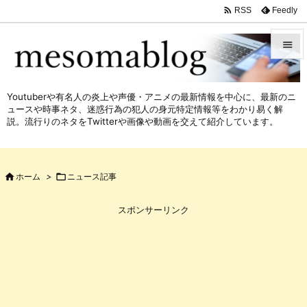

Feedly
RSS


メニュ
Youtuberや有名人の炎上や声優・アニメの最新情報を中心に、最新のニ

ュースや時事ネタ、迷惑行為の犯人の身元特定情報等をわかり易く解
サイド
説。流行りのネタをTwitterや画像や動画を交えて紹介しています。

前へ


ホーム
>

ニュース記事
次へ

スポンサーリンク
検索