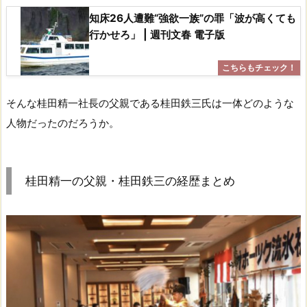
知床26人遭難“強欲一族”の罪「波が高くても
行かせろ」 | 週刊文春 電子版
そんな桂田精一社長の父親である桂田鉄三氏は一体どのような
人物だったのだろうか。
桂田精一の父親・桂田鉄三の経歴まとめ