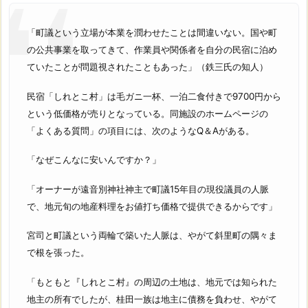
「町議という立場が本業を潤わせたことは間違いない。国や町
の公共事業を取ってきて、作業員や関係者を自分の民宿に泊め
ていたことが問題視されたこともあった」（鉄三氏の知人）
民宿「しれとこ村」は毛ガニ一杯、一泊二食付きで9700円から
という低価格が売りとなっている。同施設のホームページの
「よくある質問」の項目には、次のようなQ＆Aがある。
「なぜこんなに安いんですか？」
「オーナーが遠音別神社神主で町議15年目の現役議員の人脈
で、地元旬の地産料理をお値打ち価格で提供できるからです」
宮司と町議という両輪で築いた人脈は、やがて斜里町の隅々ま
で根を張った。
「もともと『しれとこ村』の周辺の土地は、地元では知られた
地主の所有でしたが、桂田一族は地主に債務を負わせ、やがて