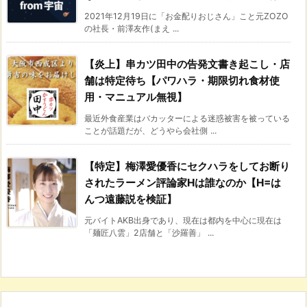
2021年12月19日に「お金配りおじさん」こと元ZOZO
の社長・前澤友作(まえ ...
【炎上】串カツ田中の告発文書き起こし・店
舗は特定待ち【パワハラ・期限切れ食材使
用・マニュアル無視】
最近外食産業はバカッターによる迷惑被害を被っている
ことが話題だが、どうやら会社側 ...
【特定】梅澤愛優香にセクハラをしてお断り
されたラーメン評論家Hは誰なのか【H=は
んつ遠藤説を検証】
元バイトAKB出身であり、現在は都内を中心に現在は
「麺匠八雲」2店舗と「沙羅善」 ...