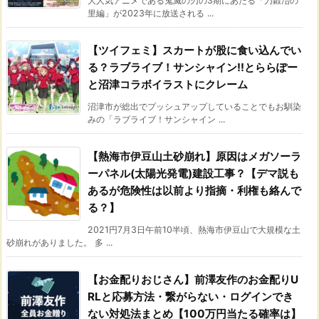
大人気アニメである鬼滅の刃の3期にあたる「刀鍛冶の
里編」が2023年に放送される ...
【ツイフェミ】スカートが股に食い込んでい
る？ラブライブ！サンシャイン!!とららぽー
と沼津コラボイラストにクレーム
沼津市が総出でプッシュアップしていることでもお馴染
みの「ラブライブ！サンシャイン ...
【熱海市伊豆山土砂崩れ】原因はメガソーラ
ーパネル(太陽光発電)建設工事？【デマ説も
あるが危険性は以前より指摘・利権も絡んで
る？】
2021円7月3日午前10半頃、熱海市伊豆山で大規模な土
砂崩れがありました。 多 ...
【お金配りおじさん】前澤友作のお金配りU
RLと応募方法・繋がらない・ログインでき
ない対処法まとめ【100万円当たる確率は】