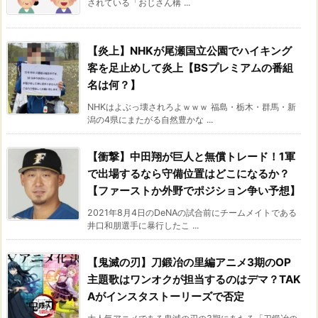
されている「おじさん構 ...
【炎上】NHKが尾瀬国立公園でハイキング
客を足止めして炎上【BSプレミアムの番組
名は何？】
NHKはよぶっ壊されろよｗｗｗ 福島・栃木・群馬・新
潟の4県にまたがる自然豊かな ...
【衝撃】中田翔が巨人と無償トレード！1軍
で出場するなら守備位置はどこになるか？
【ファーストか外野でポジション争い予想】
2021年8月4日のDeNAの試合前にチームメイトである
井口和朋選手に暴行したこ ...
【鬼滅の刃】刀鍛冶の里編アニメ3期のOP
主題歌はワンオクが担当するのはデマ？TAK
Aがインスタストーリーズで否定