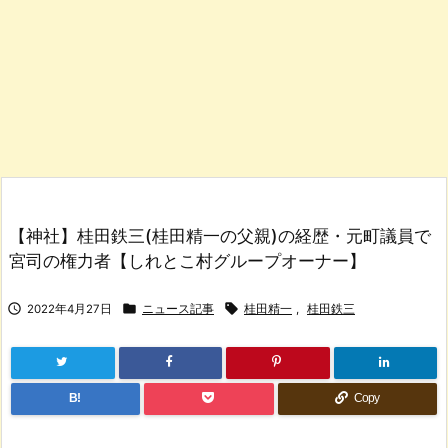
【神社】桂田鉄三(桂田精一の父親)の経歴・元町議員で
宮司の権力者【しれとこ村グループオーナー】



2022年4月27日
ニュース記事
桂田精一
,
桂田鉄三
B!
Copy