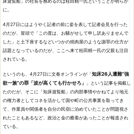
床遊覧船」の社長を務めるのは桂田精一氏ということが明らか
に。
4月27日にはようやく記者の前に姿を表して記者会見を行った
のだが、冒頭で「この度は、お騒がせして申し訳ありませんで
した」と土下座するなどいつかの焼肉屋のような謝罪の仕方が
話題となっているのだが、ここへ来て桂田精一氏の父親も注目
されている。
知床26人遭難“強
というのも、4月27日に文春オンラインが「
欲一族”の罪「波が高くても行かせろ」
」という記事を掲載し
たのだが、そこに「知床遊覧船」の内部事情やかねてより地元
の権力者としてコネを活かして国や町の公共事業を取ってき
て、作業員や関係者を自分の民宿に泊めていたことが問題視さ
れたこともあるなど、政治と金の癒着があったことが報道され
ている。