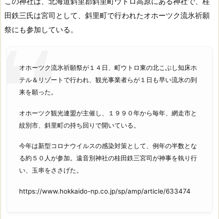
この神社は、北海道斜里郡斜里町ウトロ高原にある神社で、桂
田鉄三氏は宮司として、斜里町で行われたオホーツク流氷祈願
祭にも参加している。
オホーツク流氷祈願祭が１４日、町ウトロ東の北こぶし知床ホ
テル＆リゾートで行われ、観光事業者らが１日も早い流氷の到
来を願った。
オホーツク観光連盟が主催し、１９９０年から毎年、網走市と
紋別市、斜里町の持ち回りで開いている。
今年は新型コロナウイルスの感染対策として、例年の半数とな
る約５０人が参加。遠音別神社の桂田鉄三宮司が神事を執り行
い、玉串をささげた。
https://www.hokkaido-np.co.jp/sp/amp/article/633474