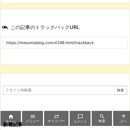

この記事のトラックバックURL






メニュー
サイドバー
検索
上へ
ホーム
コメント
新着記事