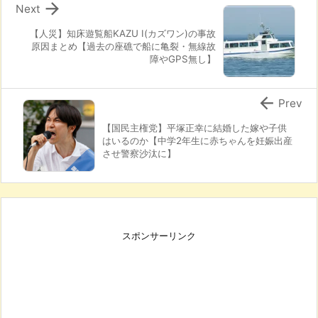

Next
【人災】知床遊覧船KAZU Ⅰ(カズワン)の事故
原因まとめ【過去の座礁で船に亀裂・無線故
障やGPS無し】

Prev
【国民主権党】平塚正幸に結婚した嫁や子供
はいるのか【中学2年生に赤ちゃんを妊娠出産
させ警察沙汰に】
スポンサーリンク