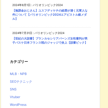
2024年8月1日
:
パリオリンピック2024
【無課金おじさん】ユスフディケチの経歴が凄く元軍人な
件について【パリオリンピック2024エアピストル銀メダ
ル】
2024年7月31日
:
パリオリンピック2024
【世紀の大誤審】ブランカセシリアバーンズ女性審判が男
子バスケ日本フランス戦のジャッジで炎上【誤審ピック】
カテゴリー
MLB・NPB
SEOテクニック
SNS
Vtuber
WordPress