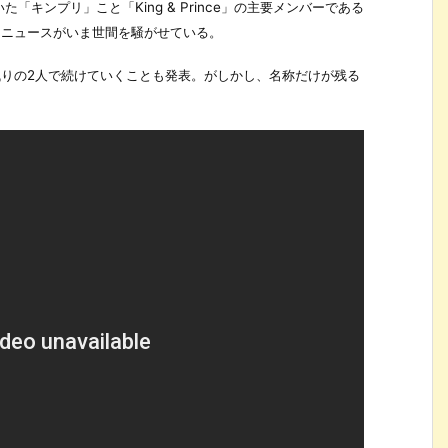
キンプリ」こと「King & Prince」の主要メンバーである
うニュースがいま世間を騒がせている。
残りの2人で続けていくことも発表。がしかし、名称だけが残る
。