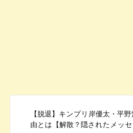
【脱退】キンプリ岸優太・平野
由とは【解散？隠されたメッセ