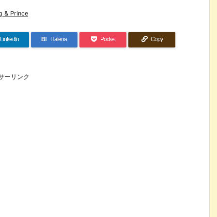
g & Prince
LinkedIn
B!
Hatena
Pocket
Copy
サーリンク