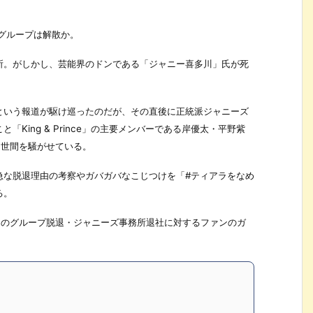
的にグループは解散か。
所。がしかし、芸能界のドンである「ジャニー喜多川」氏が死
という報道が駆け巡ったのだが、その直後に正統派ジャニーズ
King & Prince」の主要メンバーである岸優太・平野紫
ま世間を騒がせている。
急な脱退理由の考察やガバガバなこじつけを「#ティアラをなめ
る。
名のグループ脱退・ジャニーズ事務所退社に対するファンのガ