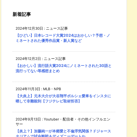
新着記事
2024年12月30日
:
ニュース記事
【ひどい】日本レコード大賞2024はおかしい？予想・ノ
ミネートされた優秀作品賞・新人賞など
2024年12月2日
:
ニュース記事
【おかしい】流行語大賞2024にノミネートされた30語と
流行ってない等感想まとめ
2024年11月3日
:
MLB・NPB
【大炎上】元木大介が大谷翔平ポルシェ愛車をインスタに
晒して非難殺到【フジテレビ取材拒否】
2024年9月13日
:
Youtuber・配信者・その他インフルエン
サー
【炎上？】加藤純一が本郷愛と不倫浮気関係？ドジャース
タジアムで試合観戦＆ディズニーデートか