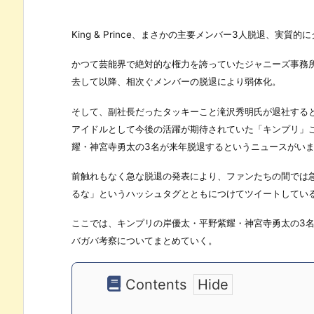
King & Prince、まさかの主要メンバー3人脱退、実質
かつて芸能界で絶対的な権力を誇っていたジャニーズ事務
去して以降、相次ぐメンバーの脱退により弱体化。
そして、副社長だったタッキーこと滝沢秀明氏が退社する
アイドルとして今後の活躍が期待されていた「キンプリ」こと「
耀・神宮寺勇太の3名が来年脱退するというニュースがい
前触れもなく急な脱退の発表により、ファンたちの間では
るな」というハッシュタグとともにつけてツイートしてい
ここでは、キンプリの岸優太・平野紫耀・神宮寺勇太の3
バガバ考察についてまとめていく。
Contents