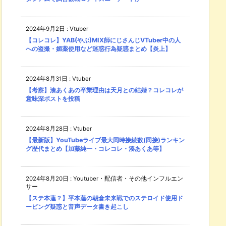
2024年9月2日
:
Vtuber
【コレコレ】YAB(やぶ)MIX師にじさんじVTuber中の人
への盗撮・媚薬使用など迷惑行為疑惑まとめ【炎上】
2024年8月31日
:
Vtuber
【考察】湊あくあの卒業理由は天月との結婚？コレコレが
意味深ポストを投稿
2024年8月28日
:
Vtuber
【最新版】YouTubeライブ最大同時接続数(同接)ランキン
グ歴代まとめ【加藤純一・コレコレ・湊あくあ等】
2024年8月20日
:
Youtuber・配信者・その他インフルエン
サー
【ステ本蓮？】平本蓮の朝倉未来戦でのステロイド使用ド
ーピング疑惑と音声データ書き起こし