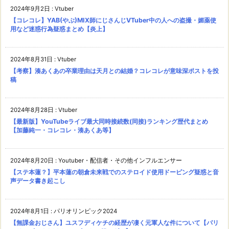
2024年9月2日
:
Vtuber
【コレコレ】YAB(やぶ)MIX師にじさんじVTuber中の人への盗撮・媚薬使
用など迷惑行為疑惑まとめ【炎上】
2024年8月31日
:
Vtuber
【考察】湊あくあの卒業理由は天月との結婚？コレコレが意味深ポストを投
稿
2024年8月28日
:
Vtuber
【最新版】YouTubeライブ最大同時接続数(同接)ランキング歴代まとめ
【加藤純一・コレコレ・湊あくあ等】
2024年8月20日
:
Youtuber・配信者・その他インフルエンサー
【ステ本蓮？】平本蓮の朝倉未来戦でのステロイド使用ドーピング疑惑と音
声データ書き起こし
2024年8月1日
:
パリオリンピック2024
【無課金おじさん】ユスフディケチの経歴が凄く元軍人な件について【パリ