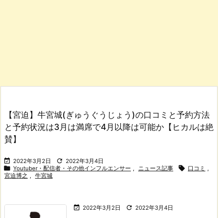
【宮迫】牛宮城(ぎゅうぐうじょう)の口コミと予約方法
と予約状況は3月は満席で4月以降は可能か【ヒカルは絶
賛】


2022年3月2日
2022年3月4日


Youtuber・配信者・その他インフルエンサー
,
ニュース記事
口コミ
,
宮迫博之
,
牛宮城


2022年3月2日
2022年3月4日