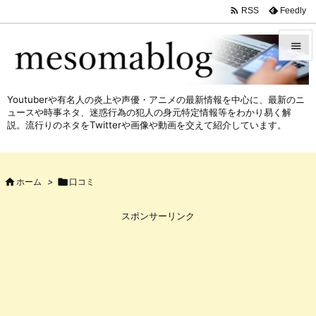

Feedly
RSS


メニュ
Youtuberや有名人の炎上や声優・アニメの最新情報を中心に、最新のニ

ュースや時事ネタ、迷惑行為の犯人の身元特定情報等をわかり易く解
サイド
説。流行りのネタをTwitterや画像や動画を交えて紹介しています。

前へ


ホーム
>

口コミ
次へ

スポンサーリンク
検索