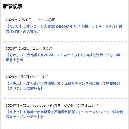
新着記事
2024年12月30日
:
ニュース記事
【ひどい】日本レコード大賞2024はおかしい？予想・ノミネートされた優
秀作品賞・新人賞など
2024年12月2日
:
ニュース記事
【おかしい】流行語大賞2024にノミネートされた30語と流行ってない等
感想まとめ
2024年11月3日
:
MLB・NPB
【大炎上】元木大介が大谷翔平ポルシェ愛車をインスタに晒して非難殺到
【フジテレビ取材拒否】
2024年9月13日
:
Youtuber・配信者・その他インフルエンサー
【炎上？】加藤純一が本郷愛と不倫浮気関係？ドジャースタジアムで試合観
戦＆ディズニーデートか