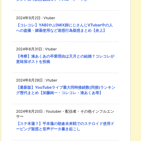
2024年9月2日
:
Vtuber
【コレコレ】YAB(やぶ)MIX師にじさんじVTuber中の人
への盗撮・媚薬使用など迷惑行為疑惑まとめ【炎上】
2024年8月31日
:
Vtuber
【考察】湊あくあの卒業理由は天月との結婚？コレコレが
意味深ポストを投稿
2024年8月28日
:
Vtuber
【最新版】YouTubeライブ最大同時接続数(同接)ランキン
グ歴代まとめ【加藤純一・コレコレ・湊あくあ等】
2024年8月20日
:
Youtuber・配信者・その他インフルエン
サー
【ステ本蓮？】平本蓮の朝倉未来戦でのステロイド使用ド
ーピング疑惑と音声データ書き起こし