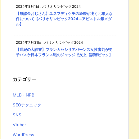
2024年8月1日
:
パリオリンピック2024
【無課金おじさん】ユスフディケチの経歴が凄く元軍人な
件について【パリオリンピック2024エアピストル銀メダ
ル】
2024年7月31日
:
パリオリンピック2024
【世紀の大誤審】ブランカセシリアバーンズ女性審判が男
子バスケ日本フランス戦のジャッジで炎上【誤審ピック】
カテゴリー
MLB・NPB
SEOテクニック
SNS
Vtuber
WordPress