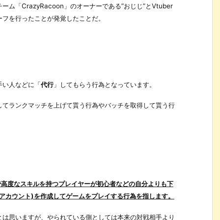
CrazyRacoon」のオーナーである”おじじ”とVtuber
ーフを行ったことが発覚したことだ。
手い人などに「
代行
」してもらう行為となっています。
してランクマッチを上げて貰う行為やバッチを取得して貰う行
で高度なスキルを持つプレイヤーが初心者などの自分よりも下
アカウント)を作成してゲームをプレイする行為を指します。
とは思いますが、やられている側としては本来の対戦相手より