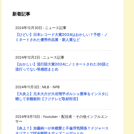
新着記事
2024年12月30日
:
ニュース記事
【ひどい】日本レコード大賞2024はおかしい？予想・ノ
ミネートされた優秀作品賞・新人賞など
2024年12月2日
:
ニュース記事
【おかしい】流行語大賞2024にノミネートされた30語と
流行ってない等感想まとめ
2024年11月3日
:
MLB・NPB
【大炎上】元木大介が大谷翔平ポルシェ愛車をインスタに
晒して非難殺到【フジテレビ取材拒否】
2024年9月13日
:
Youtuber・配信者・その他インフルエン
サー
【炎上？】加藤純一が本郷愛と不倫浮気関係？ドジャース
タジアムで試合観戦＆ディズニーデートか