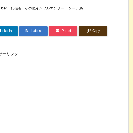
utuber・配信者・その他インフルエンサー
,
ゲーム系
LinkedIn
B!
Hatena
Pocket
Copy
サーリンク