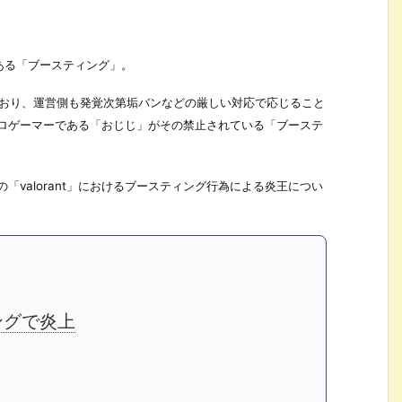
ある「ブースティング」。
行しており、運営側も発覚次第垢バンなどの厳しい対応で応じること
とプロゲーマーである「おじじ」がその禁止されている「ブーステ
の「valorant」におけるブースティング行為による炎王につい
ングで炎上