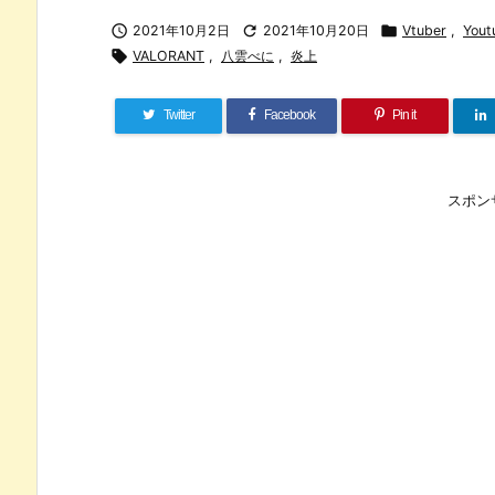

2021年10月2日

2021年10月20日

Vtuber
,
Yo

VALORANT
,
八雲べに
,
炎上
Twitter
Facebook
Pin it
スポン