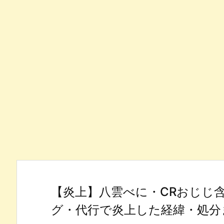
【炎上】八雲べに・CRおじじ
グ・代行で炎上した経緯・処分