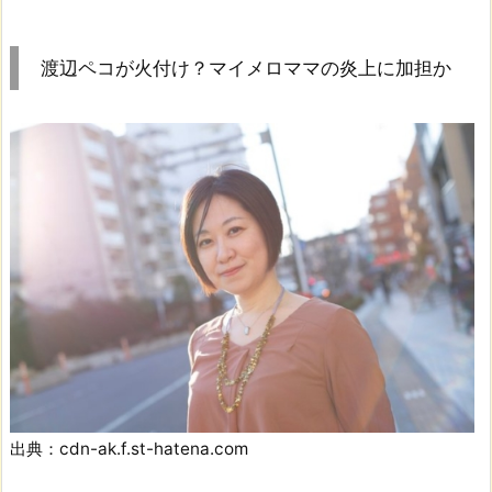
渡辺ペコが火付け？マイメロママの炎上に加担か
出典：cdn-ak.f.st-hatena.com