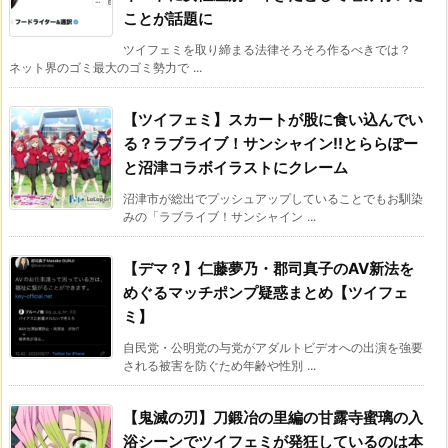
ことが話題に
ツイフェミを取り締まる法律そろそろ作るべきでは？
ネット界のゴミ最大のゴミ勢力で ...
【ツイフェミ】スカートが股に食い込んでい
る？ラブライブ！サンシャイン!!とららぽー
と沼津コラボイラストにクレーム
沼津市が総出でプッシュアップしていることでもお馴染
みの「ラブライブ！サンシャイン ...
【デマ？】仁藤夢乃・郡司真子のAV新法を
めぐるマッチポンプ疑惑まとめ【ツイフェ
ミ】
自民党・公明党の与党がアダルトビデオへの出演を強要
される被害を防ぐため年齢や性別 ...
【鬼滅の刃】刀鍛冶の里編の甘露寺蜜璃の入
浴シーンでツイフェミが発狂しているのは本