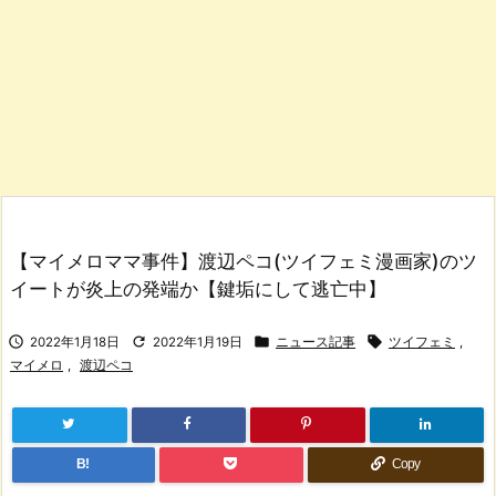
【マイメロママ事件】渡辺ペコ(ツイフェミ漫画家)のツ
イートが炎上の発端か【鍵垢にして逃亡中】




2022年1月18日
2022年1月19日
ニュース記事
ツイフェミ
,
マイメロ
,
渡辺ペコ
B!
Copy