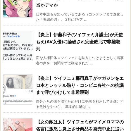
当かデマか
日本中誰もが知っているであろうコンテンツまで進化し
た「鬼滅の刃」。 2月にTVア ...
【炎上】伊藤和子(ツイフェミ弁護士)が天使
もえ(AV女優)に論破され完全敗北で非難殺
到
変な人権団体＝ツイフェミを味方につけようとして当事
者の声を一切聞かずに制定された ...
【炎上】ツイフェミ郡司真子がマガジンをエ
ロ本とレッテル貼り・コンビニ各社への抗議
まで呼びかけして非難殺到
自分たちの懐を潤すためだけに弱者を利用して金儲けす
る危険なやつら。 基本的に嘘ば ...
【女の敵は女】ツイフェミがマイメロママの
名言に激怒し炎上させ商品を発売中止に追い