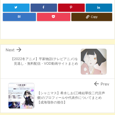
B!
Copy

Next
【2022冬アニメ】平家物語(テレビアニメ)を
見逃し・無料配信・VOD動画サイトまとめ

Prev
【シャニマス】希水しお(三峰結華役二代目声
優)のプロフィールや代表作についてまとめ
【成海瑠奈の後任】