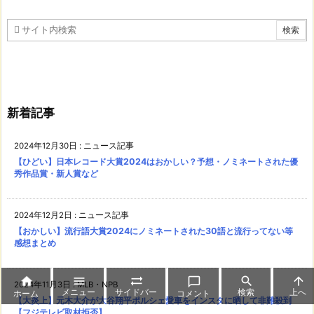
新着記事
2024年12月30日
:
ニュース記事
【ひどい】日本レコード大賞2024はおかしい？予想・ノミネートされた優
秀作品賞・新人賞など
2024年12月2日
:
ニュース記事
【おかしい】流行語大賞2024にノミネートされた30語と流行ってない等
感想まとめ






2024年11月3日
:
MLB・NPB
メニュー
サイドバー
検索
上へ
ホーム
コメント
【大炎上】元木大介が大谷翔平ポルシェ愛車をインスタに晒して非難殺到
【フジテレビ取材拒否】