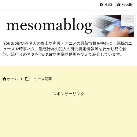

Feedly
RSS


メニュ
Youtuberや有名人の炎上や声優・アニメの最新情報を中心に、最新のニ

ュースや時事ネタ、迷惑行為の犯人の身元特定情報等をわかり易く解
サイド
説。流行りのネタをTwitterや画像や動画を交えて紹介しています。

前へ


ホーム
>

ニュース記事
次へ

スポンサーリンク
検索