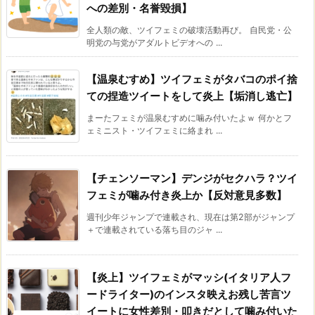
への差別・名誉毀損】
全人類の敵、ツイフェミの破壊活動再び。 自民党・公
明党の与党がアダルトビデオへの ...
【温泉むすめ】ツイフェミがタバコのポイ捨
ての捏造ツイートをして炎上【垢消し逃亡】
まーたフェミが温泉むすめに噛み付いたよｗ 何かとフ
ェミニスト・ツイフェミに絡まれ ...
【チェンソーマン】デンジがセクハラ？ツイ
フェミが噛み付き炎上か【反対意見多数】
週刊少年ジャンプで連載され、現在は第2部がジャンプ
＋で連載されている落ち目のジャ ...
【炎上】ツイフェミがマッシ(イタリア人フ
ードライター)のインスタ映えお残し苦言ツ
イートに女性差別・叩きだとして噛み付いた