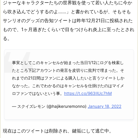
ジャーなキャラクターたちの世界観を使って若い人たちに今か
ら吹き込んでどうするのよ……」と書かれているが、そもそも
サンリオのグッズの告知ツイートは昨年12月21日に投稿された
もので、1ヶ月過ぎたくらいで目をつけられ炎上に至ったとされ
る。
事実としてこのキャンセルが始まった当日1/12にログを検索し
たところ下記アカウントの発言を皮切りに批判で埋まった。そ
れまでの21日間はファンによる購入したいと言うツイートしか
なかった。これでわかるのはキャンセルを仕掛けたのはマイメ
ロファンではないという事。
https://t.co/963IlUc7hM
— スクイズレモン (@hajikeruremonno)
January 18, 2022
現在はこのツイートは削除され、鍵垢にして逃亡中。