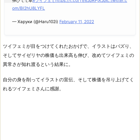
伸びてて草
#ツイフェミ
https://t.co/TE6JpRPjXJ
pic.twitter.c
om/BI2hU8LYFL
— Харуки (@Haru102i)
February 11, 2022
ツイフェミが目をつけてくれたおかげで、イラストはバズり、
そしてサイゼリヤの株価も出来高も伸び、改めてツイフェミの
異常さが知れ渡るという結果に。
自分の身を削ってイラストの宣伝、そして株価を吊り上げてく
れるツイフェミさんに感謝。