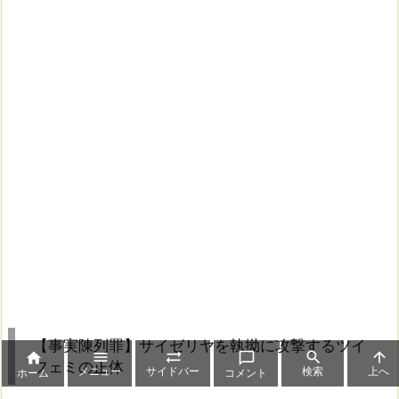
【事実陳列罪】サイゼリヤを執拗に攻撃するツイ






フェミの正体
メニュー
サイドバー
検索
上へ
ホーム
コメント