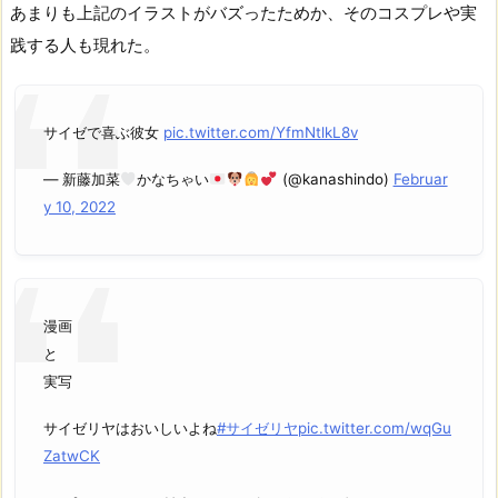
あまりも上記のイラストがバズったためか、そのコスプレや実
践する人も現れた。
サイゼで喜ぶ彼女
pic.twitter.com/YfmNtlkL8v
— 新藤加菜
かなちゃい
(@kanashindo)
Februar
y 10, 2022
漫画
と
実写
サイゼリヤはおいしいよね
#サイゼリヤ
pic.twitter.com/wqGu
ZatwCK