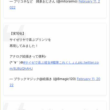
— プリコネなど 雑多おじさん (@mitoraimo)
February 11, 2
022
【実写化】
サイゼリヤで喜ぶプリンツを
再現してみました！
アナログ絵描きって便利♪
(*´∀｀)Φ
#サイゼで喜ぶ彼女
#艦隊これくしょん
pic.twitter.co
m/8J8jzQhAHJ
— ブラックマジック@絵描き (@Bmagic120)
February 11, 20
22