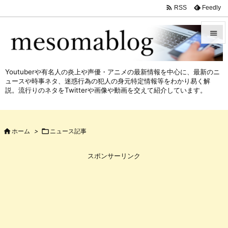

Feedly
RSS


メニュ
Youtuberや有名人の炎上や声優・アニメの最新情報を中心に、最新のニ

ュースや時事ネタ、迷惑行為の犯人の身元特定情報等をわかり易く解
サイド
説。流行りのネタをTwitterや画像や動画を交えて紹介しています。

前へ


ホーム
>

ニュース記事
次へ

スポンサーリンク
検索