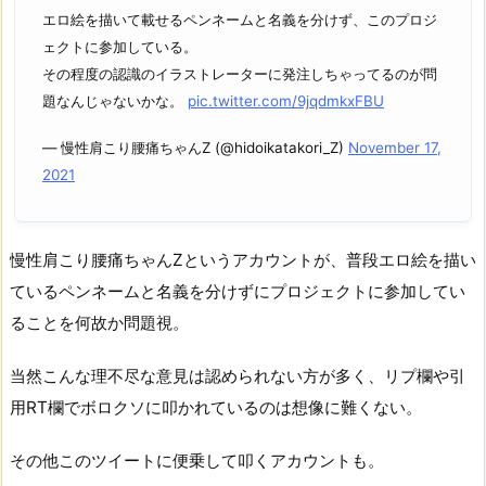
エロ絵を描いて載せるペンネームと名義を分けず、このプロジ
ェクトに参加している。
その程度の認識のイラストレーターに発注しちゃってるのが問
題なんじゃないかな。
pic.twitter.com/9jqdmkxFBU
— 慢性肩こり腰痛ちゃんZ (@hidoikatakori_Z)
November 17,
2021
慢性肩こり腰痛ちゃんZというアカウントが、普段エロ絵を描い
ているペンネームと名義を分けずにプロジェクトに参加してい
ることを何故か問題視。
当然こんな理不尽な意見は認められない方が多く、リプ欄や引
用RT欄でボロクソに叩かれているのは想像に難くない。
その他このツイートに便乗して叩くアカウントも。