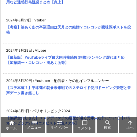
用など迷惑行為疑惑まとめ【炎上】
2024年8月31日
:
Vtuber
【考察】湊あくあの卒業理由は天月との結婚？コレコレが意味深ポストを投
稿
2024年8月28日
:
Vtuber
【最新版】YouTubeライブ最大同時接続数(同接)ランキング歴代まとめ
【加藤純一・コレコレ・湊あくあ等】
2024年8月20日
:
Youtuber・配信者・その他インフルエンサー
【ステ本蓮？】平本蓮の朝倉未来戦でのステロイド使用ドーピング疑惑と音
声データ書き起こし
2024年8月1日
:
パリオリンピック2024
【無課金おじさん】ユスフディケチの経歴が凄く元軍人な件について【パリ






オリンピック2024エアピストル銀メダル】
メニュー
サイドバー
検索
上へ
ホーム
コメント