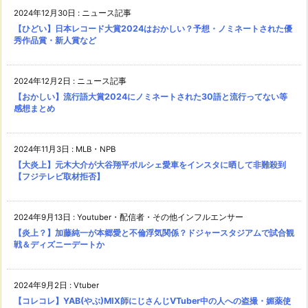
2024年12月30日
:
ニュース記事
【ひどい】日本レコード大賞2024はおかしい？予想・ノミネートされた優
秀作品賞・新人賞など
2024年12月2日
:
ニュース記事
【おかしい】流行語大賞2024にノミネートされた30語と流行ってない等
感想まとめ
2024年11月3日
:
MLB・NPB
【大炎上】元木大介が大谷翔平ポルシェ愛車をインスタに晒して非難殺到
【フジテレビ取材拒否】
2024年9月13日
:
Youtuber・配信者・その他インフルエンサー
【炎上？】加藤純一が本郷愛と不倫浮気関係？ドジャースタジアムで試合観
戦＆ディズニーデートか
2024年9月2日
:
Vtuber
【コレコレ】YAB(やぶ)MIX師にじさんじVTuber中の人への盗撮・媚薬使