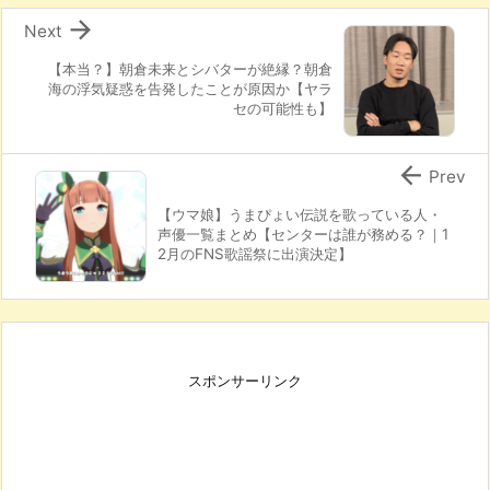

Next
【本当？】朝倉未来とシバターが絶縁？朝倉
海の浮気疑惑を告発したことが原因か【ヤラ
セの可能性も】

Prev
【ウマ娘】うまぴょい伝説を歌っている人・
声優一覧まとめ【センターは誰が務める？｜1
2月のFNS歌謡祭に出演決定】
スポンサーリンク