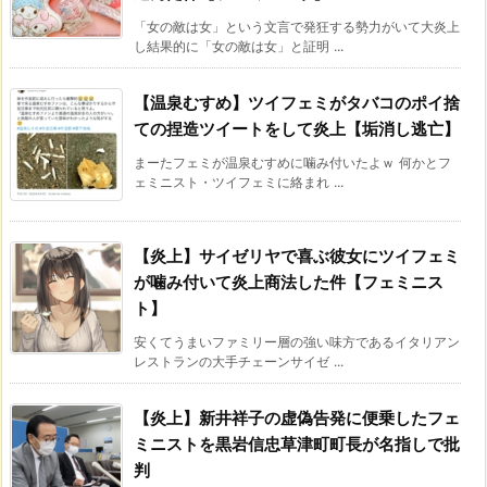
「女の敵は女」という文言で発狂する勢力がいて大炎上
し結果的に「女の敵は女」と証明 ...
【温泉むすめ】ツイフェミがタバコのポイ捨
ての捏造ツイートをして炎上【垢消し逃亡】
まーたフェミが温泉むすめに噛み付いたよｗ 何かとフ
ェミニスト・ツイフェミに絡まれ ...
【炎上】サイゼリヤで喜ぶ彼女にツイフェミ
が噛み付いて炎上商法した件【フェミニス
ト】
安くてうまいファミリー層の強い味方であるイタリアン
レストランの大手チェーンサイゼ ...
【炎上】新井祥子の虚偽告発に便乗したフェ
ミニストを黒岩信忠草津町町長が名指しで批
判