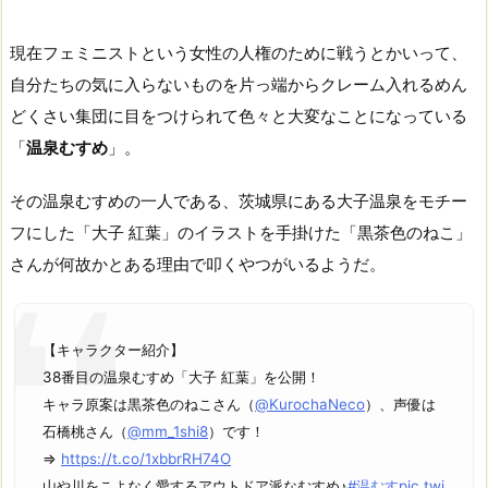
現在フェミニストという女性の人権のために戦うとかいって、
自分たちの気に入らないものを片っ端からクレーム入れるめん
どくさい集団に目をつけられて色々と大変なことになっている
「
温泉むすめ
」。
その温泉むすめの一人である、茨城県にある大子温泉をモチー
フにした「大子 紅葉」のイラストを手掛けた「黒茶色のねこ」
さんが何故かとある理由で叩くやつがいるようだ。
【キャラクター紹介】
38番目の温泉むすめ「大子 紅葉」を公開！
キャラ原案は黒茶色のねこさん（
@KurochaNeco
）、声優は
石橋桃さん（
@mm_1shi8
）です！
⇒
https://t.co/1xbbrRH74O
山や川をこよなく愛するアウトドア派なむすめ♪
#温むす
pic.twi