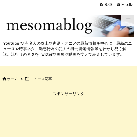

Feedly
RSS


メニュ
Youtuberや有名人の炎上や声優・アニメの最新情報を中心に、最新のニ

ュースや時事ネタ、迷惑行為の犯人の身元特定情報等をわかり易く解
サイド
説。流行りのネタをTwitterや画像や動画を交えて紹介しています。

前へ


ホーム
>

ニュース記事
次へ

スポンサーリンク
検索