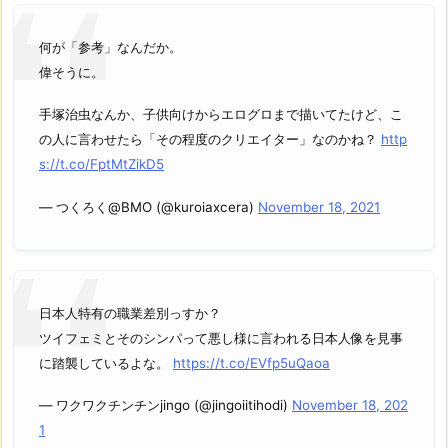
何が「参考」なんだか。
偉そうに。
手塚治虫なんか、子供向けからエログロまで描いてたけど、こ
の人に言わせたら「その程度のクリエイター」なのかね？
http
s://t.co/FptMtZikD5
— つくろく@BMO (@kuroiaxcera)
November 18, 2021
日本人特有の職業差別っすか？
ツイフェミとそのシンパって悪し様に言われる日本人像を見事
に踏襲しているよな。
https://t.co/EVfp5uQaoa
— ワクワクチンチンjingo (@jingoiitihodi)
November 18, 202
1