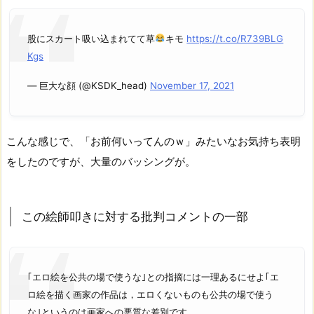
股にスカート吸い込まれてて草
キモ
https://t.co/R739BLG
Kgs
— 巨大な顔 (@KSDK_head)
November 17, 2021
こんな感じで、「お前何いってんのｗ」みたいなお気持ち表明
をしたのですが、大量のバッシングが。
この絵師叩きに対する批判コメントの一部
｢エロ絵を公共の場で使うな｣との指摘には一理あるにせよ｢エ
ロ絵を描く画家の作品は，エロくないものも公共の場で使う
な｣というのは画家への悪質な差別です。