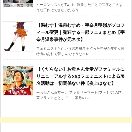
イーロンマスクがTwitter買収したことで二度とこのよ
うな工作はできないだろう ...
【温むす】温泉むすめ・宇奈月明嶺がプロフ
ィール変更｜発狂する一部フェミまとめ【宇
奈月温泉事件が元ネタ】
フェミニストとかいう害悪思考を持った年がら年中女性
特有のあれで苦しんでそうなクレ ...
【くだらない】お母さん食堂がファミマルに
リニューアルするのはフェミニストによる署
名活動は一切関係ない件【炎上はなぜ】
ーお母さん食堂ー。 ファミリーマート(ファミマ)の惣
菜ブランドととして、「家族の ...