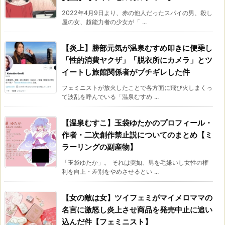
2022年4月9日より、赤の他人だったスパイの男、殺し
屋の女、超能力者の少女が「 ...
【炎上】勝部元気が温泉むすめ叩きに便乗し
「性的消費ヤクザ」「脱衣所にカメラ」とツ
イートし旅館関係者がブチギレした件
フェミニストが放火したことで各方面に飛び火しまくっ
て波乱を呼んでいる「温泉むすめ ...
【温泉むすこ】玉袋ゆたかのプロフィール・
作者・二次創作禁止説についてのまとめ【ミ
ラーリングの副産物】
「玉袋ゆたか」。 それは突如、男を毛嫌いし女性の権
利を向上・差別をやめさせるとい ...
【女の敵は女】ツイフェミがマイメロママの
名言に激怒し炎上させ商品を発売中止に追い
込んだ件【フェミニスト】