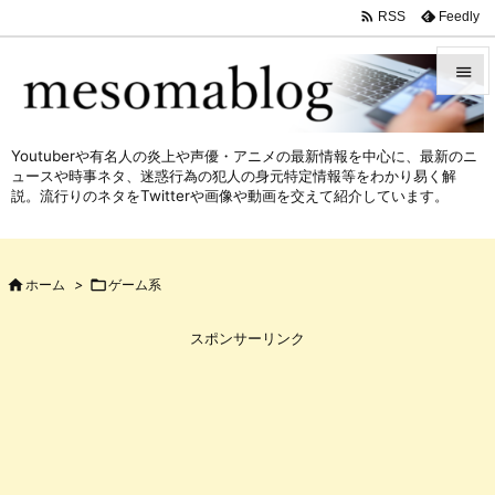

Feedly
RSS


メニュ
Youtuberや有名人の炎上や声優・アニメの最新情報を中心に、最新のニ

ュースや時事ネタ、迷惑行為の犯人の身元特定情報等をわかり易く解
サイド
説。流行りのネタをTwitterや画像や動画を交えて紹介しています。

前へ


ホーム
>

ゲーム系
次へ

スポンサーリンク
検索