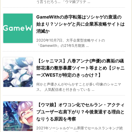
う言うだろう… 「ウマ娘プリテ ...
GameWithの赤字転落はソシャゲの衰退の
始まり？ソシャゲと共に企業系攻略サイトは
消滅か
2020年10月7日、大手企業型攻略サイトの
「Gamewith」の21年5月期第 ...
【シャニマス】八巻アンナ(声優)の裏垢の礒
部花凜の整形暴露ツイート等まとめ【ジャニ
ーズWESTが特定のきっかけ？】
何かと声優さんがやらかすことが多い印象のシャニマ
ス。 人気配信者と付き合っている ...
【ウマ娘】オワコン化でセルラン・アクティ
ブユーザー右肩下がり？今後衰退する理由と
なりうる原因を考察
2021年ソーシャルゲーム界隈でセールスランキング絶