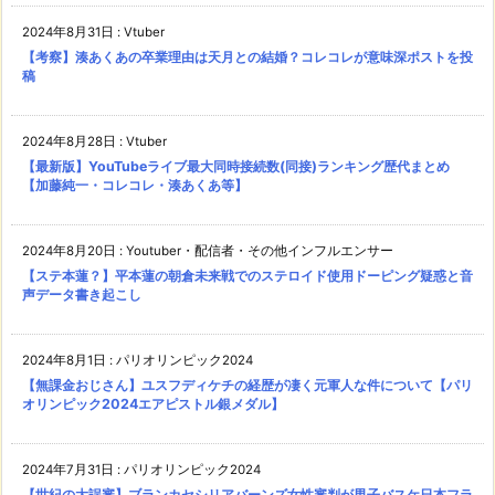
2024年8月31日
:
Vtuber
【考察】湊あくあの卒業理由は天月との結婚？コレコレが意味深ポストを投
稿
2024年8月28日
:
Vtuber
【最新版】YouTubeライブ最大同時接続数(同接)ランキング歴代まとめ
【加藤純一・コレコレ・湊あくあ等】
2024年8月20日
:
Youtuber・配信者・その他インフルエンサー
【ステ本蓮？】平本蓮の朝倉未来戦でのステロイド使用ドーピング疑惑と音
声データ書き起こし
2024年8月1日
:
パリオリンピック2024
【無課金おじさん】ユスフディケチの経歴が凄く元軍人な件について【パリ
オリンピック2024エアピストル銀メダル】
2024年7月31日
:
パリオリンピック2024
【世紀の大誤審】ブランカセシリアバーンズ女性審判が男子バスケ日本フラ