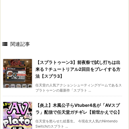

関連記事
【スプラトゥーン3】前夜祭で試し打ちは出
来る？チュートリアル2回目をプレイする方
法【スプラ3】
任天堂の人気アクションシューティングゲームであるス
プラトゥーンの最新作「スプラト ...
【炎上】木風公子らVtuber4名が「AVスプ
ラ」配信で任天堂ガチギレ【前世かえで公】
任天堂を怒らせた絵畜生。 今現在大人気のNintendo
Switchのスプラト ...