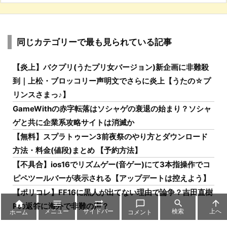
同じカテゴリーで最も見られている記事
【炎上】バクプリ(うたプリ女バージョン)新企画に非難殺
到｜上松・ブロッコリー声明文でさらに炎上【うたの☆プ
リンスさまっ♪】
GameWithの赤字転落はソシャゲの衰退の始まり？ソシャ
ゲと共に企業系攻略サイトは消滅か
【無料】スプラトゥーン3前夜祭のやり方とダウンロード
方法・料金(値段)まとめ 【予約方法】
【不具合】ios16でリズムゲー(音ゲー)にて3本指操作でコ
ピペツールバーが表示される【アップデートは控えよう】
【ポリコレ】FF16に黒人が出てない理由で論争？吉田直樹






Pの返答に海外で非難の声？
メニュー
サイドバー
検索
上へ
ホーム
コメント