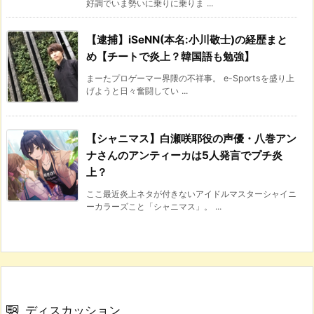
好調でいま勢いに乗りに乗りま ...
【逮捕】iSeNN(本名:小川敬士)の経歴まと
め【チートで炎上？韓国語も勉強】
まーたプロゲーマー界隈の不祥事。 e-Sportsを盛り上
げようと日々奮闘してい ...
【シャニマス】白瀬咲耶役の声優・八巻アン
ナさんのアンティーカは5人発言でプチ炎
上？
ここ最近炎上ネタが付きないアイドルマスターシャイニ
ーカラーズこと「シャニマス」。 ...
ディスカッション