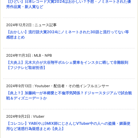
【ひどい】日本レコード大賞2024はおかしい？予想・ノミネートされた優
秀作品賞・新人賞など
2024年12月2日
:
ニュース記事
【おかしい】流行語大賞2024にノミネートされた30語と流行ってない等
感想まとめ
2024年11月3日
:
MLB・NPB
【大炎上】元木大介が大谷翔平ポルシェ愛車をインスタに晒して非難殺到
【フジテレビ取材拒否】
2024年9月13日
:
Youtuber・配信者・その他インフルエンサー
【炎上？】加藤純一が本郷愛と不倫浮気関係？ドジャースタジアムで試合観
戦＆ディズニーデートか
2024年9月2日
:
Vtuber
【コレコレ】YAB(やぶ)MIX師にじさんじVTuber中の人への盗撮・媚薬使
用など迷惑行為疑惑まとめ【炎上】