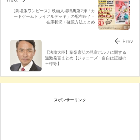
【劇場版ワンピース】映画入場特典第2弾「カ
ードゲームトライアルデッキ」の配布終了・
在庫状況・確認方法まとめ

Prev
【法務大臣】葉梨康弘の児童ポルノに関する
過激発言まとめ【ジャニーズ・自白は証拠の
王様等】
スポンサーリンク