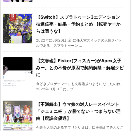
【Switch】スプラトゥーン3エディション
抽選倍率・結果・予約まとめ 【転売ヤーか
らは買うな】
2022年に8月26日(金)に任天堂スイッチの人気タイト
ルである「スプラトゥーン ...
【文春砲】Fisker(フィスカー)がApex女子
みー。との不倫が原因で契約解除・解雇クビ
に
今どきプロゲーマーにも文春砲放つようになったのね。
2022年11月11日に、プ ...
【不満続出】ウマ娘の対人レースイベント
「ジェミニ杯 」が勝てない・つまらない理
由【廃課金優遇】
今最も人気のあるアプリといえば、口を揃えてみんなこ