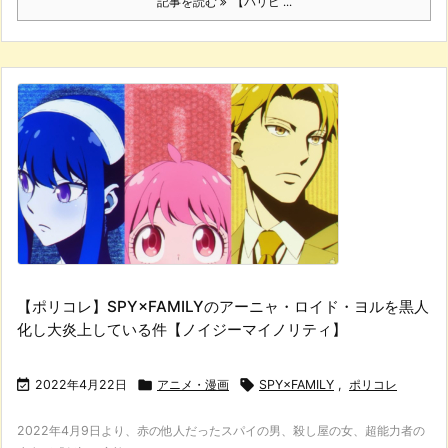
記事を読む
【パリピ ...
【ポリコレ】SPY×FAMILYのアーニャ・ロイド・ヨルを黒人
化し大炎上している件【ノイジーマイノリティ】

2022年4月22日

アニメ・漫画

SPY×FAMILY
,
ポリコレ
2022年4月9日より、赤の他人だったスパイの男、殺し屋の女、超能力者の