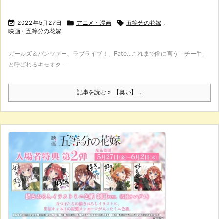

2022年5月27日

アニメ・漫画

五等分の花嫁
,
映画・五等分の花嫁
ガールズ＆パンツァー、ラブライブ！、Fate…これまで俗に言う「チー牛」
と呼ばれるキモオタ ...
記事を読む
【臭い】 ...