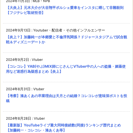
2024年11月3日
:
MLB・NPB
【大炎上】元木大介が大谷翔平ポルシェ愛車をインスタに晒して非難殺到
【フジテレビ取材拒否】
2024年9月13日
:
Youtuber・配信者・その他インフルエンサー
【炎上？】加藤純一が本郷愛と不倫浮気関係？ドジャースタジアムで試合観
戦＆ディズニーデートか
2024年9月2日
:
Vtuber
【コレコレ】YAB(やぶ)MIX師にじさんじVTuber中の人への盗撮・媚薬使
用など迷惑行為疑惑まとめ【炎上】
2024年8月31日
:
Vtuber
【考察】湊あくあの卒業理由は天月との結婚？コレコレが意味深ポストを投
稿
2024年8月28日
:
Vtuber
【最新版】YouTubeライブ最大同時接続数(同接)ランキング歴代まとめ
【加藤純一・コレコレ・湊あくあ等】