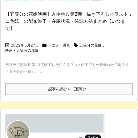
【五等分の花嫁映画】入場特典第2弾「描き下ろしイラストミ
ニ色紙」の配布終了・在庫状況・確認方法まとめ【いつま
で】

2022年5月27日

アニメ・漫画

五等分の花嫁
,
映画・五等分の花嫁
累計発行部数1600万突破でおそらくラブコメの中でも一番売れたであろう
「五等分の花嫁」。 ...
記事を読む
【五等分 ...