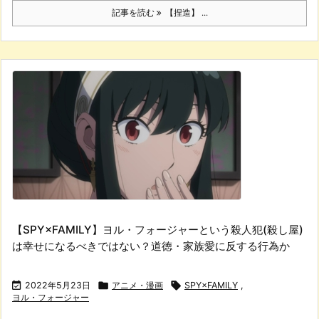
記事を読む
【捏造】 ...
【SPY×FAMILY】ヨル・フォージャーという殺人犯(殺し屋)
は幸せになるべきではない？道徳・家族愛に反する行為か

2022年5月23日

アニメ・漫画

SPY×FAMILY
,
ヨル・フォージャー