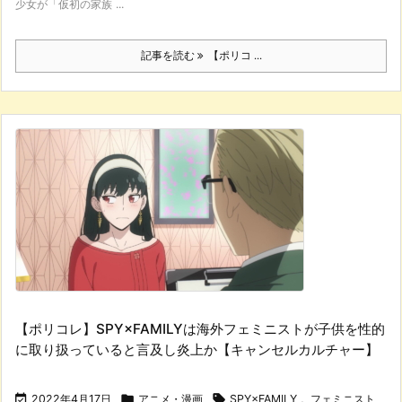
少女が「仮初の家族 ...
記事を読む
【ポリコ ...
【ポリコレ】SPY×FAMILYは海外フェミニストが子供を性的
に取り扱っていると言及し炎上か【キャンセルカルチャー】

2022年4月17日

アニメ・漫画

SPY×FAMILY
,
フェミニスト