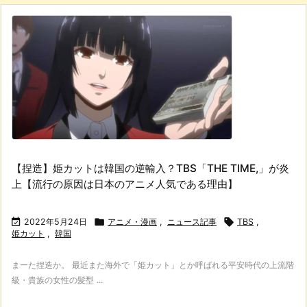
【捏造】姫カットは韓国の逆輸入？TBS「THE TIME,」が炎
上【流行の原因は日本のアニメ人気である理由】

2022年5月24日

アニメ・漫画
,
ニュース記事

TBS
,
姫カット
,
韓国
まーた捏造か。 最近また海外で「姫カット」とか呼ばれる平安時代の上流階
級・貴族の女性の髪型 ...