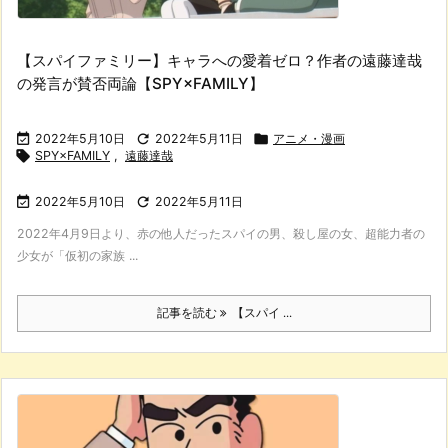
【スパイファミリー】キャラへの愛着ゼロ？作者の遠藤達哉
の発言が賛否両論【SPY×FAMILY】

2022年5月10日

2022年5月11日

アニメ・漫画

SPY×FAMILY
,
遠藤達哉

2022年5月10日

2022年5月11日
2022年4月9日より、赤の他人だったスパイの男、殺し屋の女、超能力者の
少女が「仮初の家族 ...
記事を読む
【スパイ ...