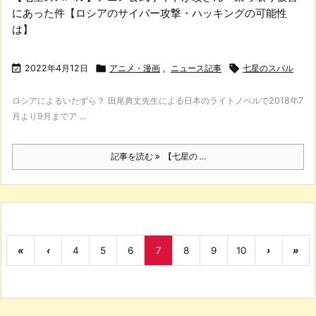
にあった件【ロシアのサイバー攻撃・ハッキングの可能性
は】

2022年4月12日

アニメ・漫画
,
ニュース記事

七星のスバル
ロシアによるいたずら？ 田尾典丈先生による日本のライトノベルで2018年7
月より9月までア ...
記事を読む
【七星の ...
«
‹
4
5
6
7
8
9
10
›
»