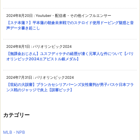
2024年8月20日
:
Youtuber・配信者・その他インフルエンサー
【ステ本蓮？】平本蓮の朝倉未来戦でのステロイド使用ドーピング疑惑と音
声データ書き起こし
2024年8月1日
:
パリオリンピック2024
【無課金おじさん】ユスフディケチの経歴が凄く元軍人な件について【パリ
オリンピック2024エアピストル銀メダル】
2024年7月31日
:
パリオリンピック2024
【世紀の大誤審】ブランカセシリアバーンズ女性審判が男子バスケ日本フラ
ンス戦のジャッジで炎上【誤審ピック】
カテゴリー
MLB・NPB