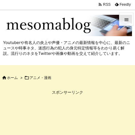

Feedly
RSS


メニュ
Youtuberや有名人の炎上や声優・アニメの最新情報を中心に、最新のニ

ュースや時事ネタ、迷惑行為の犯人の身元特定情報等をわかり易く解
サイド
説。流行りのネタをTwitterや画像や動画を交えて紹介しています。

前へ


ホーム
>

アニメ・漫画
次へ

スポンサーリンク
検索