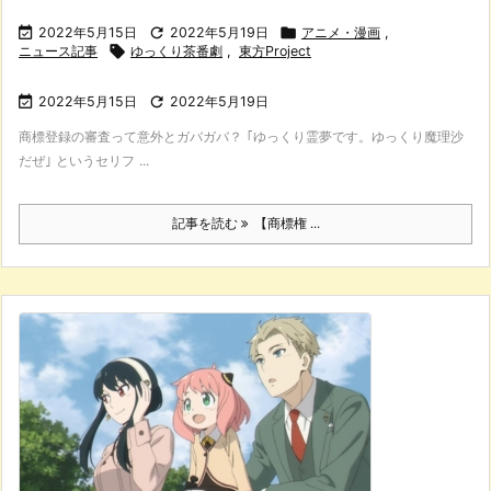

2022年5月15日

2022年5月19日

アニメ・漫画
,
ニュース記事

ゆっくり茶番劇
,
東方Project

2022年5月15日

2022年5月19日
商標登録の審査って意外とガバガバ？ ｢ゆっくり霊夢です。ゆっくり魔理沙
だぜ｣ というセリフ ...
記事を読む
【商標権 ...