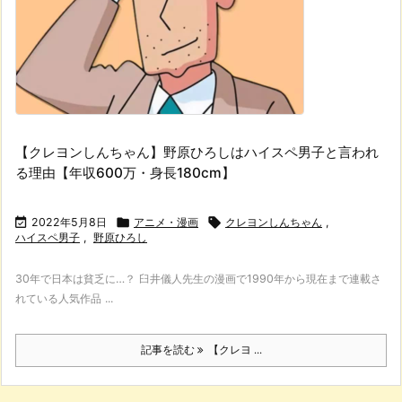
【クレヨンしんちゃん】野原ひろしはハイスペ男子と言われ
る理由【年収600万・身長180cm】

2022年5月8日

アニメ・漫画

クレヨンしんちゃん
,
ハイスペ男子
,
野原ひろし
30年で日本は貧乏に…？ 臼井儀人先生の漫画で1990年から現在まで連載さ
れている人気作品 ...
記事を読む
【クレヨ ...