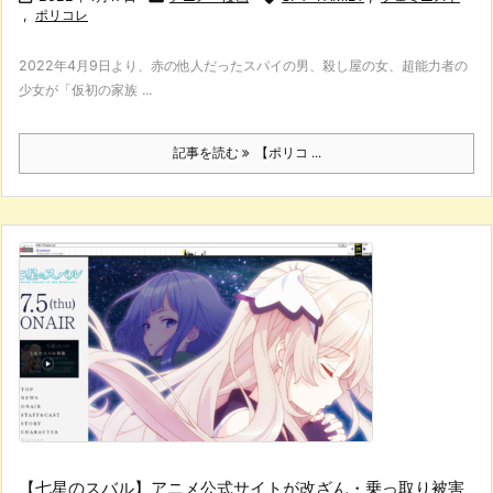
,
ポリコレ
2022年4月9日より、赤の他人だったスパイの男、殺し屋の女、超能力者の
少女が「仮初の家族 ...
記事を読む
【ポリコ ...
【七星のスバル】アニメ公式サイトが改ざん・乗っ取り被害