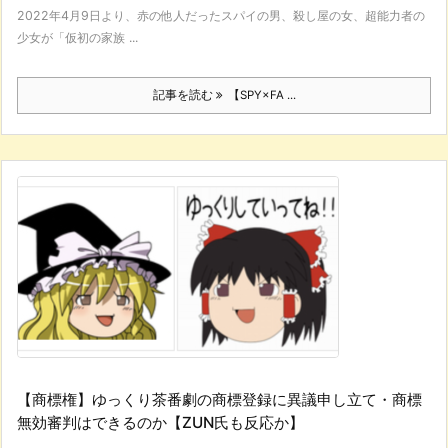
2022年4月9日より、赤の他人だったスパイの男、殺し屋の女、超能力者の
少女が「仮初の家族 ...
記事を読む
【SPY×FA ...
【商標権】ゆっくり茶番劇の商標登録に異議申し立て・商標
無効審判はできるのか【ZUN氏も反応か】