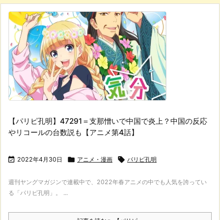
【パリピ孔明】47291＝支那憎いで中国で炎上？中国の反応
やリコールの台数説も【アニメ第4話】

2022年4月30日

アニメ・漫画

パリピ孔明
週刊ヤングマガジンで連載中で、2022年春アニメの中でも人気を誇ってい
る「パリピ孔明」。 ...