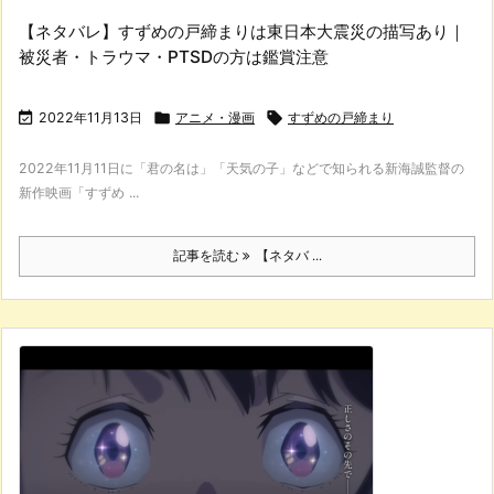
【ネタバレ】すずめの戸締まりは東日本大震災の描写あり｜
被災者・トラウマ・PTSDの方は鑑賞注意

2022年11月13日

アニメ・漫画

すずめの戸締まり
2022年11月11日に「君の名は」「天気の子」などで知られる新海誠監督の
新作映画「すずめ ...
記事を読む
【ネタバ ...