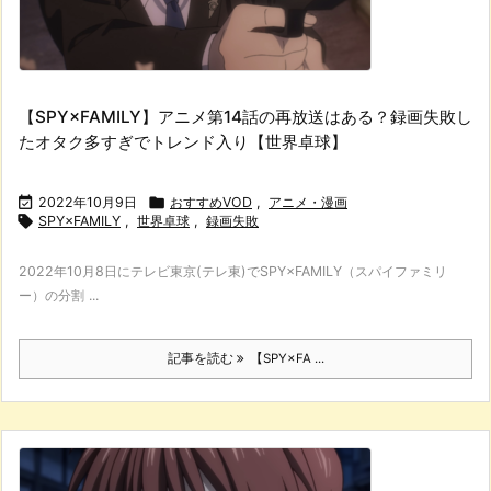
【SPY×FAMILY】アニメ第14話の再放送はある？録画失敗し
たオタク多すぎでトレンド入り【世界卓球】

2022年10月9日

おすすめVOD
,
アニメ・漫画

SPY×FAMILY
,
世界卓球
,
録画失敗
2022年10月8日にテレビ東京(テレ東)でSPY×FAMILY（スパイファミリ
ー）の分割 ...
記事を読む
【SPY×FA ...