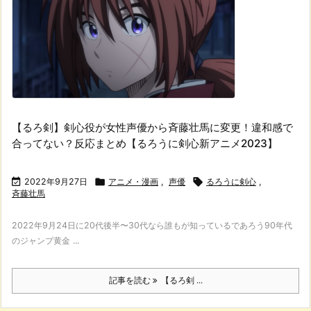
【るろ剣】剣心役が女性声優から斉藤壮馬に変更！違和感で
合ってない？反応まとめ【るろうに剣心新アニメ2023】

2022年9月27日

アニメ・漫画
,
声優

るろうに剣心
,
斉藤壮馬
2022年9月24日に20代後半〜30代なら誰もが知っているであろう90年代
のジャンプ黄金 ...
記事を読む
【るろ剣 ...