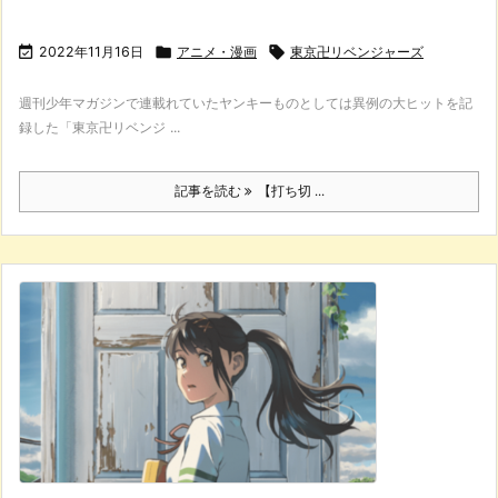

2022年11月16日

アニメ・漫画

東京卍リベンジャーズ
週刊少年マガジンで連載れていたヤンキーものとしては異例の大ヒットを記
録した「東京卍リベンジ ...
記事を読む
【打ち切 ...