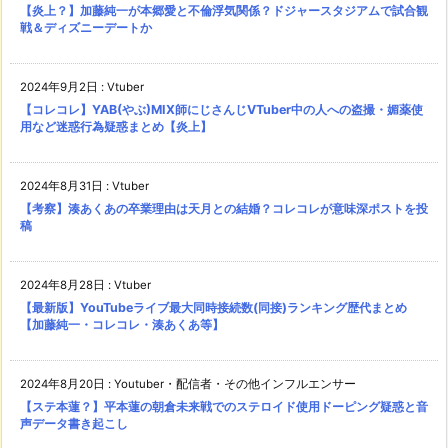
【炎上？】加藤純一が本郷愛と不倫浮気関係？ドジャースタジアムで試合観
戦＆ディズニーデートか
2024年9月2日
:
Vtuber
【コレコレ】YAB(やぶ)MIX師にじさんじVTuber中の人への盗撮・媚薬使
用など迷惑行為疑惑まとめ【炎上】
2024年8月31日
:
Vtuber
【考察】湊あくあの卒業理由は天月との結婚？コレコレが意味深ポストを投
稿
2024年8月28日
:
Vtuber
【最新版】YouTubeライブ最大同時接続数(同接)ランキング歴代まとめ
【加藤純一・コレコレ・湊あくあ等】
2024年8月20日
:
Youtuber・配信者・その他インフルエンサー
【ステ本蓮？】平本蓮の朝倉未来戦でのステロイド使用ドーピング疑惑と音
声データ書き起こし