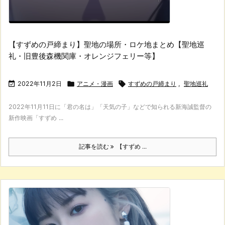
【すずめの戸締まり】聖地の場所・ロケ地まとめ【聖地巡
礼・旧豊後森機関庫・オレンジフェリー等】

2022年11月2日

アニメ・漫画

すずめの戸締まり
,
聖地巡礼
2022年11月11日に「君の名は」「天気の子」などで知られる新海誠監督の
新作映画「すずめ ...
記事を読む
【すずめ ...