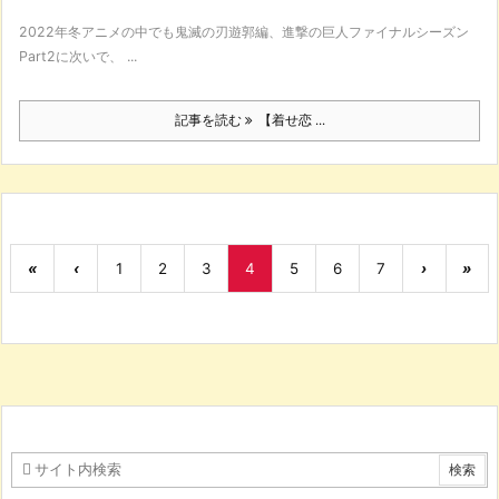
2022年冬アニメの中でも鬼滅の刃遊郭編、進撃の巨人ファイナルシーズン
Part2に次いで、 ...
記事を読む
【着せ恋 ...
«
‹
1
2
3
4
5
6
7
›
»