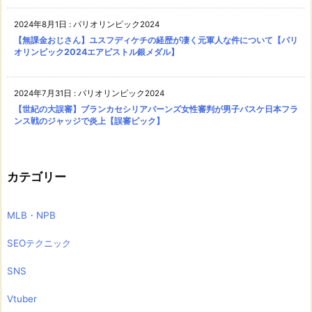
2024年8月1日
:
パリオリンピック2024
【無課金おじさん】ユスフディケチの経歴が凄く元軍人な件について【パリ
オリンピック2024エアピストル銀メダル】
2024年7月31日
:
パリオリンピック2024
【世紀の大誤審】ブランカセシリアバーンズ女性審判が男子バスケ日本フラ
ンス戦のジャッジで炎上【誤審ピック】
カテゴリー
MLB・NPB
SEOテクニック
SNS
Vtuber