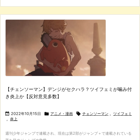
【チェンソーマン】デンジがセクハラ？ツイフェミが噛み付
き炎上か【反対意見多数】

2022年10月15日

アニメ・漫画

チェンソーマン
,
ツイフェミ
,
炎上
週刊少年ジャンプで連載され、現在は第2部がジャンプ＋で連載されている