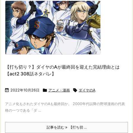
【打ち切り？】ダイヤのAが最終回を迎えた完結理由とは
【act2 308話ネタバレ】

2022年10月26日

アニメ・漫画

ダイヤのA
アニメ化もされたダイヤのAも最終回か。 2000年代以降の野球漫画の代表
格の一つである「ダ ...
記事を読む
【打ち切 ...