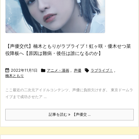
【声優交代】楠木ともりがラブライブ！虹ヶ咲・優木せつ菜
役降板へ【原因は難病・後任は誰になるのか】

2022年11月1日

アニメ・漫画
,
声優

ラブライブ！
,
楠木ともり
ここ最近の二次元アイドルコンテンツ、声優に負担欠けすぎ。 東京ドームラ
イブまで成功させたア ...
記事を読む
【声優交 ...