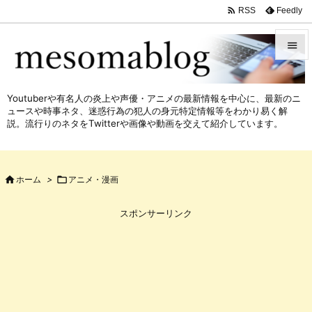

Feedly
RSS


メニュ
Youtuberや有名人の炎上や声優・アニメの最新情報を中心に、最新のニ

ュースや時事ネタ、迷惑行為の犯人の身元特定情報等をわかり易く解
サイド
説。流行りのネタをTwitterや画像や動画を交えて紹介しています。

前へ


ホーム
>

アニメ・漫画
次へ

スポンサーリンク
検索