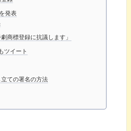
とを発表
録
番劇商標登録に抗議します」
氏もツイート
し立ての署名の方法