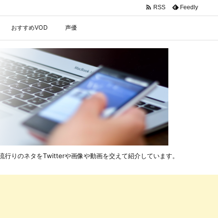

Feedly
RSS
おすすめVOD
声優
行りのネタをTwitterや画像や動画を交えて紹介しています。