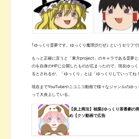
｢ゆっくり霊夢です。ゆっくり魔理沙だぜ｣ というセリフ
もっと正確に言うと「東方project」のキャラである霊
のを自身のHPに公開したものが広まったので、現在ゆっ
るとされるが、「ゆっくり」とは「ゆっくりしていってね
現在までYouTubeやニコニコ動画で様々なジャンルの
って大炎上している。
【炎上商法】柚葉(ゆっくり茶番劇の
め【クソ動画で広告