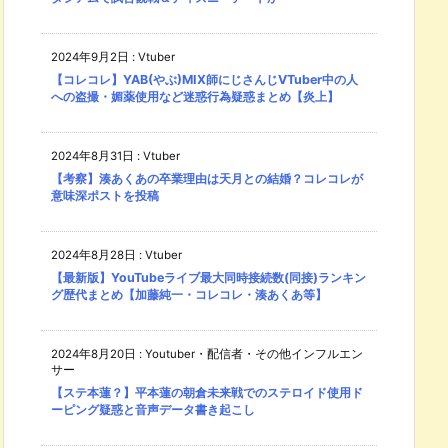
2024年9月2日
:
Vtuber
【コレコレ】YAB(やぶ)MIX師にじさんじVTuber中の人
への盗撮・媚薬使用など迷惑行為疑惑まとめ【炎上】
2024年8月31日
:
Vtuber
【考察】湊あくあの卒業理由は天月との結婚？コレコレが
意味深ポストを投稿
2024年8月28日
:
Vtuber
【最新版】YouTubeライブ最大同時接続数(同接)ランキン
グ歴代まとめ【加藤純一・コレコレ・湊あくあ等】
2024年8月20日
:
Youtuber・配信者・その他インフルエン
サー
【ステ本蓮？】平本蓮の朝倉未来戦でのステロイド使用ド
ーピング疑惑と音声データ書き起こし