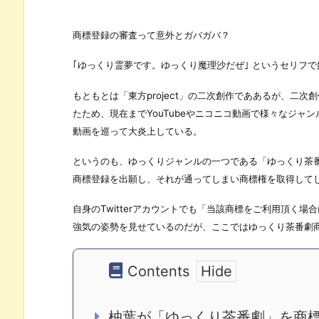
商標登録の審査って意外とガバガバ？
｢ゆっくり霊夢です。ゆっくり魔理沙だぜ｣ というセリフ
もともとは「東方project」の二次創作でああるが、二
たため、現在までYouTubeやニコニコ動画で様々なジ
動画を巡って大炎上している。
というのも、ゆっくりジャンルの一つである「ゆっくり茶
商標登録を出願し、それが通ってしまい商標権を取得して
自身のTwitterアカウントでも「当該商標をご利用頂く
強気の姿勢を見せているのだが、ここではゆっくり茶番劇
Contents
柚葉が「ゆっくり茶番劇」を商