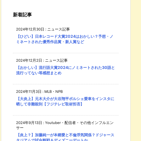
新着記事
2024年12月30日
:
ニュース記事
【ひどい】日本レコード大賞2024はおかしい？予想・ノ
ミネートされた優秀作品賞・新人賞など
2024年12月2日
:
ニュース記事
【おかしい】流行語大賞2024にノミネートされた30語と
流行ってない等感想まとめ
2024年11月3日
:
MLB・NPB
【大炎上】元木大介が大谷翔平ポルシェ愛車をインスタに
晒して非難殺到【フジテレビ取材拒否】
2024年9月13日
:
Youtuber・配信者・その他インフルエン
サー
【炎上？】加藤純一が本郷愛と不倫浮気関係？ドジャース
タジアムで試合観戦＆ディズニーデートか