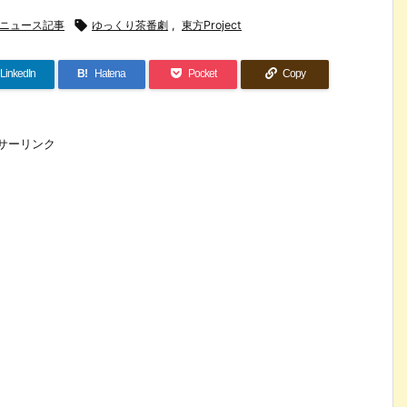
ニュース記事

ゆっくり茶番劇
,
東方Project
LinkedIn
B!
Hatena
Pocket
Copy
サーリンク