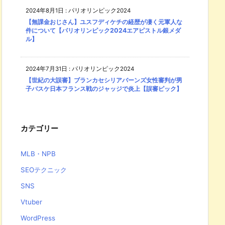
2024年8月1日
:
パリオリンピック2024
【無課金おじさん】ユスフディケチの経歴が凄く元軍人な
件について【パリオリンピック2024エアピストル銀メダ
ル】
2024年7月31日
:
パリオリンピック2024
【世紀の大誤審】ブランカセシリアバーンズ女性審判が男
子バスケ日本フランス戦のジャッジで炎上【誤審ピック】
カテゴリー
MLB・NPB
SEOテクニック
SNS
Vtuber
WordPress