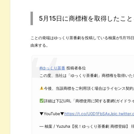
5月15日に商標権を取得したこ
ことの発端はゆっくり茶番劇を投稿している柚葉が5月15
由来する。
#ゆっくり茶番
投稿者各位
この度、当社は「ゆっくり茶番劇」商標権を取得いた
今後、当該商標をご利用頂く場合はライセンス契約
詳細は下記URL「商標使用に関する要網(ガイドラ
▼YouTube▼
https://t.co/U0D1FbSAxJ
pic.twitte
— 柚葉 / Yuzuha【祝！ゆっくり茶番劇 商標登録】 (@Y