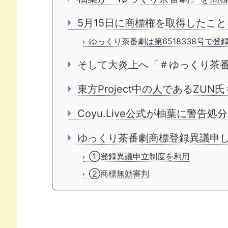
5月15日に商標権を取得したこ
ゆっくり茶番劇は第6518338号で登
そして大炎上へ「＃ゆっくり茶
東方Project中の人であるZUN
Coyu.Live公式が柚葉に警告処分
ゆっくり茶番劇商標登録異議申
①登録異議申立制度を利用
②商標無効審判