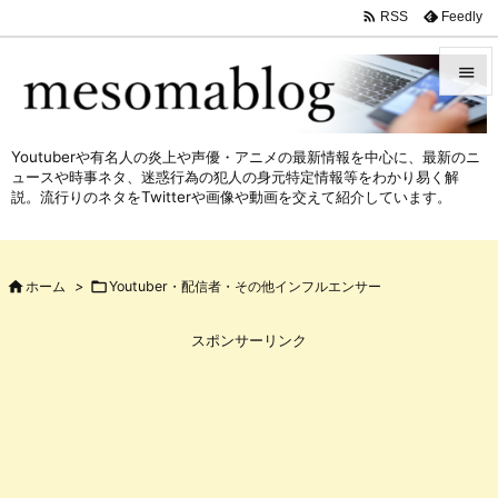

Feedly
RSS


メニュ
Youtuberや有名人の炎上や声優・アニメの最新情報を中心に、最新のニ

ュースや時事ネタ、迷惑行為の犯人の身元特定情報等をわかり易く解
サイド
説。流行りのネタをTwitterや画像や動画を交えて紹介しています。

前へ


ホーム
>

Youtuber・配信者・その他インフルエンサー
次へ

スポンサーリンク
検索