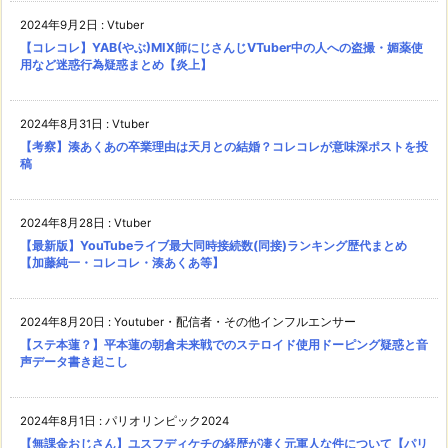
2024年9月2日
:
Vtuber
【コレコレ】YAB(やぶ)MIX師にじさんじVTuber中の人への盗撮・媚薬使
用など迷惑行為疑惑まとめ【炎上】
2024年8月31日
:
Vtuber
【考察】湊あくあの卒業理由は天月との結婚？コレコレが意味深ポストを投
稿
2024年8月28日
:
Vtuber
【最新版】YouTubeライブ最大同時接続数(同接)ランキング歴代まとめ
【加藤純一・コレコレ・湊あくあ等】
2024年8月20日
:
Youtuber・配信者・その他インフルエンサー
【ステ本蓮？】平本蓮の朝倉未来戦でのステロイド使用ドーピング疑惑と音
声データ書き起こし
2024年8月1日
:
パリオリンピック2024
【無課金おじさん】ユスフディケチの経歴が凄く元軍人な件について【パリ