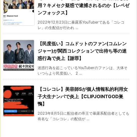
用？キメセク疑惑で逮捕されるのか【レペゼ
ンフォックス】
2022年12月23日に暴露系YouTuberである「コレコ
レ」の生配信が行われ ...
【民度低い】コムドットのファン(コムレン
ジャー)が関西コレクションで出待ち等の迷
惑行為で炎上【謝罪】
迷惑行為を起こっているYouTuberのファンは、大体そ
いつらより民度低い。 2 ...
【コレコレ】美容師Sが個人情報私的利用女
子大生ナンパで炎上【CLIPJOINTGOD巣
鴨】
2023年8月5日に配信者の帝王で暴露系配信者としても
有名な「コレコレ」の配信が ...