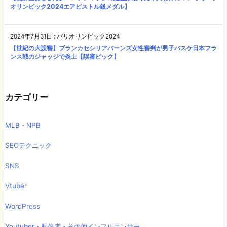
オリンピック2024エアピストル銀メダル】
2024年7月31日
:
パリオリンピック2024
【世紀の大誤審】ブランカセシリアバーンズ女性審判が男子バスケ日本フラ
ンス戦のジャッジで炎上【誤審ピック】
カテゴリー
MLB・NPB
SEOテクニック
SNS
Vtuber
WordPress
Youtuber・配信者・その他インフルエンサー