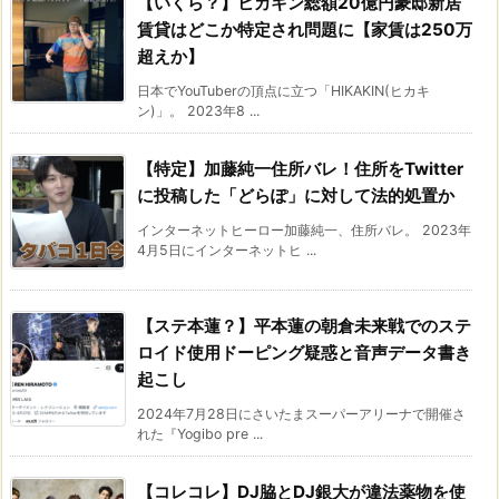
【いくら？】ヒカキン総額20億円豪邸新居
賃貸はどこか特定され問題に【家賃は250万
超えか】
日本でYouTuberの頂点に立つ「HIKAKIN(ヒカキ
ン)」。 2023年8 ...
【特定】加藤純一住所バレ！住所をTwitter
に投稿した「どらぽ」に対して法的処置か
インターネットヒーロー加藤純一、住所バレ。 2023年
4月5日にインターネットヒ ...
【ステ本蓮？】平本蓮の朝倉未来戦でのステ
ロイド使用ドーピング疑惑と音声データ書き
起こし
2024年7月28日にさいたまスーパーアリーナで開催さ
れた『Yogibo pre ...
【コレコレ】DJ脇とDJ銀大が違法薬物を使