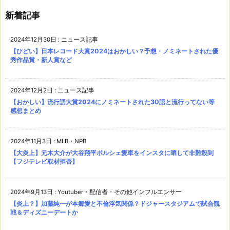
新着記事
2024年12月30日
:
ニュース記事
【ひどい】日本レコード大賞2024はおかしい？予想・ノミネートされた優
秀作品賞・新人賞など
2024年12月2日
:
ニュース記事
【おかしい】流行語大賞2024にノミネートされた30語と流行ってない等
感想まとめ
2024年11月3日
:
MLB・NPB
【大炎上】元木大介が大谷翔平ポルシェ愛車をインスタに晒して非難殺到
【フジテレビ取材拒否】
2024年9月13日
:
Youtuber・配信者・その他インフルエンサー
【炎上？】加藤純一が本郷愛と不倫浮気関係？ドジャースタジアムで試合観
戦＆ディズニーデートか