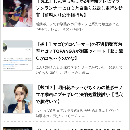
【炎上】しんやっちょが24時間テレビマラ
ソンランナーヒロミと自撮り並走し走行を妨
害【前科ありの手帳持ち】
感動ポルノでお馴染みの日本テレビ系列で放送された
24時間テレビ。 その24時間テ ...
【炎上】マゴ(プロゲーマー)の不適切発言内
容とは？TOPANGAが謝罪ツイート【脳に障
○が出ちゃうのかな】
こんな調子だと永遠にスポンサーつかないし、発展して
いかない気が…。 度々不適切発 ...
【裁判？】明日花キララがちくわの整形モノ
マネ動画にブチギレて法的処置検討か【毛穴
で肌汚い？】
ちくわ VS 明日花キララの戦いが今始まる…？ 何かと
時事ネタに飛びついてモノマ ...