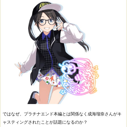
ではなぜ、プラチナエンド本編とは関係なく成海瑠奈さんがキ
ャスティングされたことが話題になるのか？