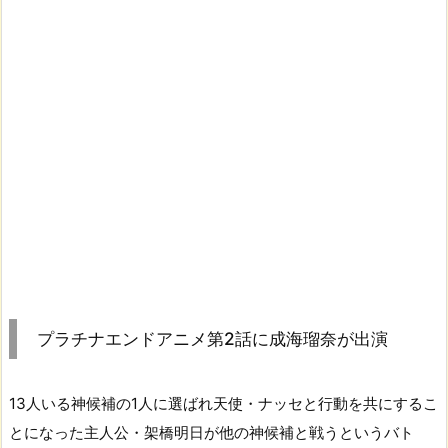
プラチナエンドアニメ第2話に成海瑠奈が出演
13人いる神候補の1人に選ばれ天使・ナッセと行動を共にするこ
とになった主人公・架橋明日が他の神候補と戦うというバト