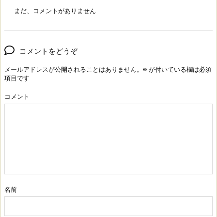
まだ、コメントがありません
コメントをどうぞ
メールアドレスが公開されることはありません。
※
が付いている欄は必須
項目です
コメント
名前