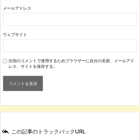
メールアドレス
ウェブサイト
次回のコメントで使用するためブラウザーに自分の名前、メールアド
レス、サイトを保存する。

この記事のトラックバックURL