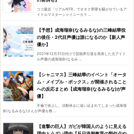
ココ最近「リアルNTR」でオタク界隈を騒がせているア
イドルマスターシャイニーカラ ...
【予想】成海瑠奈(なるみるな)の三峰結華役
の後任・2代目声優は誰になるのか【新人声
優か】
2021年12月31日付けで芸能界引退を発表した元アイド
ル声優の成海瑠奈(なるみ ...
【シャニマス】三峰結華のイベント「オータ
ム・メイプル・ボックス」が開催されること
への反応まとめ【成海瑠奈(なるみるな)が声
優】
不倫で炎上し、活動休止に追い込まれてしまった成海瑠
奈(なるみるな)さんが声優を務 ...
【進撃の巨人】ガビが韓国人のように見える
理由とうざい理由【反日洗脳教育の類似点や