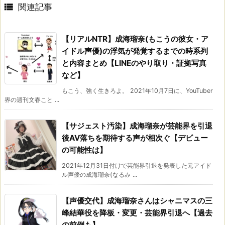

関連記事
【リアルNTR】成海瑠奈(もこうの彼女・ア
イドル声優)の浮気が発覚するまでの時系列
と内容まとめ【LINEのやり取り・証拠写真
など】
もこう、強く生きろよ。 2021年10月7日に、YouTuber
界の週刊文春こと ...
【サジェスト汚染】成海瑠奈が芸能界を引退
後AV落ちを期待する声が相次ぐ【デビュー
の可能性は】
2021年12月31日付けで芸能界引退を発表した元アイド
ル声優の成海瑠奈(なるみ ...
【声優交代】成海瑠奈さんはシャニマスの三
峰結華役を降板・変更・芸能界引退へ【過去
の前例も】