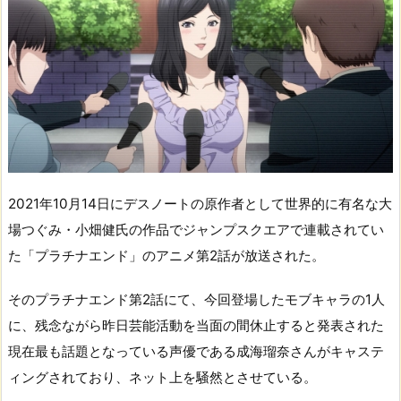
2021年10月14日にデスノートの原作者として世界的に有名な大
場つぐみ・小畑健氏の作品でジャンプスクエアで連載されてい
た「プラチナエンド」のアニメ第2話が放送された。
そのプラチナエンド第2話にて、今回登場したモブキャラの1人
に、残念ながら昨日芸能活動を当面の間休止すると発表された
現在最も話題となっている声優である成海瑠奈さんがキャステ
ィングされており、ネット上を騒然とさせている。