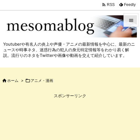

Feedly
RSS


メニュ
Youtuberや有名人の炎上や声優・アニメの最新情報を中心に、最新のニ

ュースや時事ネタ、迷惑行為の犯人の身元特定情報等をわかり易く解
サイド
説。流行りのネタをTwitterや画像や動画を交えて紹介しています。

前へ


ホーム
>

アニメ・漫画
次へ

スポンサーリンク
検索