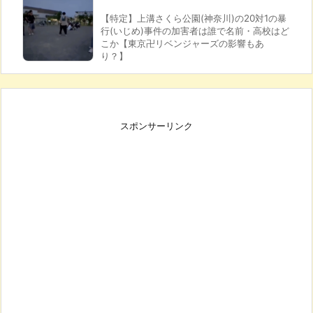
【特定】上溝さくら公園(神奈川)の20対1の暴
行(いじめ)事件の加害者は誰で名前・高校はど
こか【東京卍リベンジャーズの影響もあ
り？】
スポンサーリンク