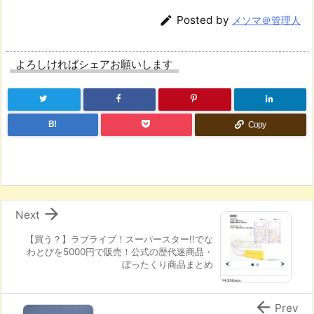

Posted by
メソマ＠管理人
よろしければシェアお願いします
B!
Copy

Next
【買う？】ラブライブ！スーパースター!!でな
わとびを5000円で販売！公式の歴代迷商品・
ぼったくり商品まとめ

Prev