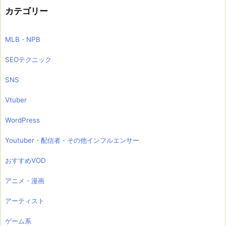
カテゴリー
MLB・NPB
SEOテクニック
SNS
Vtuber
WordPress
Youtuber・配信者・その他インフルエンサー
おすすめVOD
アニメ・漫画
アーティスト
ゲーム系