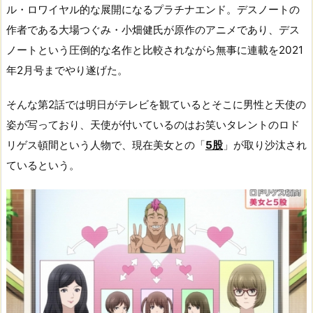
ル・ロワイヤル的な展開になるプラチナエンド。デスノートの
作者である大場つぐみ・小畑健氏が原作のアニメであり、デス
ノートという圧倒的な名作と比較されながら無事に連載を2021
年2月号までやり遂げた。
そんな第2話では明日がテレビを観ているとそこに男性と天使の
姿が写っており、天使が付いているのはお笑いタレントのロド
リゲス頓間という人物で、現在美女との「
5股
」が取り沙汰され
ているという。