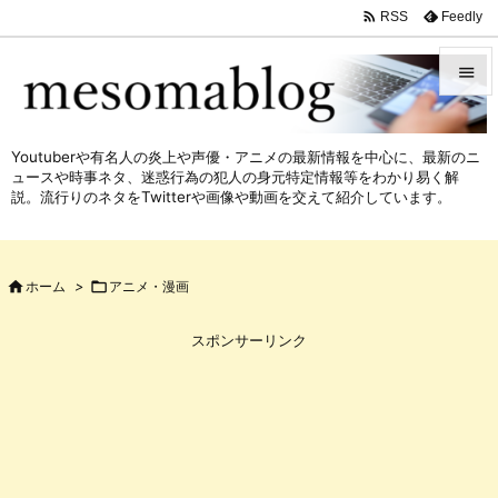

Feedly
RSS


メニュ
Youtuberや有名人の炎上や声優・アニメの最新情報を中心に、最新のニ

ュースや時事ネタ、迷惑行為の犯人の身元特定情報等をわかり易く解
サイド
説。流行りのネタをTwitterや画像や動画を交えて紹介しています。

前へ


ホーム
>

アニメ・漫画
次へ

スポンサーリンク
検索