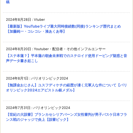
稿
2024年8月28日
:
Vtuber
【最新版】YouTubeライブ最大同時接続数(同接)ランキング歴代まとめ
【加藤純一・コレコレ・湊あくあ等】
2024年8月20日
:
Youtuber・配信者・その他インフルエンサー
【ステ本蓮？】平本蓮の朝倉未来戦でのステロイド使用ドーピング疑惑と音
声データ書き起こし
2024年8月1日
:
パリオリンピック2024
【無課金おじさん】ユスフディケチの経歴が凄く元軍人な件について【パリ
オリンピック2024エアピストル銀メダル】
2024年7月31日
:
パリオリンピック2024
【世紀の大誤審】ブランカセシリアバーンズ女性審判が男子バスケ日本フラ
ンス戦のジャッジで炎上【誤審ピック】