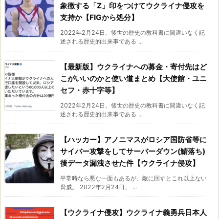
象徴する「Z」印をつけてウクライナ侵攻を
支持か【FIGから処分】
2022年2月24日、後世の歴史の教科書に間違いなく記
述される歴史的出来事である ...
【最新版】ウクライナへの募金・寄付先はど
こがいいのかと使い道まとめ【大使館・ユニ
セフ・赤十字等】
2022年2月24日、後世の歴史の教科書に間違いなく記
述される歴史的出来事である ...
【ハッカー】アノニマスがロシア国防省等に
サイバー攻撃をしてサーバーダウン(鯖落ち)
後データ漏洩させた件【ウクライナ侵攻】
平常時なら悪な一面もあるが、敵に回すとこれ以上ない
脅威。 2022年2月24日、 ...
【ウクライナ侵攻】ウクライナ義勇兵日本人