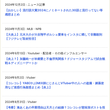
2024年12月2日
:
ニュース記事
【おかしい】流行語大賞2024にノミネートされた30語と流行ってない等
感想まとめ
2024年11月3日
:
MLB・NPB
【大炎上】元木大介が大谷翔平ポルシェ愛車をインスタに晒して非難殺到
【フジテレビ取材拒否】
2024年9月13日
:
Youtuber・配信者・その他インフルエンサー
【炎上？】加藤純一が本郷愛と不倫浮気関係？ドジャースタジアムで試合観
戦＆ディズニーデートか
2024年9月2日
:
Vtuber
【コレコレ】YAB(やぶ)MIX師にじさんじVTuber中の人への盗撮・媚薬使
用など迷惑行為疑惑まとめ【炎上】
2024年8月31日
:
Vtuber
【考察】湊あくあの卒業理由は天月との結婚？コレコレが意味深ポストを投