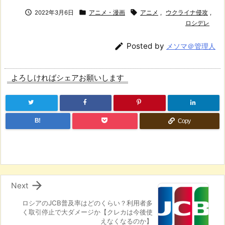



2022年3月6日
アニメ・漫画
アニメ
,
ウクライナ侵攻
,
ロシデレ

Posted by
メソマ＠管理人
よろしければシェアお願いします
B!
Copy

Next
ロシアのJCB普及率はどのくらい？利用者多
く取引停止で大ダメージか【クレカは今後使
えなくなるのか】