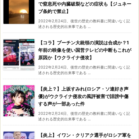
で窒息死や内臓破裂などの症状も【ジュネー
ブ条約で禁止】
2022年2月24日、後世の歴史の教科書に間違いなく記
述される歴史的出来事である ...
【コラ】プーチン大統領の演説は合成か？1
年前の映像を使い国営テレビの中断もこれが
原因か【ウクライナ侵攻】
2022年2月24日、後世の歴史の教科書に間違いなく記
述される歴史的出来事である ...
【炎上？】上坂すみれ(ロシア・ソ連好き声
優)がウクライナ侵攻の風評被害で誹謗中傷
する声が一部あった件
2022年2月24日、後世の歴史の教科書に間違いなく記
述される歴史的出来事である ...
【炎上】イワン・クリアク選手がロシア軍を