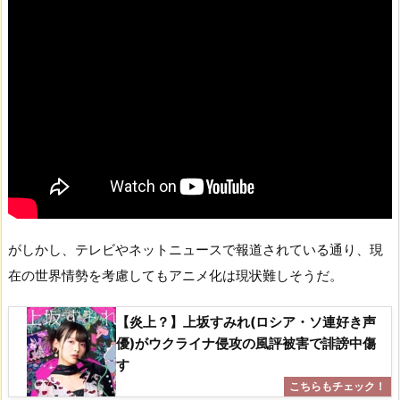
がしかし、テレビやネットニュースで報道されている通り、現
在の世界情勢を考慮してもアニメ化は現状難しそうだ。
【炎上？】上坂すみれ(ロシア・ソ連好き声
優)がウクライナ侵攻の風評被害で誹謗中傷
す