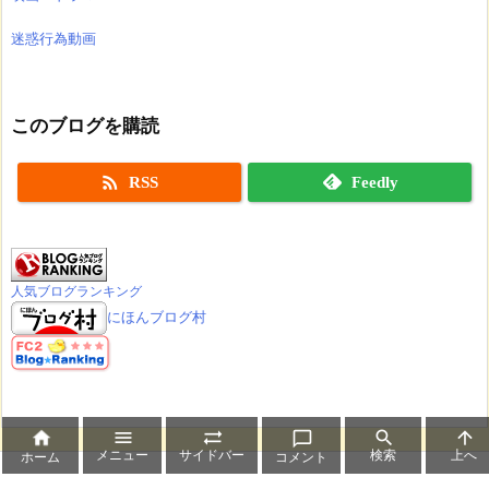
迷惑行為動画
このブログを購読

RSS
Feedly
人気ブログランキング
にほんブログ村






メニュー
サイドバー
検索
上へ
ホーム
コメント