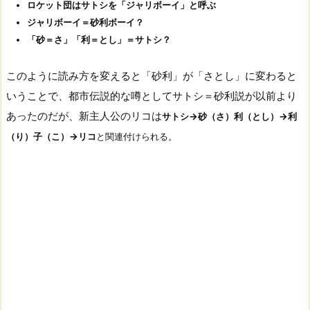
ロケット団はサトシを「ジャリボーイ」と呼ぶ
ジャリボーイ＝砂利ボーイ？
「砂＝さ」「利＝とし」＝サトシ？
このように読み方を変えると「砂利」が「さとし」に変わると
いうことで、都市伝説的な噂としてサトシ＝砂利説が以前より
あったのだが、新主人公のリコは
サトシ→砂（さ）利（とし）→利
（り）子（こ）→リコ
と関連付けられる。