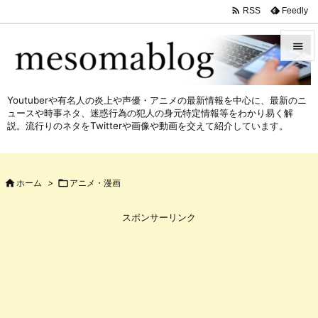

Feedly
RSS


メニュ
Youtuberや有名人の炎上や声優・アニメの最新情報を中心に、最新のニ

ュースや時事ネタ、迷惑行為の犯人の身元特定情報等をわかり易く解
サイド
説。流行りのネタをTwitterや画像や動画を交えて紹介しています。

前へ


ホーム
>

アニメ・漫画
次へ

スポンサーリンク
検索