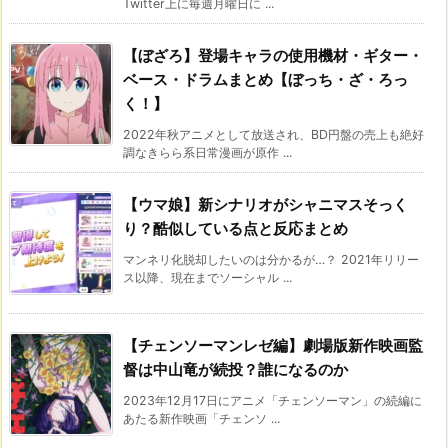
Twitter上に毎週月曜日に ...
【ぼざろ】登場キャラの使用機材・ギター・
ベース・ドラムまとめ【ぼっち・ざ・ろっ
く！】
2022年秋アニメとして放送され、BD円盤の売上も絶好
調なきらら系日常漫画が原作 ...
【ウマ娘】新シナリオがシャニマスそっく
り？酷似している点と反応まとめ
マンネリ化脱却したいのは分かるが…？ 2021年リリー
ス以降、現在までソーシャル ...
【チェンソーマンレゼ編】劇場版新作映画監
督は中山竜が続投？誰になるのか
2023年12月17日にアニメ「チェンソーマン」の続編に
あたる新作映画「チェンソ ...