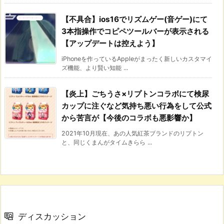
【不具合】ios16でリズムゲー(音ゲー)にて
3本指操作でコピペツールバーが表示される
【アップデートは控えよう】
iPhoneを作っているAppleがまったく新しいカスタマイ
ズ機能、より賢い知能 ...
【炎上】ごちうさ×リプトンコラボにて検尿
カップに注ぐなど気持ち悪い行為をして公式
から苦言が【今後のコラボも悪影響か】
2021年10月現在、あの人気紅茶ブランドのリプトン
と、同じくまんがタイムきらら ...
ディスカッション