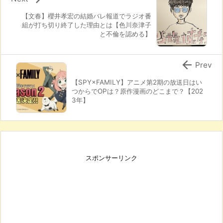
【文春】櫻井孝宏の結婚バレ報道でラジオ番
組が打ち切り終了した理由とは【色川奈津子
と不倫を認める】

Prev
【SPY×FAMILY】アニメ第2期の放送日はい
つからでOPは？原作漫画のどこまで？【202
3年】
スポンサーリンク