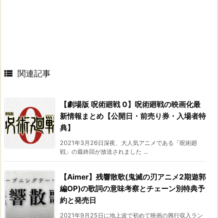

関連記事
【劇場版 呪術廻戦 0】呪術廻戦の映画化最
新情報まとめ【公開日・前売り券・入場者特
典】
2021年3月26日深夜、大人気アニメである「呪術廻
戦」の最終回が放送されました ...
【Aimer】残響散歌(鬼滅の刃アニメ2期遊郭
編OP)の歌詞の意味考察とチェーン別特典予
約と発売日
2021年9月25日に地上波で初めて映画の興行収入ラン