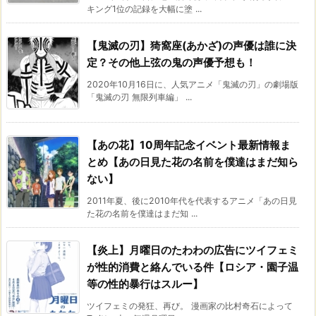
キング1位の記録を大幅に塗 ...
【鬼滅の刃】猗窩座(あかざ)の声優は誰に決
定？その他上弦の鬼の声優予想も！
2020年10月16日に、人気アニメ「鬼滅の刃」の劇場版
「鬼滅の刃 無限列車編」 ...
【あの花】10周年記念イベント最新情報ま
とめ【あの日見た花の名前を僕達はまだ知ら
ない】
2011年夏、後に2010年代を代表するアニメ「あの日見
た花の名前を僕達はまだ知 ...
【炎上】月曜日のたわわの広告にツイフェミ
が性的消費と絡んでいる件【ロシア・園子温
等の性的暴行はスルー】
ツイフェミの発狂、再び。 漫画家の比村奇石によって