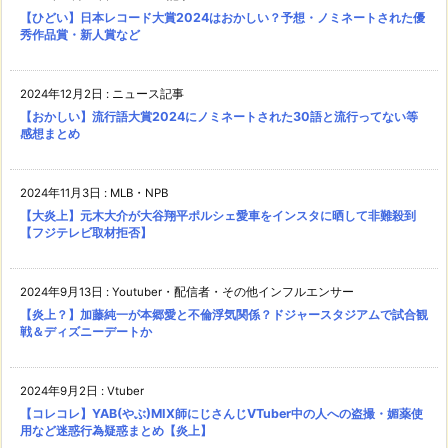
【ひどい】日本レコード大賞2024はおかしい？予想・ノミネートされた優
秀作品賞・新人賞など
2024年12月2日
:
ニュース記事
【おかしい】流行語大賞2024にノミネートされた30語と流行ってない等
感想まとめ
2024年11月3日
:
MLB・NPB
【大炎上】元木大介が大谷翔平ポルシェ愛車をインスタに晒して非難殺到
【フジテレビ取材拒否】
2024年9月13日
:
Youtuber・配信者・その他インフルエンサー
【炎上？】加藤純一が本郷愛と不倫浮気関係？ドジャースタジアムで試合観
戦＆ディズニーデートか
2024年9月2日
:
Vtuber
【コレコレ】YAB(やぶ)MIX師にじさんじVTuber中の人への盗撮・媚薬使
用など迷惑行為疑惑まとめ【炎上】