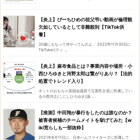
【炎上】ぴーちひめの祖父弔い動画が倫理観
欠如しているとして非難殺到【TikTok供
養】
30歳にもなって何やってんのよ。 2022年11月30日に
TikToker(ティ ...
【炎上】麻布食品とは？事業内容や場所・小
西ひろゆきと河野太郎は繋がりあり？【法的
処置でトレンド入り】
ネットのおもちゃ系国会議員で立憲民主党に所属してい
る小西洋之(こにしひろゆき)議 ...
【推測】中田翔が暴行をしたのは誰なのか？
被害者候補のチームメイトを挙げてみた【w
iki荒らしも一部抜粋】
2021年8月11日に、日本ハムファイターズに所属して