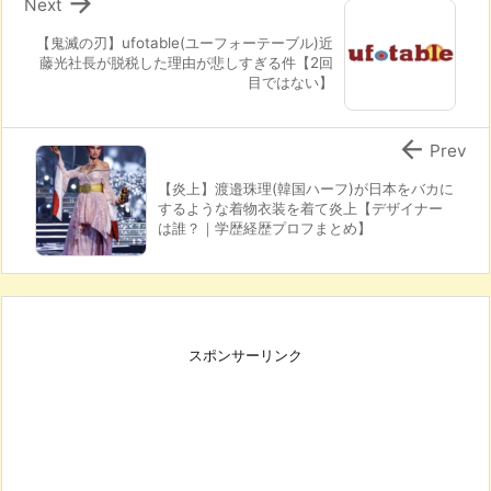

Next
【鬼滅の刃】ufotable(ユーフォーテーブル)近
藤光社長が脱税した理由が悲しすぎる件【2回
目ではない】

Prev
【炎上】渡邉珠理(韓国ハーフ)が日本をバカに
するような着物衣装を着て炎上【デザイナー
は誰？｜学歴経歴プロフまとめ】
スポンサーリンク