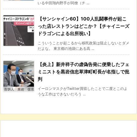
いる中田翔内野手が同僚（チ ...
【サンシャイン60】100人乱闘事件が起こ
った店レストランはどこか？【チャイニーズ
ドラゴンによる出所祝い】
こういうことが起こるから移民政策は阻止しないとダメ
だよな。 東京都の池袋にある高 ...
【炎上】新井祥子の虚偽告発に便乗したフェ
ミニストを黒岩信忠草津町町長が名指しで批
判
イーロンマスクがTwitter買収したことで二度とこのよ
うな工作はできないだろう ...