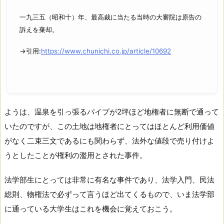
一九三五（昭和十）年、最高裁に当たる当時の大審院は原告の
訴えを棄却。
→引用:
https://www.chunichi.co.jp/article/10692
ようは、温泉を引っ張るパイプが2坪ほど地権者に無断で通って
いたのですが、この土地は地権者にとってはほとんど利用価値
がなく二束三文であるにも関わらず、法外な値段で売り付けよ
うとしたことが権利の濫用とされた事件。
法学部生にとっては非常に有名な事件であり、法学入門、民法
総則、物権法で必ずって言うほど出てくるもので、いま法学部
に通っている大学生はこれを機会に覚えておこう。