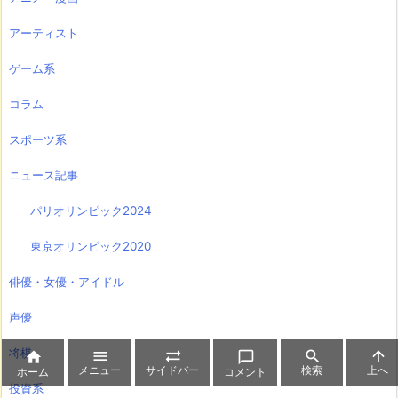
アーティスト
ゲーム系
コラム
スポーツ系
ニュース記事
パリオリンピック2024
東京オリンピック2020
俳優・女優・アイドル
声優
将棋






メニュー
サイドバー
検索
上へ
ホーム
コメント
投資系