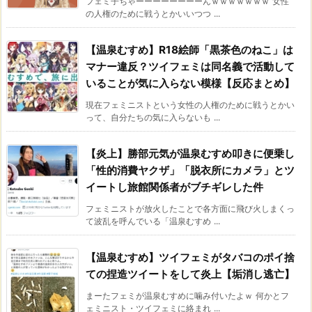
フェミ子ちゃーーーーーーーーんｗｗｗｗｗｗｗ 女性
の人権のために戦うとかいいつつ ...
【温泉むすめ】R18絵師「黒茶色のねこ」は
マナー違反？ツイフェミは同名義で活動して
いることが気に入らない模様【反応まとめ】
現在フェミニストという女性の人権のために戦うとかい
って、自分たちの気に入らないも ...
【炎上】勝部元気が温泉むすめ叩きに便乗し
「性的消費ヤクザ」「脱衣所にカメラ」とツ
イートし旅館関係者がブチギレした件
フェミニストが放火したことで各方面に飛び火しまくっ
て波乱を呼んでいる「温泉むすめ ...
【温泉むすめ】ツイフェミがタバコのポイ捨
ての捏造ツイートをして炎上【垢消し逃亡】
まーたフェミが温泉むすめに噛み付いたよｗ 何かとフ
ェミニスト・ツイフェミに絡まれ ...