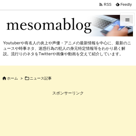

Feedly
RSS


メニュ
Youtuberや有名人の炎上や声優・アニメの最新情報を中心に、最新のニ

ュースや時事ネタ、迷惑行為の犯人の身元特定情報等をわかり易く解
サイド
説。流行りのネタをTwitterや画像や動画を交えて紹介しています。

前へ


ホーム
>

ニュース記事
次へ

スポンサーリンク
検索