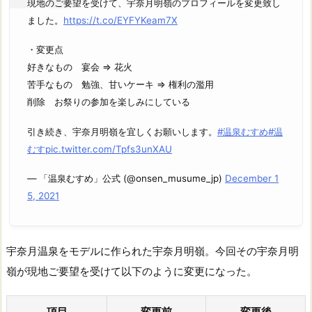
現地のご要望を受けて、宇奈月明嶺のプロフィールを変更致し
ました。
https://t.co/EYFYKeam7X
・変更点
好きなもの 宴会 ⇒ 花火
苦手なもの 勉強、甘いケーキ ⇒ 権利の濫用
削除 お祭りの参加を楽しみにしている
引き続き、宇奈月明嶺を宜しくお願いします。
#温泉むすめ
#温
むす
pic.twitter.com/Tpfs3unXAU
— 「温泉むすめ」公式 (@onsen_musume_jp)
December 1
5, 2021
宇奈月温泉をモデルに作られた宇奈月明嶺。今回その宇奈月明
嶺が現地ご要望を受けて以下のように変更になった。
項目
変更前
変更後