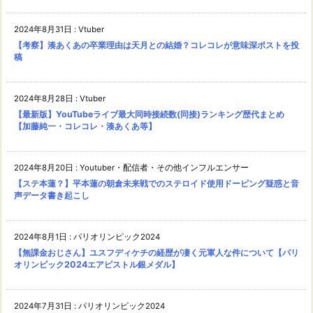
2024年8月31日
:
Vtuber
【考察】湊あくあの卒業理由は天月との結婚？コレコレが意味深ポストを投
稿
2024年8月28日
:
Vtuber
【最新版】YouTubeライブ最大同時接続数(同接)ランキング歴代まとめ
【加藤純一・コレコレ・湊あくあ等】
2024年8月20日
:
Youtuber・配信者・その他インフルエンサー
【ステ本蓮？】平本蓮の朝倉未来戦でのステロイド使用ドーピング疑惑と音
声データ書き起こし
2024年8月1日
:
パリオリンピック2024
【無課金おじさん】ユスフディケチの経歴が凄く元軍人な件について【パリ
オリンピック2024エアピストル銀メダル】
2024年7月31日
:
パリオリンピック2024