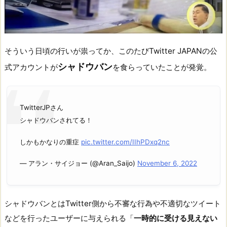
そういう日頃の行いが祟ってか、このたびTwitter JAPANの公
シャドウバン
式アカウントが
を食らっていたことが発覚。
TwitterJPさん
シャドウバンされてる！
しかもかなりの重症
pic.twitter.com/IIhPDxq2nc
— アラン・サイジョー (@Aran_Saijo)
November 6, 2022
シャドウバンとはTwitter側から不審な行為や不適切なツイート
などを行ったユーザーに与えられる「
一時的に受ける見えない