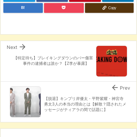
B!
Copy

Next
【特定待ち】ブレイキングダウンのバー傷害
事件の逮捕者は誰か？【Z李が暴露】

Prev
【脱退】キンプリ岸優太・平野紫耀・神宮寺
勇太3人の本当の理由とは【解散？隠されたメ
ッセージがティアラの間で話題に】