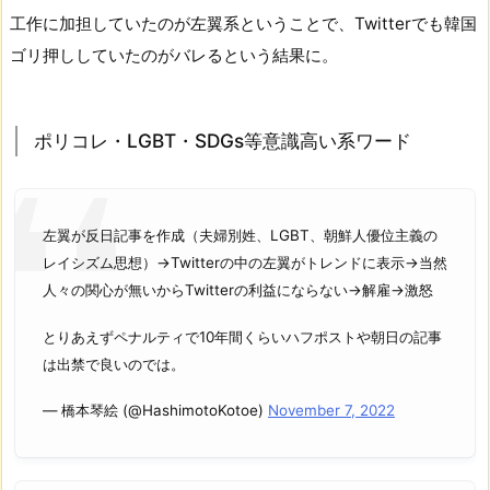
工作に加担していたのが左翼系ということで、Twitterでも韓国
ゴリ押ししていたのがバレるという結果に。
ポリコレ・LGBT・SDGs等意識高い系ワード
左翼が反日記事を作成（夫婦別姓、LGBT、朝鮮人優位主義の
レイシズム思想）→Twitterの中の左翼がトレンドに表示→当然
人々の関心が無いからTwitterの利益にならない→解雇→激怒
とりあえずペナルティで10年間くらいハフポストや朝日の記事
は出禁で良いのでは。
— 橋本琴絵 (@HashimotoKotoe)
November 7, 2022