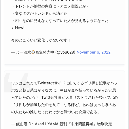
・トレンドが納得の内容に（アニメ実況とか）
・変なタグがトレンドから消えた
・相互なのに見えなくなっていた人が見えるようになった
←New!
今のところいい変化しかないです！
— よー清水
画集発売中 (@you629)
November 6, 2022
ワシはこれまでTwitterのサイドに出てくるゴリ押し記事がハフ
ポなど朝日系ばかりなのは、朝日が金を払っているからだと思
っていたのだが、Twitter社員が大量リストラされた後ハフポの
ゴリ押しが消滅したのを見て、なるほど、あれはあっち系のあ
の人たちの推しだったわけかと気づいた次第である。
— 飯山陽 Dr. Akari IIYAMA 新刊『中東問題再考』増刷決定