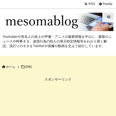

Feedly
RSS


メニュ
Youtuberや有名人の炎上や声優・アニメの最新情報を中心に、最新のニ

ュースや時事ネタ、迷惑行為の犯人の身元特定情報等をわかり易く解
サイド
説。流行りのネタをTwitterや画像や動画を交えて紹介しています。

前へ


ホーム
>

SNS
次へ

スポンサーリンク
検索