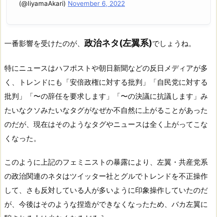
(@IiyamaAkari)
November 6, 2022
政治ネタ(左翼系)
一番影響を受けたのが、
でしょうね。
特にニュースはハフポストや朝日新聞などの反日メディアが多
く、トレンドにも「安倍政権に対する批判」「自民党に対する
批判」「〜の辞任を要求します」「〜の決議に抗議します」み
たいなクソみたいなタグがなぜか不自然に上がることがあった
のだが、現在はそのようなタグやニュースは全く上がってこな
くなった。
このように上記のフェミニストの暴露により、左翼・共産党系
の政治関連のネタはツイッター社とグルでトレンドを不正操作
して、さも反対している人が多いように印象操作していたのだ
が、今後はそのような捏造ができなくなったため、バカ左翼に