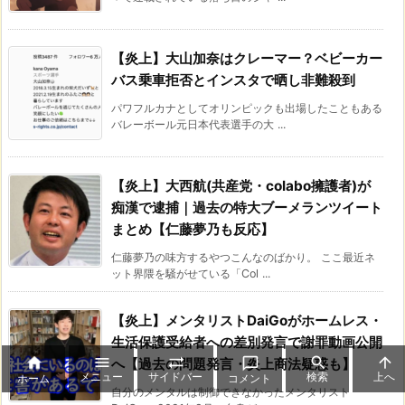
【炎上】大山加奈はクレーマー？ベビーカー
バス乗車拒否とインスタで晒し非難殺到
パワフルカナとしてオリンピックも出場したこともある
バレーボール元日本代表選手の大 ...
【炎上】大西航(共産党・colabo擁護者)が
痴漢で逮捕｜過去の特大ブーメランツイート
まとめ【仁藤夢乃も反応】
仁藤夢乃の味方するやつこんなのばかり。 ここ最近ネ
ット界隈を騒がせている「Col ...
【炎上】メンタリストDaiGoがホームレス・
生活保護受給者への差別発言で謝罪動画公開






へ【過去の問題発言・炎上商法疑惑も】
メニュー
サイドバー
検索
上へ
ホーム
コメント
自分のメンタルは制御できなかったメンタリスト