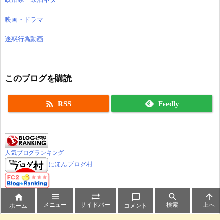
映画・ドラマ
迷惑行為動画
このブログを購読

RSS
Feedly
人気ブログランキング
にほんブログ村






メニュー
サイドバー
検索
上へ
ホーム
コメント