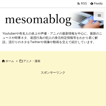

Feedly
RSS


メニュ
Youtuberや有名人の炎上や声優・アニメの最新情報を中心に、最新のニ

ュースや時事ネタ、迷惑行為の犯人の身元特定情報等をわかり易く解
サイド
説。流行りのネタをTwitterや画像や動画を交えて紹介しています。

前へ


ホーム
>

アニメ・漫画
次へ

スポンサーリンク
検索