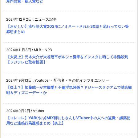
秀作品賞・新人賞など
2024年12月2日
:
ニュース記事
【おかしい】流行語大賞2024にノミネートされた30語と流行ってない等
感想まとめ
2024年11月3日
:
MLB・NPB
【大炎上】元木大介が大谷翔平ポルシェ愛車をインスタに晒して非難殺到
【フジテレビ取材拒否】
2024年9月13日
:
Youtuber・配信者・その他インフルエンサー
【炎上？】加藤純一が本郷愛と不倫浮気関係？ドジャースタジアムで試合観
戦＆ディズニーデートか
2024年9月2日
:
Vtuber
【コレコレ】YAB(やぶ)MIX師にじさんじVTuber中の人への盗撮・媚薬使
用など迷惑行為疑惑まとめ【炎上】