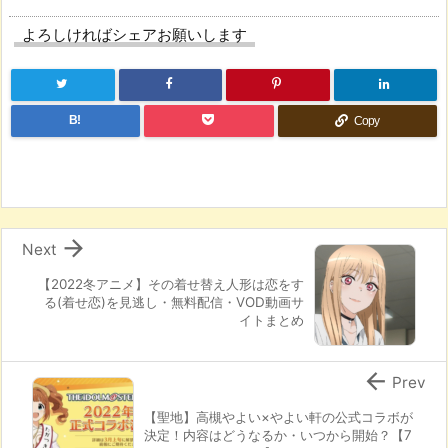
よろしければシェアお願いします
B!
Copy

Next
【2022冬アニメ】その着せ替え人形は恋をす
る(着せ恋)を見逃し・無料配信・VOD動画サ
イトまとめ

Prev
【聖地】高槻やよい×やよい軒の公式コラボが
決定！内容はどうなるか・いつから開始？【7