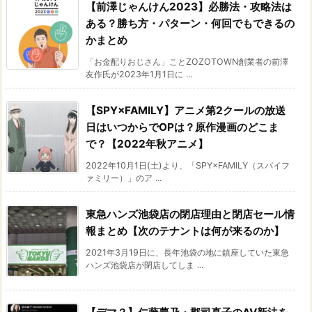
【前澤じゃんけん2023】必勝法・攻略法は
ある？勝ち方・パターン・何回でもできるの
かまとめ
「お金配りおじさん」ことZOZOTOWN創業者の前澤
友作氏が2023年1月1日に ...
【SPY×FAMILY】アニメ第2クールの放送
日はいつからでOPは？原作漫画のどこま
で？【2022年秋アニメ】
2022年10月1日(土)より、「SPY×FAMILY（スパイフ
ァミリー）」のア ...
東急ハンズ池袋店の閉店理由と閉店セール情
報まとめ【次のテナントは何が来るのか】
2021年3月19日に、長年池袋の地に鎮座していた東急
ハンズ池袋店が閉店してしま ...