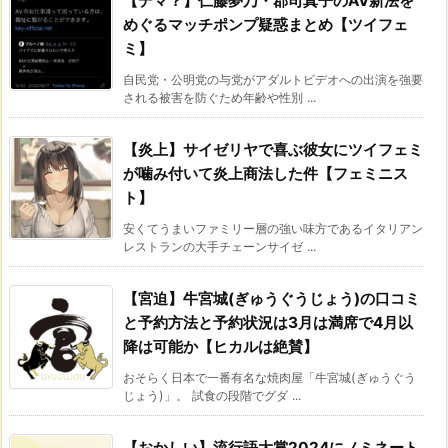
【デマ？】仁藤夢乃・郡司真子のAV新法を
めぐるマッチポンプ疑惑まとめ【ツイフェ
ミ】
自民党・公明党の与党がアダルトビデオへの出演を強要
される被害を防ぐため年齢や性別 ...
【炎上】サイゼリヤで喜ぶ彼女にツイフェミ
が噛み付いて炎上商法した件【フェミニス
ト】
安くてうまいファミリー層の強い味方であるイタリアン
レストランの大手チェーンサイゼ ...
【宮迫】牛宮城(ぎゅうぐうじょう)の口コミ
と予約方法と予約状況は3月は満席で4月以
降は可能か【ヒカルは絶賛】
おそらく日本で一番有名な焼肉屋「牛宮城(ぎゅうぐう
じょう)」。 試食の段階でグダ ...
【おかしい】流行語大賞2024にノミネート