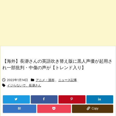
【海外】長瀞さんの英語吹き替え版に黒人声優が起用さ
れ一部批判・中傷の声が【トレンド入り】


2022年1月14日
アニメ・漫画
,
ニュース記事

イジらないで、長瀞さん
B!
Copy