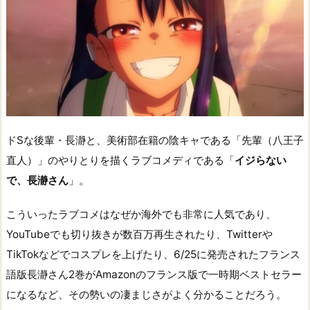
ドSな後輩・長瀞と、美術部在籍の陰キャである「先輩（八王子
直人）」のやりとりを描くラブコメディである「
イジらない
で、長瀞さん
」。
こういったラブコメはなぜか海外でも非常に人気であり、
YouTubeでも切り抜きが数百万再生されたり、Twitterや
TikTokなどでコスプレを上げたり、6/25に発売されたフランス
語版長瀞さん2巻がAmazonのフランス版で一時期ベストセラー
になるなど、その勢いの凄まじさがよく分かることだろう。