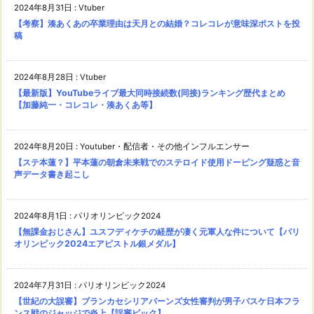
2024年8月31日
:
Vtuber
【考察】湊あくあの卒業理由は天月との結婚？コレコレが意味深ポストを投
稿
2024年8月28日
:
Vtuber
【最新版】YouTubeライブ最大同時接続数(同接)ランキング歴代まとめ
【加藤純一・コレコレ・湊あくあ等】
2024年8月20日
:
Youtuber・配信者・その他インフルエンサー
【ステ本蓮？】平本蓮の朝倉未来戦でのステロイド使用ドーピング疑惑と音
声データ書き起こし
2024年8月1日
:
パリオリンピック2024
【無課金おじさん】ユスフディケチの経歴が凄く元軍人な件について【パリ
オリンピック2024エアピストル銀メダル】
2024年7月31日
:
パリオリンピック2024
【世紀の大誤審】ブランカセシリアバーンズ女性審判が男子バスケ日本フラ
ンス戦のジャッジで炎上【誤審ピック】