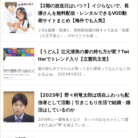
【2期の放送日はいつ？】イジらないで、長
瀞さんを無料配信・レンタルできるVOD動
画サイトまとめ【海外でも人気】
ドSな後輩・長瀞と、美術部在籍の陰キャである「先輩
（八王子直人）」のやりとりを描 ...
【うどん】辻元清美の箸の持ち方が変？Twi
tterでトレンド入り【立憲民主党】
箸の持ち方でその人が育ってきた環境ってなんとなく分
かるよね。 2023年1月22 ...
【2023年】野々村竜太郎は現在ふわっち配
信者として活動｜引きこもり生活で結婚・婚
活はしているのか
2014年に一躍有名となり、ネットのおもちゃとして愛
されたあの"男”を覚えている ...