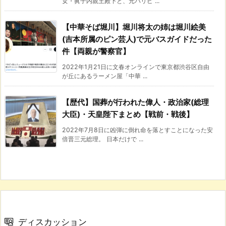
女・眞子内親王殿下と、元パリピ ...
【中華そば堀川】堀川将太の姉は堀川絵美
(吉本所属のピン芸人)で元バスガイドだった
件【両親が警察官】
2022年1月21日に文春オンラインで東京都渋谷区自由
が丘にあるラーメン屋「中華 ...
【歴代】国葬が行われた偉人・政治家(総理
大臣)・天皇陛下まとめ【戦前・戦後】
2022年7月8日に凶弾に倒れ命を落とすことになった安
倍晋三元総理。 日本だけで ...
ディスカッション