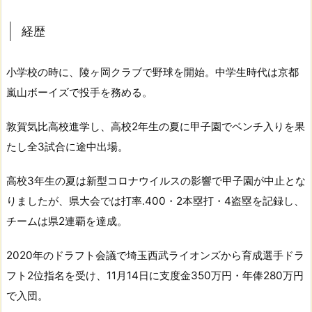
経歴
小学校の時に、陵ヶ岡クラブで野球を開始。中学生時代は京都
嵐山ボーイズで投手を務める。
敦賀気比高校進学し、高校2年生の夏に甲子園でベンチ入りを果
たし全3試合に途中出場。
高校3年生の夏は新型コロナウイルスの影響で甲子園が中止とな
りましたが、県大会では打率.400・2本塁打・4盗塁を記録し、
チームは県2連覇を達成。
2020年のドラフト会議で埼玉西武ライオンズから育成選手ドラ
フト2位指名を受け、11月14日に支度金350万円・年俸280万円
で入団。