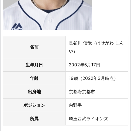
長谷川 信哉（はせがわ しん
名前
や）
生年月日
2002年5月17日
年齢
19歳（2022年3月時点）
出身地
京都府京都市
ポジション
内野手
所属
埼玉西武ライオンズ