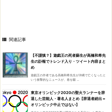

関連記事
【不謹慎？】遊戯王の死者蘇生が高橋和希先
生の訃報でトレンド入り・ツイート内容まと
め
遊戯王の作者である高橋和希先生が沖縄で亡くなったと
いう衝撃的なニュースが、巷を騒 ...
東京オリンピック2020の聖火ランナーを辞
退した芸能人・著名人まとめ【辞退者続出＝
オリンピック中止ではない】