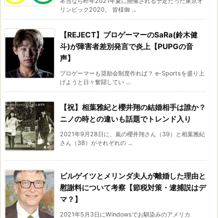
本当なら昨年2021年夏に開催される予定だった東京オ
リンピック2020。 皆様御 ...
【REJECT】プロゲーマーのSaRa(鈴木健
斗)が障害者差別発言で炎上【PUPGの音
声】
プロゲーマーも奨励会制度作れば？ e-Sportsを盛り上
げようと日々奮闘してい ...
【祝】相葉雅紀と櫻井翔の結婚相手は誰か？
ニノの時との違いも話題でトレンド入り
2021年9月28日に、嵐の櫻井翔さん（39）と相葉雅紀
さん（38）がそれぞれの ...
ビルゲイツとメリンダ夫人が離婚した理由と
慰謝料について考察【節税対策・逮捕説はデ
マ？】
2021年5月3日にWindowsでお馴染みのアメリカ