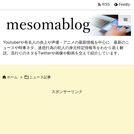

Feedly
RSS


メニュ
Youtuberや有名人の炎上や声優・アニメの最新情報を中心に、最新のニ

ュースや時事ネタ、迷惑行為の犯人の身元特定情報等をわかり易く解
サイド
説。流行りのネタをTwitterや画像や動画を交えて紹介しています。

前へ


ホーム
>

ニュース記事
次へ

スポンサーリンク
検索