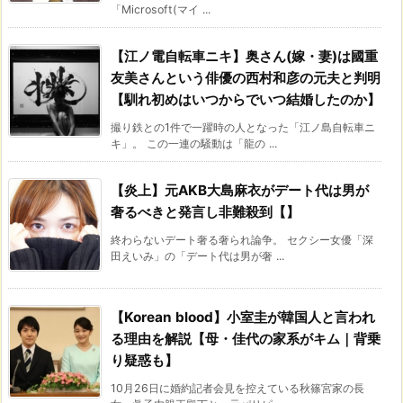
「Microsoft(マイ ...
【江ノ電自転車ニキ】奥さん(嫁・妻)は國重
友美さんという俳優の西村和彦の元夫と判明
【馴れ初めはいつからでいつ結婚したのか】
撮り鉄との1件で一躍時の人となった「江ノ島自転車ニ
キ」。 この一連の騒動は「龍の ...
【炎上】元AKB大島麻衣がデート代は男が
奢るべきと発言し非難殺到【】
終わらないデート奢る奢られ論争。 セクシー女優「深
田えいみ」の「デート代は男が奢 ...
【Korean blood】小室圭が韓国人と言われ
る理由を解説【母・佳代の家系がキム｜背乗
り疑惑も】
10月26日に婚約記者会見を控えている秋篠宮家の長