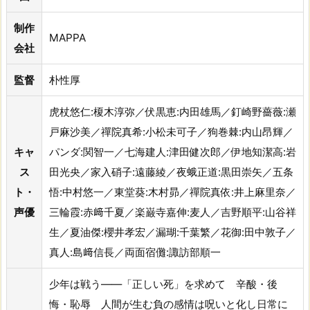
制作
MAPPA
会社
監督
朴性厚
虎杖悠仁:榎木淳弥／伏黒恵:内田雄馬／釘崎野薔薇:瀬
戸麻沙美／禪院真希:小松未可子／狗巻棘:内山昂輝／
キャ
パンダ:関智一／七海建人:津田健次郎／伊地知潔高:岩
ス
田光央／家入硝子:遠藤綾／夜蛾正道:黒田崇矢／五条
ト・
悟:中村悠一／東堂葵:木村昴／禪院真依:井上麻里奈／
声優
三輪霞:赤﨑千夏／楽巌寺嘉伸:麦人／吉野順平:山谷祥
生／夏油傑:櫻井孝宏／漏瑚:千葉繁／花御:田中敦子／
真人:島﨑信長／両面宿儺:諏訪部順一
少年は戦う――「正しい死」を求めて 辛酸・後
悔・恥辱 人間が生む負の感情は呪いと化し日常に