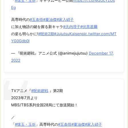
「
#懐玉・玉折
」キャラムービー公開
https://t.co/MzUcYZUs
Eg
高専時代の
#五条悟
#夏油傑
#家入硝子
に加え物語の鍵を握る新キャラ
#天内理子
#伏黒甚爾
の姿も明らかに!
#呪術2期
#JujutsuKaisen
pic.twitter.com/MT
YG0Gdb0l
— 『呪術廻戦』アニメ公式 (@animejujutsu)
December 17,
2022
TVアニメ『
#呪術廻戦
』第2期
2023年7月より
MBS/TBS系列全国28局にて放送開始！
／
「
#懐玉・玉折
」高専時代の
#五条悟
#夏油傑
#家入硝子