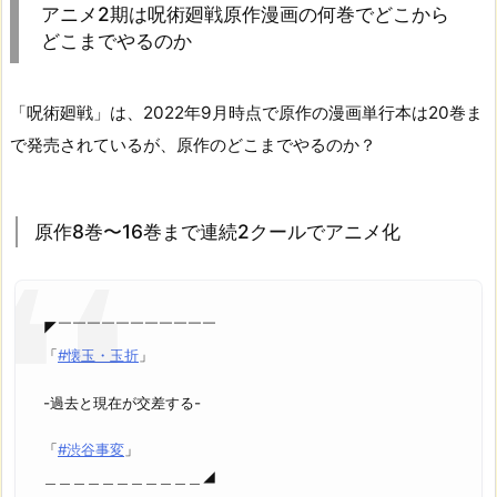
アニメ2期は呪術廻戦原作漫画の何巻でどこから
どこまでやるのか
「呪術廻戦」は、2022年9月時点で原作の漫画単行本は20巻ま
で発売されているが、原作のどこまでやるのか？
原作8巻〜16巻まで連続2クールでアニメ化
◤￣￣￣￣￣￣￣￣￣￣￣
「
#懐玉・玉折
」
-過去と現在が交差する-
「
#渋谷事変
」
＿＿＿＿＿＿＿＿＿＿＿◢