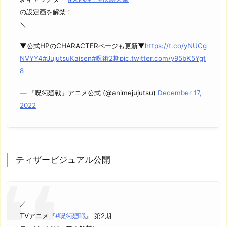
の設定画を解禁！
＼
▼公式HPのCHARACTERページも更新▼
https://t.co/yNUCg
NVYY4
#JujutsuKaisen
#呪術2期
pic.twitter.com/y95bK5Ygt
8
— 『呪術廻戦』アニメ公式 (@animejujutsu)
December 17,
2022
ティザービジュアル公開
／
TVアニメ『
#呪術廻戦
』 第2期