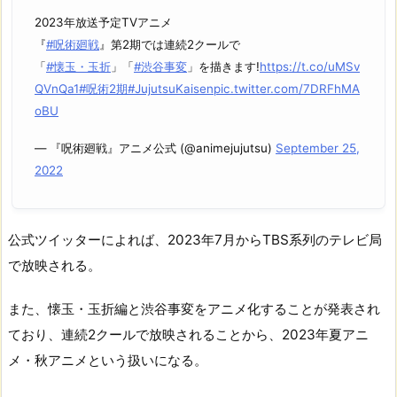
2023年放送予定TVアニメ
『
#呪術廻戦
』第2期では連続2クールで
「
#懐玉・玉折
」「
#渋谷事変
」を描きます!
https://t.co/uMSv
QVnQa1
#呪術2期
#JujutsuKaisen
pic.twitter.com/7DRFhMA
oBU
— 『呪術廻戦』アニメ公式 (@animejujutsu)
September 25,
2022
公式ツイッターによれば、2023年7月からTBS系列のテレビ局
で放映される。
また、懐玉・玉折編と渋谷事変をアニメ化することが発表され
ており、連続2クールで放映されることから、2023年夏アニ
メ・秋アニメという扱いになる。