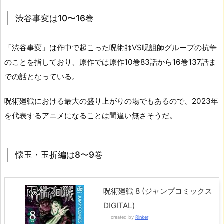
渋谷事変は10〜16巻
「渋谷事変」は作中で起こった呪術師VS呪詛師グループの抗争
のことを指しており、原作では原作10巻83話から16巻137話ま
での話となっている。
呪術廻戦における最大の盛り上がりの場でもあるので、2023年
を代表するアニメになることは間違い無さそうだ。
懐玉・玉折編は8〜9巻
呪術廻戦 8 (ジャンプコミックス
DIGITAL)
created by
Rinker