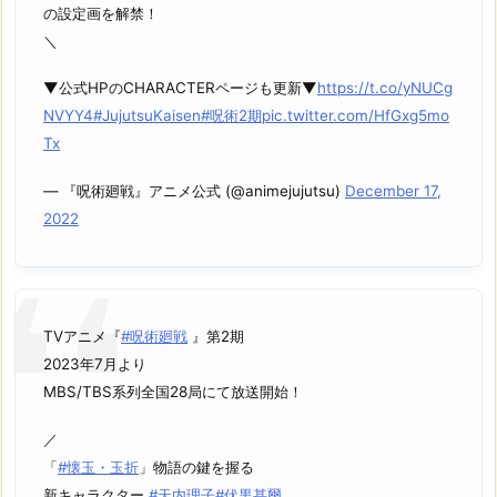
の設定画を解禁！
＼
▼公式HPのCHARACTERページも更新▼
https://t.co/yNUCg
NVYY4
#JujutsuKaisen
#呪術2期
pic.twitter.com/HfGxg5mo
Tx
— 『呪術廻戦』アニメ公式 (@animejujutsu)
December 17,
2022
TVアニメ『
#呪術廻戦
』第2期
2023年7月より
MBS/TBS系列全国28局にて放送開始！
／
「
#懐玉・玉折
」物語の鍵を握る
新キャラクター
#天内理子
#伏黒甚爾