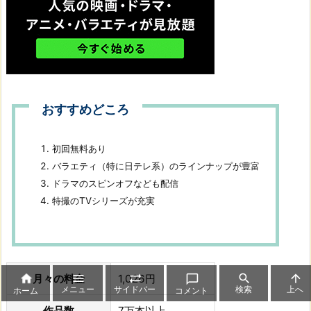
おすすめどころ
初回無料あり
バラエティ（特に日テレ系）のラインナップが豊富
ドラマのスピンオフなども配信
特撮のTVシリーズが充実




月々の料金
1,026円


メニュー
サイドバー
検索
上へ
ホーム
コメント
作品数
7万本以上