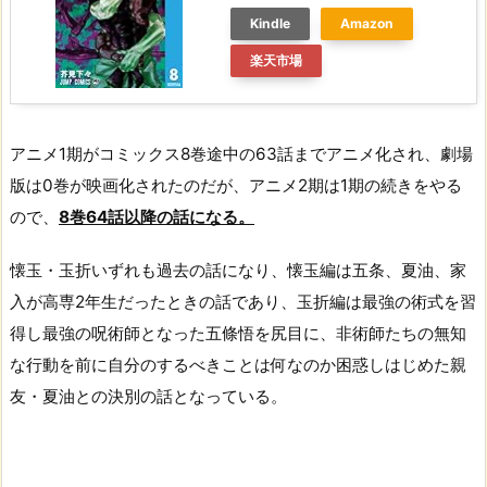
Kindle
Amazon
楽天市場
アニメ1期がコミックス8巻途中の63話までアニメ化され、劇場
版は0巻が映画化されたのだが、アニメ2期は1期の続きをやる
ので、
8巻64話以降の話になる。
懐玉・玉折いずれも過去の話になり、懐玉編は五条、夏油、家
入が高専2年生だったときの話であり、
玉折編は最強の術式を習
得し最強の呪術師となった五條悟を尻目に、非術師たちの無知
な行動を前に自分のするべきことは何なのか困惑しはじめた親
友・夏油との決別の話となっている。