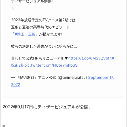
ティザービジュアル解禁!
＼
2023年放送予定のTVアニメ第2期では
五条と夏油の高専時代のエピソード
「
#懐玉・玉折
」が描かれます!
彼らの決別した過去がついに明らかに…
合わせて公式HPもリニューアル▼
https://t.co/uMSvQV6fit
#
呪術2期
pic.twitter.com/HU5rYmhbSS
— 『呪術廻戦』アニメ公式 (@animejujutsu)
September 17,
2022
2022年9月17日にティザービジュアルが公開。