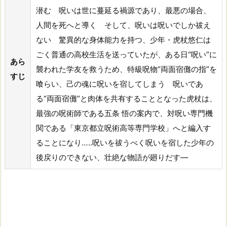
潜む 呪いは世に蔓延る禍源であり、最悪の場合、
人間を死へと導く そして、呪いは呪いでしか祓え
ない 驚異的な身体能力を持つ、少年・虎杖悠仁は
ごく普通の高校生活を送っていたが、ある日“呪い”に
あら
襲われた学友を救うため、特級呪物“両面宿儺の指”を
すじ
喰らい、己の魂に呪いを宿してしまう 呪いであ
る“両面宿儺”と肉体を共有することとなった虎杖は、
最強の呪術師である五条 悟の案内で、対呪い専門機
関である「東京都立呪術高等専門学校」へと編入す
ることになり…..呪いを祓うべく呪いを宿した少年の
後戻りのできない、壮絶な物語が廻りだす―