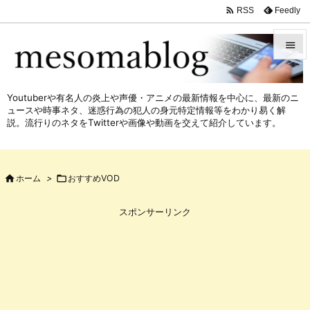

Feedly
RSS


メニュ
Youtuberや有名人の炎上や声優・アニメの最新情報を中心に、最新のニ

ュースや時事ネタ、迷惑行為の犯人の身元特定情報等をわかり易く解
サイド
説。流行りのネタをTwitterや画像や動画を交えて紹介しています。

前へ


ホーム
>

おすすめVOD
次へ

スポンサーリンク
検索