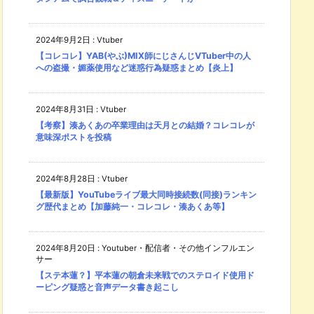
2024年9月2日
:
Vtuber
【コレコレ】YAB(やぶ)MIX師にじさんじVTuber中の人
への盗撮・媚薬使用など迷惑行為疑惑まとめ【炎上】
2024年8月31日
:
Vtuber
【考察】湊あくあの卒業理由は天月との結婚？コレコレが
意味深ポストを投稿
2024年8月28日
:
Vtuber
【最新版】YouTubeライブ最大同時接続数(同接)ランキン
グ歴代まとめ【加藤純一・コレコレ・湊あくあ等】
2024年8月20日
:
Youtuber・配信者・その他インフルエン
サー
【ステ本蓮？】平本蓮の朝倉未来戦でのステロイド使用ド
ーピング疑惑と音声データ書き起こし