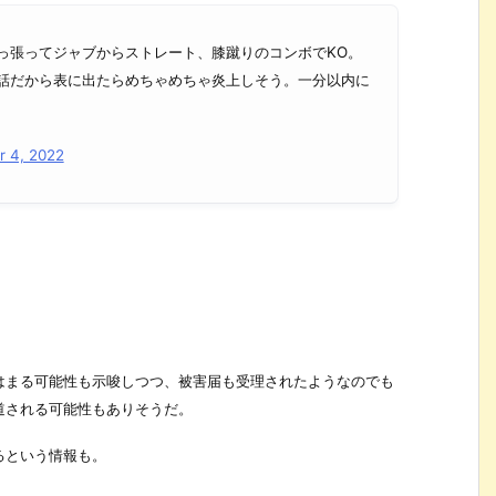
っ張ってジャブからストレート、膝蹴りのコンボでKO。
話だから表に出たらめちゃめちゃ炎上しそう。一分以内に
 4, 2022
はまる可能性も示唆しつつ、被害届も受理されたようなのでも
道される可能性もありそうだ。
るという情報も。