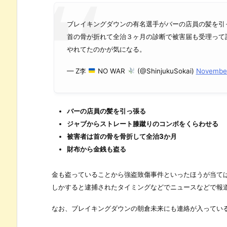
ブレイキングダウンの有名選手がバーの店員の髪を引
首の骨が折れて全治３ヶ月の診断で被害届も受理って
やれてたのかが気になる。
— Z李
NO WAR
(@ShinjukuSokai)
November
バーの店員の髪を引っ張る
ジャブからストレート膝蹴りのコンボをくらわせる
被害者は首の骨を骨折して全治3か月
財布から金銭も盗る
金も盗っていることから強盗致傷事件といったほうが当て
しかすると逮捕されたタイミングなどでニュースなどで報
なお、ブレイキングダウンの朝倉未来にも連絡が入ってい