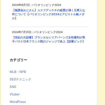
2024年8月1日
:
パリオリンピック2024
【無課金おじさん】ユスフディケチの経歴が凄く元軍人な
件について【パリオリンピック2024エアピストル銀メダ
ル】
2024年7月31日
:
パリオリンピック2024
【世紀の大誤審】ブランカセシリアバーンズ女性審判が男
子バスケ日本フランス戦のジャッジで炎上【誤審ピック】
カテゴリー
MLB・NPB
SEOテクニック
SNS
Vtuber
WordPress