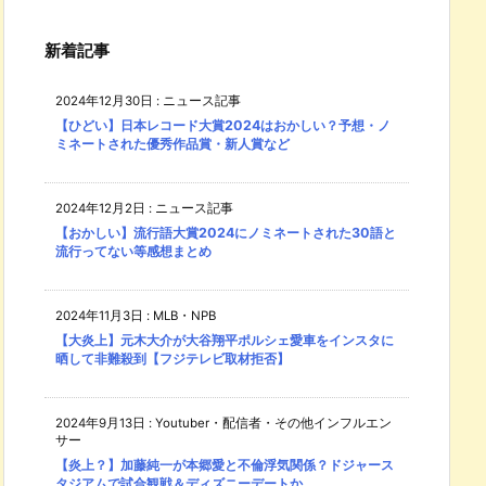
新着記事
2024年12月30日
:
ニュース記事
【ひどい】日本レコード大賞2024はおかしい？予想・ノ
ミネートされた優秀作品賞・新人賞など
2024年12月2日
:
ニュース記事
【おかしい】流行語大賞2024にノミネートされた30語と
流行ってない等感想まとめ
2024年11月3日
:
MLB・NPB
【大炎上】元木大介が大谷翔平ポルシェ愛車をインスタに
晒して非難殺到【フジテレビ取材拒否】
2024年9月13日
:
Youtuber・配信者・その他インフルエン
サー
【炎上？】加藤純一が本郷愛と不倫浮気関係？ドジャース
タジアムで試合観戦＆ディズニーデートか