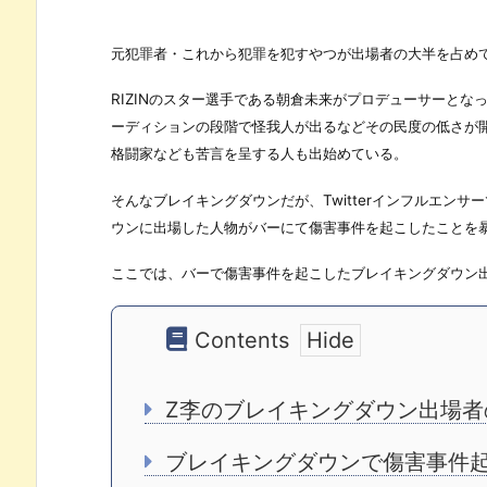
元犯罪者・これから犯罪を犯すやつが出場者の大半を占め
RIZINのスター選手である朝倉未来がプロデューサーと
ーディションの段階で怪我人が出るなどその民度の低さが
格闘家なども苦言を呈する人も出始めている。
そんなブレイキングダウンだが、Twitterインフルエン
ウンに出場した人物がバーにて傷害事件を起こしたことを
ここでは、バーで傷害事件を起こしたブレイキングダウン
Contents
Z李のブレイキングダウン出場者
ブレイキングダウンで傷害事件