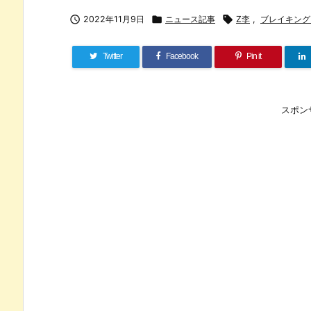

2022年11月9日

ニュース記事

Z李
,
ブレイキング
Twitter
Facebook
Pin it
スポン