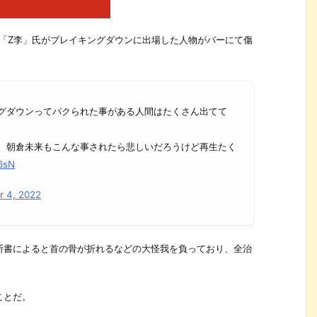
ある「Z李」氏がブレイキングダウンに出場した人物がバーにて傷
グダウンってパクられた事がある人間はたくさん出てて
。朝倉未来もこんな事されたら悲しいだろうけど再生たく
L6sN
 4, 2022
診断書によると首の骨が折れるなどの大怪我を負っており、全治
ことだ。