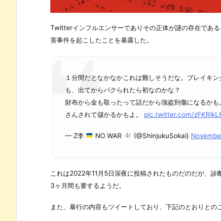
Twitterインフルエンサーでありその正体が謎の存在で
害事件を起こしたことを暴露した。
１分間だとなかなかこれは難しそうだな。ブレイキン
も、出てからパクられたら初なのかな？
財布から金も取ったって話だから強盗到傷になるかも
さんされて儲かるかもよ。
pic.twitter.com/zFKRlk
— Z李
NO WAR
(@ShinjukuSokai)
November
これは2022年11月5日深夜に投稿されたものだのだが、
3ヶ月間も要するようだ。
また、暴行の内容もツイートしており、下記のとおりとの