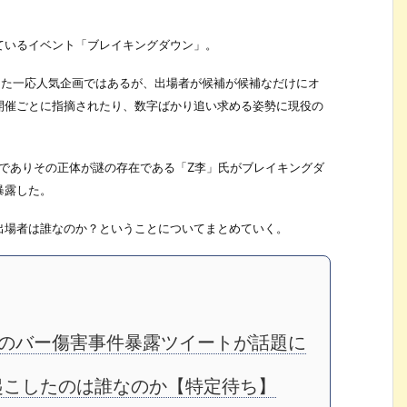
ているイベント「ブレイキングダウン」。
なった一応人気企画ではあるが、出場者が候補が候補なだけにオ
開催ごとに指摘されたり、数字ばかり追い求める姿勢に現役の
サーでありその正体が謎の存在である「Z李」氏がブレイキングダ
暴露した。
出場者は誰なのか？ということについてまとめていく。
のバー傷害事件暴露ツイートが話題に
起こしたのは誰なのか【特定待ち】