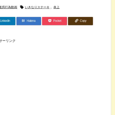
迷惑行為動画

いきなりステーキ
,
炎上
LinkedIn
B!
Hatena
Pocket
Copy
サーリンク