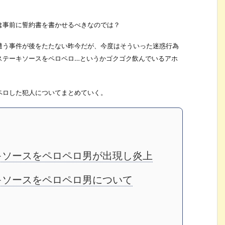
は事前に誓約書を書かせるべきなのでは？
遭う事件が後をたたない昨今だが、今度はそういった迷惑行為
ステーキソースをペロペロ…というかゴクゴク飲んでいるアホ
ペロした犯人についてまとめていく。
キソースをペロペロ男が出現し炎上
キソースをペロペロ男について