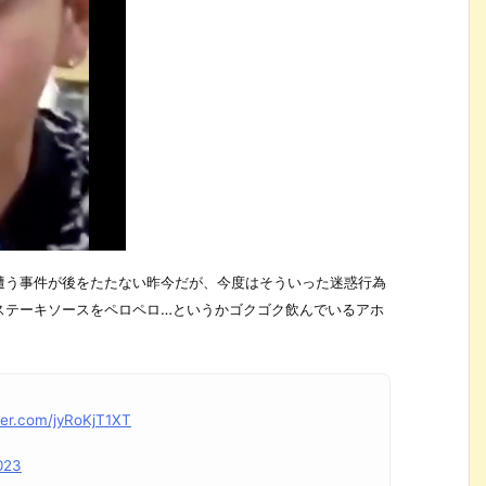
遭う事件が後をたたない昨今だが、今度はそういった迷惑行為
ステーキソースをペロペロ…というかゴクゴク飲んでいるアホ
tter.com/jyRoKjT1XT
023