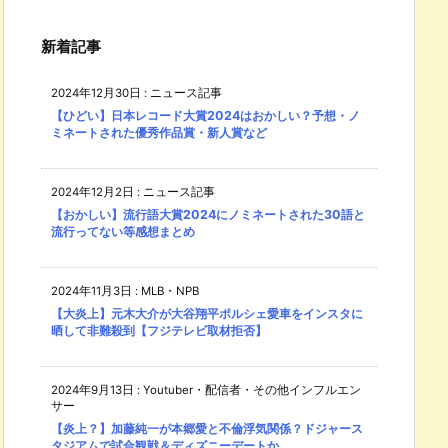
新着記事
2024年12月30日
:
ニュース記事
【ひどい】日本レコード大賞2024はおかしい？予想・ノ
ミネートされた優秀作品賞・新人賞など
2024年12月2日
:
ニュース記事
【おかしい】流行語大賞2024にノミネートされた30語と
流行ってない等感想まとめ
2024年11月3日
:
MLB・NPB
【大炎上】元木大介が大谷翔平ポルシェ愛車をインスタに
晒して非難殺到【フジテレビ取材拒否】
2024年9月13日
:
Youtuber・配信者・その他インフルエン
サー
【炎上？】加藤純一が本郷愛と不倫浮気関係？ドジャース
タジアムで試合観戦＆ディズニーデートか