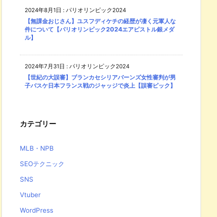
2024年8月1日
:
パリオリンピック2024
【無課金おじさん】ユスフディケチの経歴が凄く元軍人な
件について【パリオリンピック2024エアピストル銀メダ
ル】
2024年7月31日
:
パリオリンピック2024
【世紀の大誤審】ブランカセシリアバーンズ女性審判が男
子バスケ日本フランス戦のジャッジで炎上【誤審ピック】
カテゴリー
MLB・NPB
SEOテクニック
SNS
Vtuber
WordPress