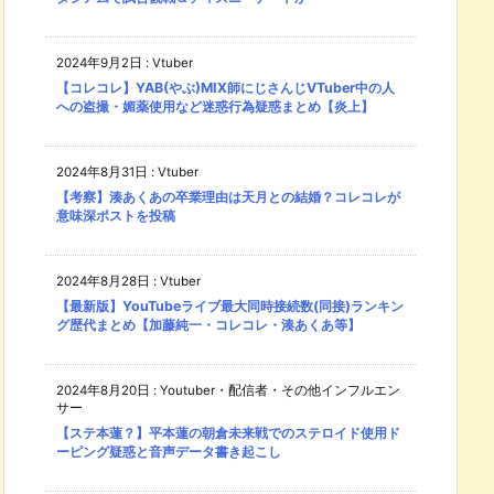
2024年9月2日
:
Vtuber
【コレコレ】YAB(やぶ)MIX師にじさんじVTuber中の人
への盗撮・媚薬使用など迷惑行為疑惑まとめ【炎上】
2024年8月31日
:
Vtuber
【考察】湊あくあの卒業理由は天月との結婚？コレコレが
意味深ポストを投稿
2024年8月28日
:
Vtuber
【最新版】YouTubeライブ最大同時接続数(同接)ランキン
グ歴代まとめ【加藤純一・コレコレ・湊あくあ等】
2024年8月20日
:
Youtuber・配信者・その他インフルエン
サー
【ステ本蓮？】平本蓮の朝倉未来戦でのステロイド使用ド
ーピング疑惑と音声データ書き起こし