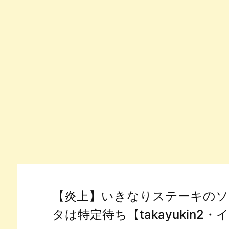
【炎上】いきなりステーキのソ
タは特定待ち【takayukin