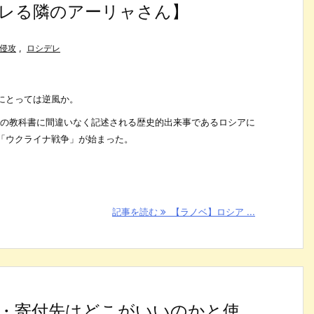
レる隣のアーリャさん】
侵攻
,
ロシデレ
にとっては逆風か。
歴史の教科書に間違いなく記述される歴史的出来事であるロシアに
「ウクライナ戦争」が始まった。
記事を読む
【ラノベ】ロシア ...
・寄付先はどこがいいのかと使