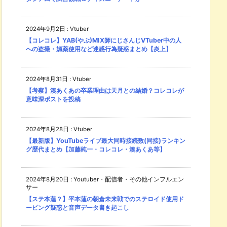
2024年9月2日
:
Vtuber
【コレコレ】YAB(やぶ)MIX師にじさんじVTuber中の人
への盗撮・媚薬使用など迷惑行為疑惑まとめ【炎上】
2024年8月31日
:
Vtuber
【考察】湊あくあの卒業理由は天月との結婚？コレコレが
意味深ポストを投稿
2024年8月28日
:
Vtuber
【最新版】YouTubeライブ最大同時接続数(同接)ランキン
グ歴代まとめ【加藤純一・コレコレ・湊あくあ等】
2024年8月20日
:
Youtuber・配信者・その他インフルエン
サー
【ステ本蓮？】平本蓮の朝倉未来戦でのステロイド使用ド
ーピング疑惑と音声データ書き起こし