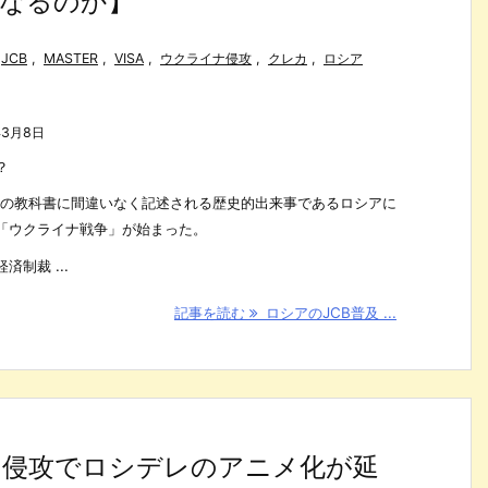
なるのか】
JCB
,
MASTER
,
VISA
,
ウクライナ侵攻
,
クレカ
,
ロシア
年3月8日
？
歴史の教科書に間違いなく記述される歴史的出来事であるロシアに
「ウクライナ戦争」が始まった。
制裁 ...
記事を読む
ロシアのJCB普及 ...
ナ侵攻でロシデレのアニメ化が延