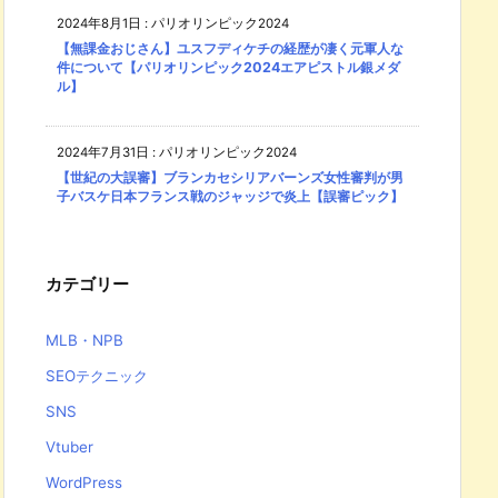
2024年8月1日
:
パリオリンピック2024
【無課金おじさん】ユスフディケチの経歴が凄く元軍人な
件について【パリオリンピック2024エアピストル銀メダ
ル】
2024年7月31日
:
パリオリンピック2024
【世紀の大誤審】ブランカセシリアバーンズ女性審判が男
子バスケ日本フランス戦のジャッジで炎上【誤審ピック】
カテゴリー
MLB・NPB
SEOテクニック
SNS
Vtuber
WordPress