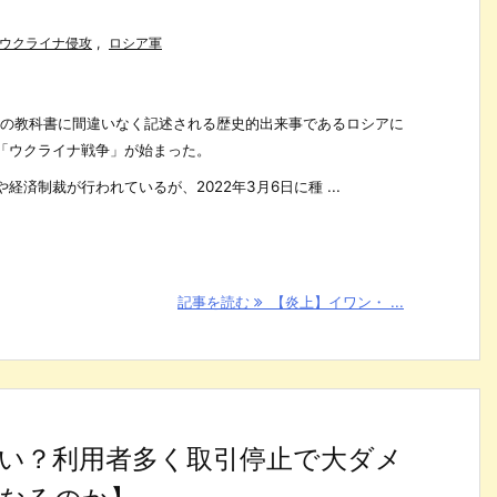
ウクライナ侵攻
,
ロシア軍
歴史の教科書に間違いなく記述される歴史的出来事であるロシアに
「ウクライナ戦争」が始まった。
済制裁が行われているが、2022年3月6日に種 ...
記事を読む
【炎上】イワン・ ...
らい？利用者多く取引停止で大ダメ