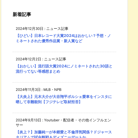
新着記事
2024年12月30日
:
ニュース記事
【ひどい】日本レコード大賞2024はおかしい？予想・ノ
ミネートされた優秀作品賞・新人賞など
2024年12月2日
:
ニュース記事
【おかしい】流行語大賞2024にノミネートされた30語と
流行ってない等感想まとめ
2024年11月3日
:
MLB・NPB
【大炎上】元木大介が大谷翔平ポルシェ愛車をインスタに
晒して非難殺到【フジテレビ取材拒否】
2024年9月13日
:
Youtuber・配信者・その他インフルエン
サー
【炎上？】加藤純一が本郷愛と不倫浮気関係？ドジャース
タジアムで試合観戦＆ディズニーデートか