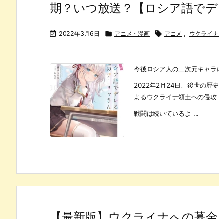
期？いつ放送？【ロシア語でデ

2022年3月6日

アニメ・漫画

アニメ
,
ウクライナ
今後ロシア人の二次元キャラ
2022年2月24日、後世の
よるウクライナ領土への侵攻
戦闘は続いているよ ...
【最新版】ウクライナへの募金