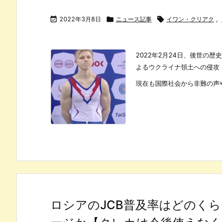

2022年3月8日

ニュース記事

イワン・クリアク
,
2022年2月24日、後世の
よるウクライナ領土への侵攻
現在も国際社会から非難の声や経
ロシアのJCB普及率はどのく