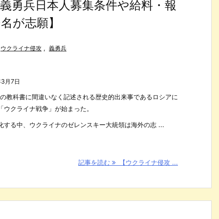
義勇兵日本人募集条件や給料・報
0名が志願】
ウクライナ侵攻
,
義勇兵
年3月7日
歴史の教科書に間違いなく記述される歴史的出来事であるロシアに
「ウクライナ戦争」が始まった。
する中、ウクライナのゼレンスキー大統領は海外の志 ...
記事を読む
【ウクライナ侵攻 ...