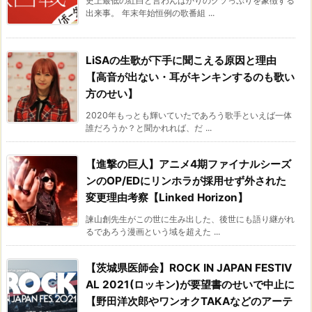
史上最低の紅白と言わんばかりのクソっぷりを象徴する
出来事。 年末年始恒例の歌番組 ...
LiSAの生歌が下手に聞こえる原因と理由
【高音が出ない・耳がキンキンするのも歌い
方のせい】
2020年もっとも輝いていたであろう歌手といえば一体
誰だろうか？と聞かれれば、だ ...
【進撃の巨人】アニメ4期ファイナルシーズ
ンのOP/EDにリンホラが採用せず外された
変更理由考察【Linked Horizon】
諫山創先生がこの世に生み出した、後世にも語り継がれ
るであろう漫画という域を超えた ...
【茨城県医師会】ROCK IN JAPAN FESTIV
AL 2021(ロッキン)が要望書のせいで中止に
【野田洋次郎やワンオクTAKAなどのアーテ