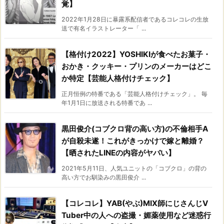
覚】
2022年1月28日に暴露系配信者であるコレコレの生放
送で有名イラストレーター「 ...
【格付け2022】YOSHIKIが食べたお菓子・
おかき・クッキー・プリンのメーカーはどこ
か特定【芸能人格付けチェック】
正月恒例の特番である「芸能人格付けチェック」。 毎
年1月1日に放送される特番であ ...
黒田俊介(コブクロ背の高い方)の不倫相手A
が自殺未遂！これがきっかけで嫁と離婚？
【晒されたLINEの内容がヤバい】
2021年5月11日、人気ユニットの「コブクロ」の背の
高い方でお馴染みの黒田俊介 ...
【コレコレ】YAB(やぶ)MIX師にじさんじV
Tuber中の人への盗撮・媚薬使用など迷惑行