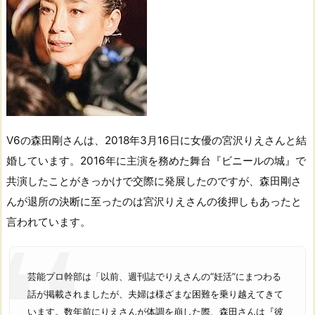
V6の森田剛さんは、2018年3月16日に女優の宮沢りえさんと結
婚しています。2016年に主演を務めた舞台『ビニールの城』で
共演したことがきっかけで交際に発展したのですが、森田剛さ
んが退所の決断に至ったのは宮沢りえさんの後押しもあったと
言われています。
芸能プロ幹部は「以前、週刊誌でりえさんの“妊活”にまつわる
話が掲載されましたが、夫婦は様ざまな困難を乗り越えてきて
います。数年前にりえさんが体調を崩した際、森田さんは『彼