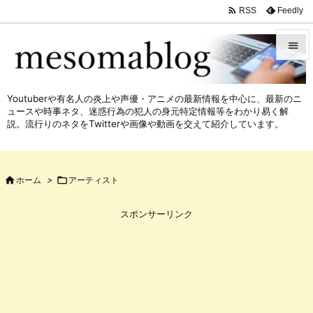

Feedly
RSS


メニュ
Youtuberや有名人の炎上や声優・アニメの最新情報を中心に、最新のニ

ュースや時事ネタ、迷惑行為の犯人の身元特定情報等をわかり易く解
サイド
説。流行りのネタをTwitterや画像や動画を交えて紹介しています。

前へ


ホーム
>

アーティスト
次へ

スポンサーリンク
検索