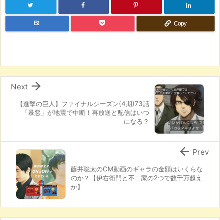
B!
Copy

Next
【進撃の巨人】ファイナルシーズン(4期)73話
「暴悪」が地震で中断！再放送と配信はいつ
になる？

Prev
藤井聡太のCM動画のギャラの金額はいくらな
のか？【伊右衛門と不二家の2つで数千万超え
か】