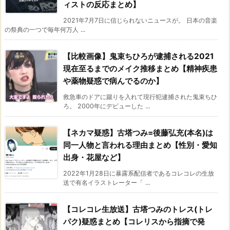
ィストの反応まとめ】
2021年7月7日に信じられないニュースが。 日本の音楽
の祭典の一つで毎年何万人 ...
【比較画像】鬼束ちひろが逮捕される2021
現在至るまでのメイク推移まとめ【精神疾患
や薬物疑惑で病んでるのか】
救急車のドアに蹴りを入れて現行犯逮捕された鬼束ちひ
ろ。 2000年にデビューした ...
【ネカマ疑惑】古塔つみ=後藤弘充(本名)は
同一人物と言われる理由まとめ【性別・愛知
出身・花屋など】
2022年1月28日に暴露系配信者であるコレコレの生放
送で有名イラストレーター「 ...
【コレコレ生放送】古塔つみのトレス(トレ
パク)疑惑まとめ【コレリスから指摘で発