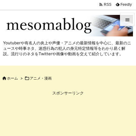

Feedly
RSS


メニュ
Youtuberや有名人の炎上や声優・アニメの最新情報を中心に、最新のニ

ュースや時事ネタ、迷惑行為の犯人の身元特定情報等をわかり易く解
サイド
説。流行りのネタをTwitterや画像や動画を交えて紹介しています。

前へ


ホーム
>

アニメ・漫画
次へ

スポンサーリンク
検索