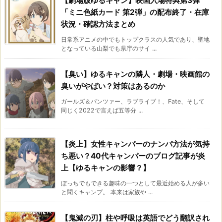
【劇場版ゆるキャン】映画入場特典第3弾
「ミニ色紙カード 第2弾」の配布終了・在庫
状況・確認方法まとめ
日常系アニメの中でもトップクラスの人気であり、聖地
となっている山梨でも県庁のサイ ...
【臭い】ゆるキャンの隣人・劇場・映画館の
臭いがやばい？対策はあるのか
ガールズ＆パンツァー、ラブライブ！、Fate、そして
同じく2022で言えば五等分 ...
【炎上】女性キャンパーのナンパ方法が気持
ち悪い？40代キャンパーのブログ記事が炎
上【ゆるキャンの影響？】
ぼっちでもできる趣味の一つとして最近始める人が多い
と聞くキャンプ。 本来は家族や ...
【鬼滅の刃】柱や呼吸は英語でどう翻訳され