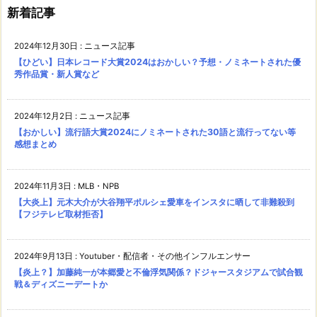
新着記事
2024年12月30日
:
ニュース記事
【ひどい】日本レコード大賞2024はおかしい？予想・ノミネートされた優
秀作品賞・新人賞など
2024年12月2日
:
ニュース記事
【おかしい】流行語大賞2024にノミネートされた30語と流行ってない等
感想まとめ
2024年11月3日
:
MLB・NPB
【大炎上】元木大介が大谷翔平ポルシェ愛車をインスタに晒して非難殺到
【フジテレビ取材拒否】
2024年9月13日
:
Youtuber・配信者・その他インフルエンサー
【炎上？】加藤純一が本郷愛と不倫浮気関係？ドジャースタジアムで試合観
戦＆ディズニーデートか