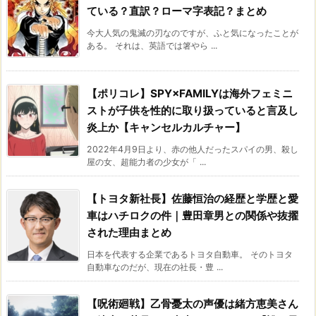
ている？直訳？ローマ字表記？まとめ
今大人気の鬼滅の刃なのですが、ふと気になったことが
ある。 それは、英語では箸やら ...
【ポリコレ】SPY×FAMILYは海外フェミニ
ストが子供を性的に取り扱っていると言及し
炎上か【キャンセルカルチャー】
2022年4月9日より、赤の他人だったスパイの男、殺し
屋の女、超能力者の少女が「 ...
【トヨタ新社長】佐藤恒治の経歴と学歴と愛
車はハチロクの件｜豊田章男との関係や抜擢
された理由まとめ
日本を代表する企業であるトヨタ自動車。 そのトヨタ
自動車なのだが、現在の社長・豊 ...
【呪術廻戦】乙骨憂太の声優は緒方恵美さん