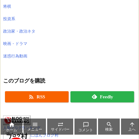
将棋
投資系
政治家・政治ネタ
映画・ドラマ
迷惑行為動画
このブログを購読

RSS
Feedly






人気ブログランキング
メニュー
サイドバー
検索
上へ
ホーム
コメント
にほんブログ村