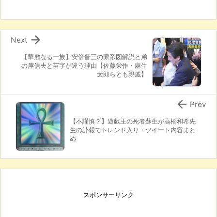

Next
【華麗なる一族】安倍晋三の家系図解説と弟
の岸信夫と苗字が違う理由【佐藤栄作・麻生
太郎らとも親戚】

Prev
【不謹慎？】遊戯王の死者蘇生が高橋和希先
生の訃報でトレンド入り・ツイート内容まと
め
スポンサーリンク