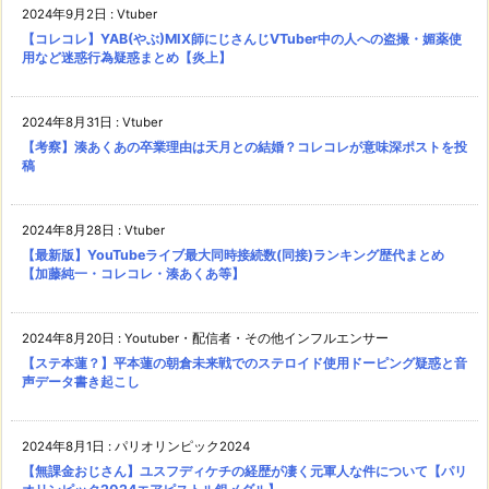
2024年9月2日
:
Vtuber
【コレコレ】YAB(やぶ)MIX師にじさんじVTuber中の人への盗撮・媚薬使
用など迷惑行為疑惑まとめ【炎上】
2024年8月31日
:
Vtuber
【考察】湊あくあの卒業理由は天月との結婚？コレコレが意味深ポストを投
稿
2024年8月28日
:
Vtuber
【最新版】YouTubeライブ最大同時接続数(同接)ランキング歴代まとめ
【加藤純一・コレコレ・湊あくあ等】
2024年8月20日
:
Youtuber・配信者・その他インフルエンサー
【ステ本蓮？】平本蓮の朝倉未来戦でのステロイド使用ドーピング疑惑と音
声データ書き起こし
2024年8月1日
:
パリオリンピック2024
【無課金おじさん】ユスフディケチの経歴が凄く元軍人な件について【パリ