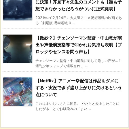
に決定！芥見下々先生のコメントも【誰も予
想できなかっただろうがついに正式発表】
2021年の12月24日に大人気アニメ呪術廻戦の映画であ
る「劇場版 呪術廻戦 0 ...
【微妙？】チェンソーマン監督・中山竜が演
出や声優演技指導で叩かれお気持ち表明【ブ
ロックやセンスを問う声も】
チェンソーマン監督・中山竜氏に対して厳しい声が…？
週刊少年ジャンプで連載され、 ...
【Netflix】アニメ一挙配信は作品をダメに
する・実況できず盛り上がりに欠けるという
点について
これはまいじつさんに同意。 やたらと炎上したことに
したがることでお馴染みの「まい ...