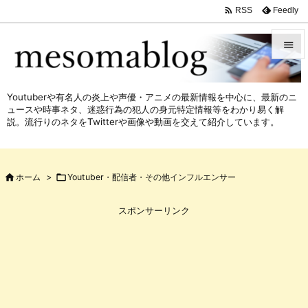

Feedly
RSS


メニュ
Youtuberや有名人の炎上や声優・アニメの最新情報を中心に、最新のニ

ュースや時事ネタ、迷惑行為の犯人の身元特定情報等をわかり易く解
サイド
説。流行りのネタをTwitterや画像や動画を交えて紹介しています。

前へ


ホーム
>

Youtuber・配信者・その他インフルエンサー
次へ

スポンサーリンク
検索