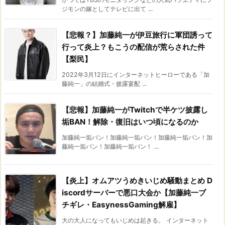
ジモンの嫁としてテレビに出て ...
【悲報？】加藤純一が伊豆旅行に軍団誘って
行って炎上？もこうの配信が荒らされた件
【梨民】
2022年3月12日にインターネットヒーローである「加
藤純一」の結婚式・披露宴配 ...
【悲報】加藤純一がTwitchで半ケツ披露し
垢BAN！解除・復旧はいつ頃になるのか
加藤純一垢バン！加藤純一垢バン！加藤純一垢バン！加
藤純一垢バン！加藤純一垢バン！ ...
【炎上】オムアツうめきいじめ騒動まとめ D
iscordサーバーで悪口大会か【加藤純一ブ
チギレ・EasynessGaming解雇】
大の大人になってもいじめは起きる。 インターネット