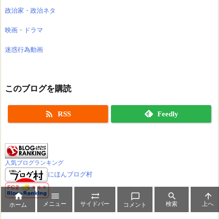
政治家・政治ネタ
映画・ドラマ
迷惑行為動画
このブログを購読

RSS
Feedly
人気ブログランキング
にほんブログ村






メニュー
サイドバー
検索
上へ
ホーム
コメント