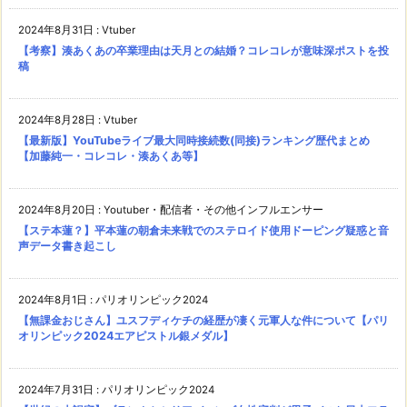
2024年8月31日
:
Vtuber
【考察】湊あくあの卒業理由は天月との結婚？コレコレが意味深ポストを投
稿
2024年8月28日
:
Vtuber
【最新版】YouTubeライブ最大同時接続数(同接)ランキング歴代まとめ
【加藤純一・コレコレ・湊あくあ等】
2024年8月20日
:
Youtuber・配信者・その他インフルエンサー
【ステ本蓮？】平本蓮の朝倉未来戦でのステロイド使用ドーピング疑惑と音
声データ書き起こし
2024年8月1日
:
パリオリンピック2024
【無課金おじさん】ユスフディケチの経歴が凄く元軍人な件について【パリ
オリンピック2024エアピストル銀メダル】
2024年7月31日
:
パリオリンピック2024