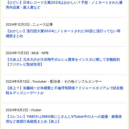
【ひどい】日本レコード大賞2024はおかしい？予想・ノミネートされた優
秀作品賞・新人賞など
2024年12月2日
:
ニュース記事
【おかしい】流行語大賞2024にノミネートされた30語と流行ってない等
感想まとめ
2024年11月3日
:
MLB・NPB
【大炎上】元木大介が大谷翔平ポルシェ愛車をインスタに晒して非難殺到
【フジテレビ取材拒否】
2024年9月13日
:
Youtuber・配信者・その他インフルエンサー
【炎上？】加藤純一が本郷愛と不倫浮気関係？ドジャースタジアムで試合観
戦＆ディズニーデートか
2024年9月2日
:
Vtuber
【コレコレ】YAB(やぶ)MIX師にじさんじVTuber中の人への盗撮・媚薬使
用など迷惑行為疑惑まとめ【炎上】