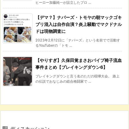
ヒーロー加藤純一が設立したプロ ...
【デマ？】ナパーズ・トモヤの朝マックゴキ
ブリ混入は自作自演？炎上騒動でマクドナル
ドは現物調査に
2023年2月12日に「ナパーズ」という名前でで活動す
るYouTuberの「トモ ...
【やりすぎ】久保田覚まさおパイプ椅子流血
事件まとめ【ブレイキングダウン6】
ブレイキングダウンと言う名のただの喧嘩大会。 路上
の伝説でおなじみの総合格闘家で ...
ディスカッション