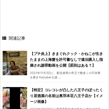

関連記事
【プチ炎上】きまぐれクック・かねこが生き
たままの上海蟹を許可書なしで違法購入し指
摘され謝罪動画を公開【罰則はある？】
2021年11月3日に、配信者界の帝王で数多くの不祥事
を暴きYoutuberを謝 ...
【特定】コレコレが凸した八王子のぼったく
り居酒屋の名前は奥羽本荘八王子店か【イメ
ージ画像】