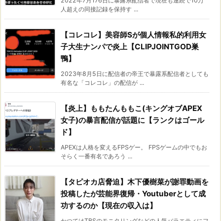
2022年7月176日に暴露系配信者で現在も連続で10万
人超えの同接記録を保持す ...
【コレコレ】美容師Sが個人情報私的利用女
子大生ナンパで炎上【CLIPJOINTGOD巣
鴨】
2023年8月5日に配信者の帝王で暴露系配信者としても
有名な「コレコレ」の配信が ...
【炎上】ももたんももこ(キングオブAPEX
女子)の暴言配信が話題に【ランクはゴール
ド】
APEXは人格を変えるFPSゲー。 FPSゲームの中でもお
そらく一番有名であろう ...
【タピオカ店脅迫】木下優樹菜が謝罪動画を
投稿したが芸能界復帰・Youtuberとして成
功するのか【現在の収入は】
かつてはTBSのモニタリングなどの人気バラエティにフ