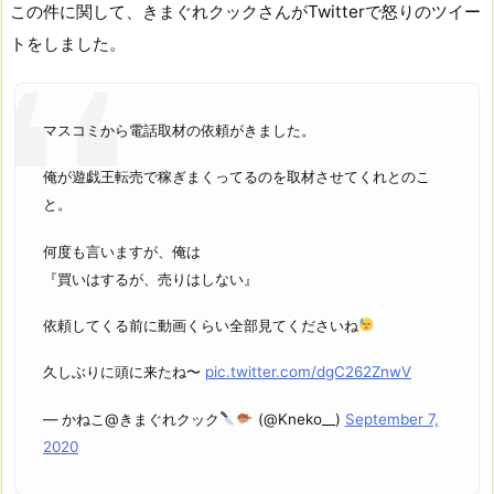
この件に関して、きまぐれクックさんがTwitterで怒りのツイー
トをしました。
マスコミから電話取材の依頼がきました。
俺が遊戯王転売で稼ぎまくってるのを取材させてくれとのこ
と。
何度も言いますが、俺は
『買いはするが、売りはしない』
依頼してくる前に動画くらい全部見てくださいね
久しぶりに頭に来たね〜
pic.twitter.com/dgC262ZnwV
— かねこ@きまぐれクック
(@Kneko__)
September 7,
2020