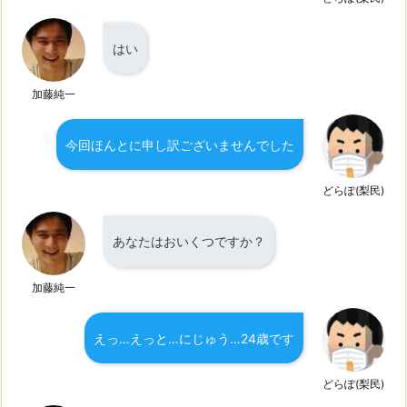
はい
加藤純一
今回ほんとに申し訳ございませんでした
どらぽ(梨民)
あなたはおいくつですか？
加藤純一
えっ…えっと…にじゅう…24歳です
どらぽ(梨民)