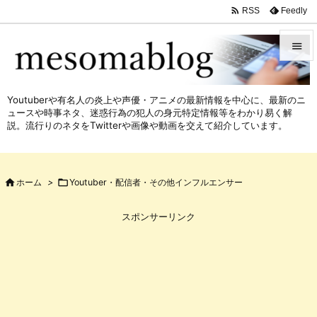

Feedly
RSS


メニュ
Youtuberや有名人の炎上や声優・アニメの最新情報を中心に、最新のニ

ュースや時事ネタ、迷惑行為の犯人の身元特定情報等をわかり易く解
サイド
説。流行りのネタをTwitterや画像や動画を交えて紹介しています。

前へ


ホーム
>

Youtuber・配信者・その他インフルエンサー
次へ

スポンサーリンク
検索