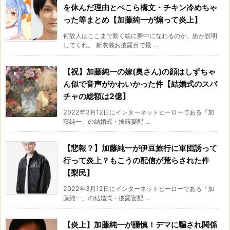
を休んだ理由とぺこら構文・チキン冷めちゃ
った等まとめ【加藤純一が煽って炎上】
何故人はここまで動く絵に夢中になれるのか、誰か説明
してくれ。 新衣装お披露目で最 ...
【祝】加藤純一の嫁(奥さん)の顔はしずちゃ
ん似で音声がかわいかった件【結婚式のスパ
チャの総額は2億】
2022年3月12日にインターネットヒーローである「加
藤純一」の結婚式・披露宴配 ...
【悲報？】加藤純一が伊豆旅行に軍団誘って
行って炎上？もこうの配信が荒らされた件
【梨民】
2022年3月12日にインターネットヒーローである「加
藤純一」の結婚式・披露宴配 ...
【炎上】加藤純一が謹慎！デマに騙され関係