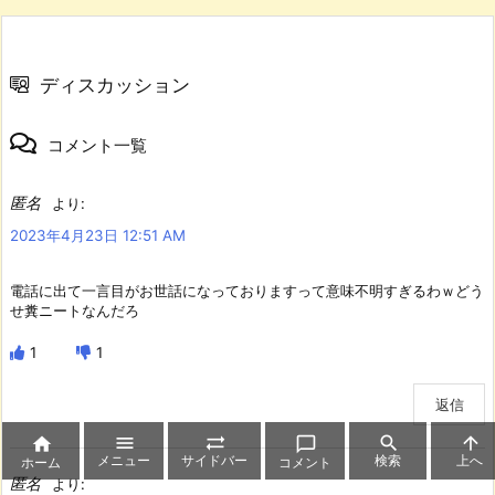
ディスカッション
コメント一覧
匿名
より:
2023年4月23日 12:51 AM
電話に出て一言目がお世話になっておりますって意味不明すぎるわｗどう
せ糞ニートなんだろ
1
1
返信






メニュー
サイドバー
検索
上へ
ホーム
コメント
匿名
より: