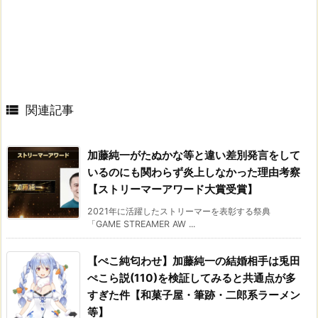

関連記事
加藤純一がたぬかな等と違い差別発言をして
いるのにも関わらず炎上しなかった理由考察
【ストリーマーアワード大賞受賞】
2021年に活躍したストリーマーを表彰する祭典
「GAME STREAMER AW ...
【ぺこ純匂わせ】加藤純一の結婚相手は兎田
ぺこら説(110)を検証してみると共通点が多
すぎた件【和菓子屋・筆跡・二郎系ラーメン
等】