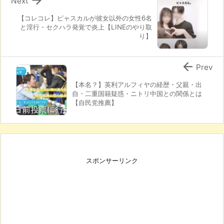

Next
【コレコレ】ピャスカルが彼女以外の女性6名
と淫行・セクハラ発覚で炎上【LINEのやり取
り】

Prev
【本名？】英利アルフィヤの経歴・父親・出
自・二重国籍疑惑・ニトリ中国との関係とは
【自民党推薦】
スポンサーリンク