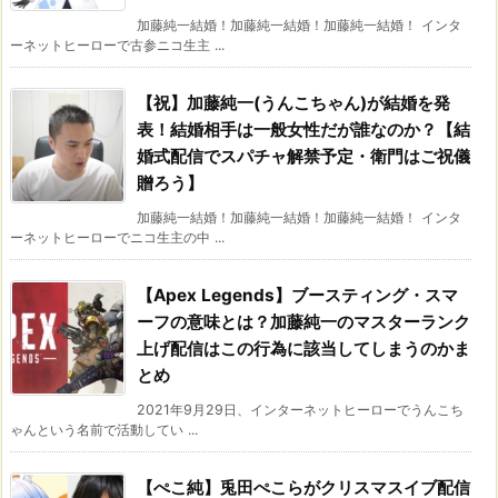
加藤純一結婚！加藤純一結婚！加藤純一結婚！ インタ
ーネットヒーローで古参ニコ生主 ...
【祝】加藤純一(うんこちゃん)が結婚を発
表！結婚相手は一般女性だが誰なのか？【結
婚式配信でスパチャ解禁予定・衛門はご祝儀
贈ろう】
加藤純一結婚！加藤純一結婚！加藤純一結婚！ インタ
ーネットヒーローでニコ生主の中 ...
【Apex Legends】ブースティング・スマ
ーフの意味とは？加藤純一のマスターランク
上げ配信はこの行為に該当してしまうのかま
とめ
2021年9月29日、インターネットヒーローでうんこち
ゃんという名前で活動してい ...
【ぺこ純】兎田ぺこらがクリスマスイブ配信