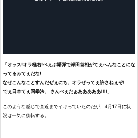
「オッス!オラ極右!ぺぇぷ爆弾で岸田首相がてぇへんなことにな
ってるみてぇだな!
なぜこんなことすんだぜぇにち、オラぜってぇ許さねぇぞ!
でぇ日本てぇ国拳法、 さんべぇだぁあああああ!!!!」
このような感じで直近までイキっていたのだが、4月17日に状
況は一気に後転する。