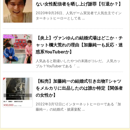
ない女性配信者を晒し上げ謝罪【引退か？】
2020年9月26日、人気ゲーム実況者で人気生主でイン
ターネットヒーローとして名 ...
【炎上】ヴァンゆんの結婚式場はどこか・チ
ャット欄大荒れの理由【加藤純一も反応・迷
惑系YouTuberか】
人気あると勘違いしたやつの末路がコレだ。 人気カッ
プル？YouTuberである「 ...
【転売】加藤純一の結婚式引き出物Tシャツ
をメルカリに出品したのは誰か特定【関係者
の女性か】
2022年3月12日にインターネットヒーローである「加
藤純一」の結婚式・披露宴配 ...