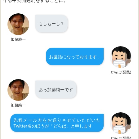
守る中公開処刑をすることに。
もしもーし？
加藤純一
お世話になっております…
どらぽ(梨民)
あっ加藤純一です
加藤純一
先程メール方をお送りさせていただいた
Twitter名のほうが「どらぱ」と申します
どらぽ(梨民)