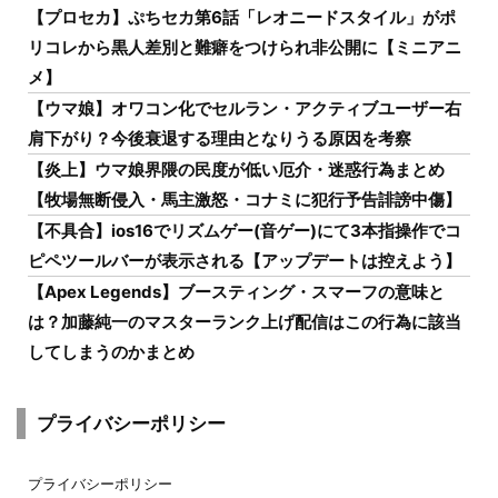
【プロセカ】ぷちセカ第6話「レオニードスタイル」がポ
リコレから黒人差別と難癖をつけられ非公開に【ミニアニ
メ】
【ウマ娘】オワコン化でセルラン・アクティブユーザー右
肩下がり？今後衰退する理由となりうる原因を考察
【炎上】ウマ娘界隈の民度が低い厄介・迷惑行為まとめ
【牧場無断侵入・馬主激怒・コナミに犯行予告誹謗中傷】
【不具合】ios16でリズムゲー(音ゲー)にて3本指操作でコ
ピペツールバーが表示される【アップデートは控えよう】
【Apex Legends】ブースティング・スマーフの意味と
は？加藤純一のマスターランク上げ配信はこの行為に該当
してしまうのかまとめ
プライバシーポリシー
プライバシーポリシー