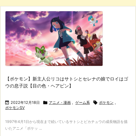
【ポケモン】新主人公リコはサトシとセレナの娘でロイはゴ
ウの息子説【目の色・ヘアピン】

2022年12月18日

アニメ・漫画
,
ゲーム系

ポケモン
,
ポケモンSV
1997年4月1日から現在まで続いているサトシとピカチュウの成長物語を描
いたアニメ「ポケッ ...