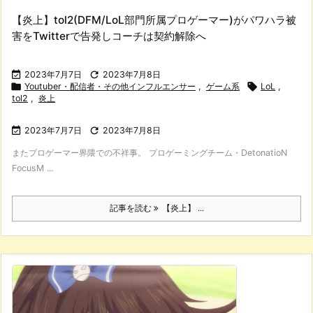
【炎上】tol2(DFM/LoL部門所属プロゲーマー)がパワハラ被
害をTwitterで告発しコーチは契約解除へ

2023年7月7日

2023年7月8日

Youtuber・配信者・その他インフルエンサー
,
ゲーム系

LoL
,
tol2
,
炎上

2023年7月7日

2023年7月8日
またプロゲーマー界隈での不祥事。 プロゲーミングチーム・DetonatioN
FocusM ...
記事を読む
【炎上】 ...