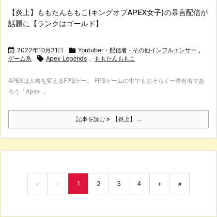
【炎上】ももたんももこ(キングオブAPEX女子)の暴言配信が
話題に【ランクはゴールド】

2022年10月31日

Youtuber・配信者・その他インフルエンサー
,
ゲーム系

Apex Legends
,
ももたんももこ
APEXは人格を変えるFPSゲー。 FPSゲームの中でもおそらく一番有名であ
ろう「Apex ...
記事を読む
【炎上】 ...
«
‹
1
2
3
4
›
»