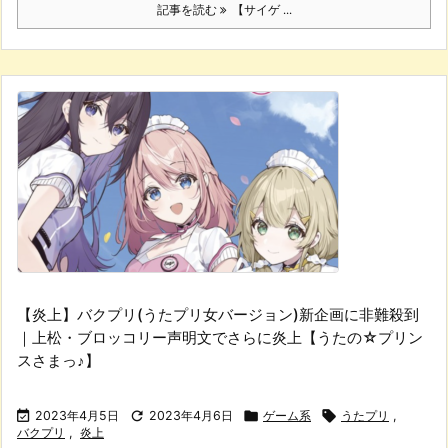
記事を読む
【サイゲ ...
【炎上】バクプリ(うたプリ女バージョン)新企画に非難殺到
｜上松・ブロッコリー声明文でさらに炎上【うたの☆プリン
スさまっ♪】

2023年4月5日

2023年4月6日

ゲーム系

うたプリ
,
バクプリ
,
炎上