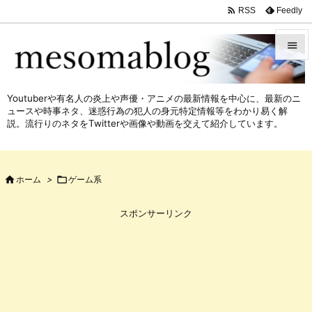

Feedly
RSS


メニュ
Youtuberや有名人の炎上や声優・アニメの最新情報を中心に、最新のニ

ュースや時事ネタ、迷惑行為の犯人の身元特定情報等をわかり易く解
サイド
説。流行りのネタをTwitterや画像や動画を交えて紹介しています。

前へ


ホーム
>

ゲーム系
次へ

スポンサーリンク
検索