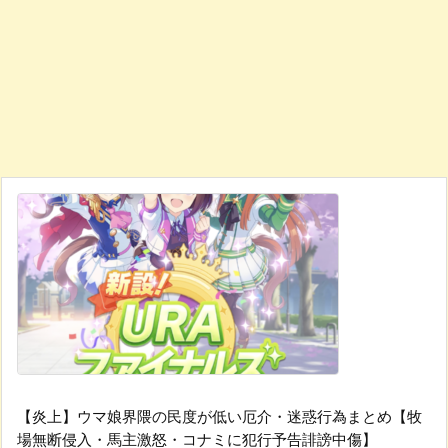
【炎上】ウマ娘界隈の民度が低い厄介・迷惑行為まとめ【牧
場無断侵入・馬主激怒・コナミに犯行予告誹謗中傷】