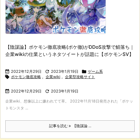
【陰謀論】ポケモン徹底攻略(ポケ徹)がDDoS攻撃で鯖落ち｜
企業wikiの仕業というネタツイートが話題に【ポケモンSV】

2022年12月29日

2023年1月19日

ゲーム系

ポケモン徹底攻略
,
企業wiki
,
企業型攻略サイト

2022年12月29日

2023年1月19日
企業wiki、想像以上に嫌われてて草。 2022年11月18日発売された「ポケッ
トモンスタ ...
記事を読む
【陰謀論 ...