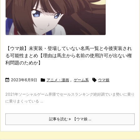
【ウマ娘】未実装・登場していない名馬一覧と今後実装され
る可能性まとめ【理由は馬主から名前の使用許可が出ない権
利問題のためか】

2023年6月9日

アニメ・漫画
,
ゲーム系

ウマ娘
2021年ソーシャルゲーム界隈でセールスランキング絶好調でいま勢いに乗り
に乗りまくっている ...
記事を読む
【ウマ娘 ...