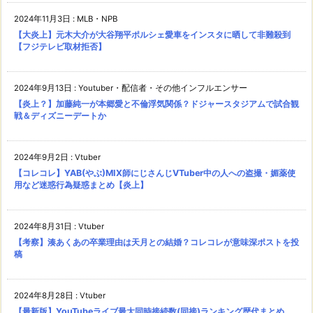
2024年11月3日
:
MLB・NPB
【大炎上】元木大介が大谷翔平ポルシェ愛車をインスタに晒して非難殺到
【フジテレビ取材拒否】
2024年9月13日
:
Youtuber・配信者・その他インフルエンサー
【炎上？】加藤純一が本郷愛と不倫浮気関係？ドジャースタジアムで試合観
戦＆ディズニーデートか
2024年9月2日
:
Vtuber
【コレコレ】YAB(やぶ)MIX師にじさんじVTuber中の人への盗撮・媚薬使
用など迷惑行為疑惑まとめ【炎上】
2024年8月31日
:
Vtuber
【考察】湊あくあの卒業理由は天月との結婚？コレコレが意味深ポストを投
稿
2024年8月28日
:
Vtuber
【最新版】YouTubeライブ最大同時接続数(同接)ランキング歴代まとめ