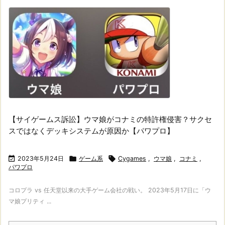
【サイゲームス訴訟】ウマ娘がコナミの特許権侵害？サクセ
スではなくデッキシステムが原因か【パワプロ】

2023年5月24日

ゲーム系

Cygames
,
ウマ娘
,
コナミ
,
パワプロ
コロプラ vs 任天堂以来の大手ゲーム会社の戦い。 2023年5月17日に「ウ
マ娘プリティ ...