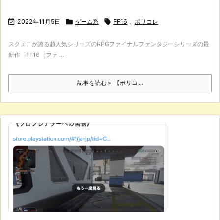

2022年11月5日

ゲーム系

FF16
,
ポリコレ
スクエニが誇る超人気シリーズのRPGファイナルファンタジーシリーズの最
新作「FF16（ファ ...
記事を読む
【ポリコ ...