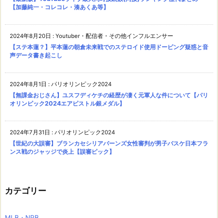
【加藤純一・コレコレ・湊あくあ等】
2024年8月20日
:
Youtuber・配信者・その他インフルエンサー
【ステ本蓮？】平本蓮の朝倉未来戦でのステロイド使用ドーピング疑惑と音
声データ書き起こし
2024年8月1日
:
パリオリンピック2024
【無課金おじさん】ユスフディケチの経歴が凄く元軍人な件について【パリ
オリンピック2024エアピストル銀メダル】
2024年7月31日
:
パリオリンピック2024
【世紀の大誤審】ブランカセシリアバーンズ女性審判が男子バスケ日本フラ
ンス戦のジャッジで炎上【誤審ピック】
カテゴリー
MLB・NPB