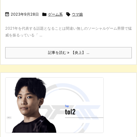

2023年9月28日

ゲーム系

ウマ娘
2021年を代表する話題となることは間違い無しのソーシャルゲーム界隈で猛
威を振るっている「 ...
記事を読む
【炎上】 ...