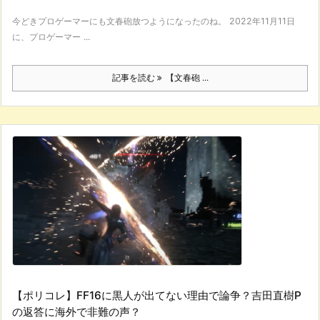
今どきプロゲーマーにも文春砲放つようになったのね。 2022年11月11日
に、プロゲーマー ...
記事を読む
【文春砲 ...
【ポリコレ】FF16に黒人が出てない理由で論争？吉田直樹P
の返答に海外で非難の声？