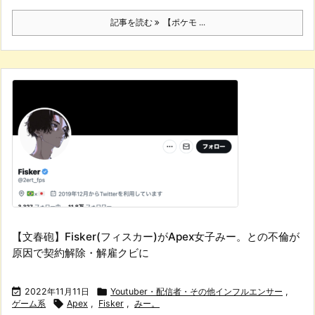
記事を読む
【ポケモ ...
【文春砲】Fisker(フィスカー)がApex女子みー。との不倫が
原因で契約解除・解雇クビに

2022年11月11日

Youtuber・配信者・その他インフルエンサー
,
ゲーム系

Apex
,
Fisker
,
みー。