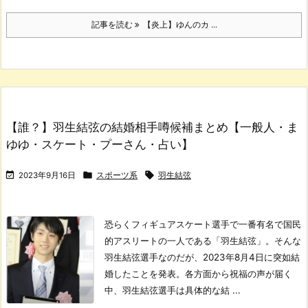
記事を読む
【炎上】ゆんのカ ...
【誰？】羽生結弦の結婚相手噂候補まとめ【一般人・ま
ゆゆ・スケート・プーさん・占い】



2023年9月16日
スポーツ系
羽生結弦
恐らくフィギュアスケート選手で一番有名で国民
的アスリートの一人である「羽生結弦」。
そんな
羽生結弦選手なのだが、2023年8月4日に突如結
婚したことを発表。
各方面から祝福の声が届く
中、羽生結弦選手は具体的な結 ...