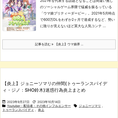
2021年を代表する話題となることは間違い無し
のソーシャルゲーム界隈で猛威を振るっている
「ウマ娘プリティーダービー」。
2021年5月時点
で600万DLをわずか2ヶ月で達成するなど、勢い
に陰りが見えないほど莫大な人気コンテ ...
記事を読む
【炎上】ウマ娘界 ...
【炎上】ジョニーソマリの仲間(トゥーランスパイデ
ィ・ジノ：SHO鈴木)迷惑行為炎上まとめ


2023年9月27日
2023年10月14日


Youtuber・配信者・その他インフルエンサー
ジョニーソマリ
,
トゥーランスパイディ
,
炎上