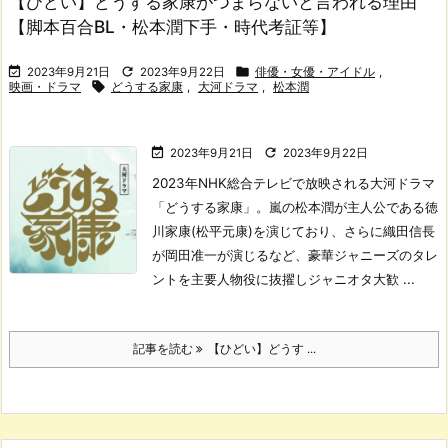
【ひどい】どうする家康がつまらないと言われる理由
【脚本百合BL・松本潤下手・時代考証等】



2023年9月21日
2023年9月22日
俳優・女優・アイドル
,

映画・ドラマ
どうする家康
,
大河ドラマ
,
松本潤


2023年9月21日
2023年9月22日
2023年NHK総合テレビで放映される大河ドラマ
「どうする家康」。
嵐の松本潤が主人公である徳
川家康(松平元康)を演じており、さらに織田信長
が岡田准一が演じるなど、豪華ジャニーズのタレ
ントを主要人物役に抜擢しジャニオタ大歓 ...
記事を読む
【ひどい】どうす ...