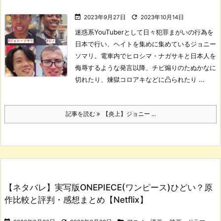


2023年9月27日
2023年10月14日
迷惑系YouTuberとして日々犯罪まがいの行為を
日本で行い、ヘイトを集めに集めているジョニー
ソマリ。
電車内でヒロシマ・ナガサキと日本人を
侮辱するような発言以降、チビ煽りのたぬかなに
切れたり、煉獄コロアキなどに凸られたり ...
記事を読む
【炎上】ジョニー ...
【ネタバレ】実写版ONEPIECE(ワンピース)ひどい？原
作比較と評判・感想まとめ【Netflix】