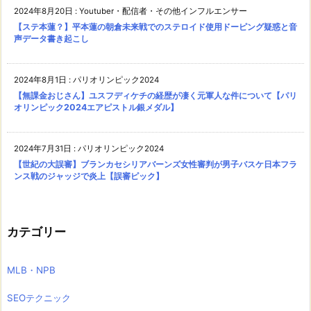
2024年8月20日
:
Youtuber・配信者・その他インフルエンサー
【ステ本蓮？】平本蓮の朝倉未来戦でのステロイド使用ドーピング疑惑と音
声データ書き起こし
2024年8月1日
:
パリオリンピック2024
【無課金おじさん】ユスフディケチの経歴が凄く元軍人な件について【パリ
オリンピック2024エアピストル銀メダル】
2024年7月31日
:
パリオリンピック2024
【世紀の大誤審】ブランカセシリアバーンズ女性審判が男子バスケ日本フラ
ンス戦のジャッジで炎上【誤審ピック】
カテゴリー
MLB・NPB
SEOテクニック