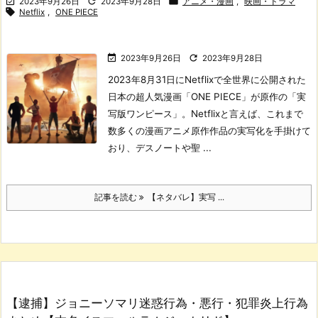



2023年9月26日
2023年9月28日
アニメ・漫画
,
映画・ドラマ

Netflix
,
ONE PIECE


2023年9月26日
2023年9月28日
2023年8月31日にNetflixで全世界に公開された
日本の超人気漫画「ONE PIECE」が原作の「実
写版ワンピース」。
Netflixと言えば、これまで
数多くの漫画アニメ原作作品の実写化を手掛けて
おり、デスノートや聖 ...
記事を読む
【ネタバレ】実写 ...
【逮捕】ジョニーソマリ迷惑行為・悪行・犯罪炎上行為