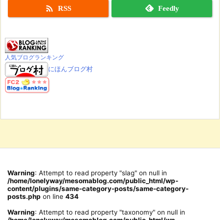

RSS
Feedly
人気ブログランキング
にほんブログ村
Warning
: Attempt to read property "slag" on null in
/home/lonelyway/mesomablog.com/public_html/wp-
content/plugins/same-category-posts/same-category-
posts.php
on line
434
Warning
: Attempt to read property "taxonomy" on null in
/home/lonelyway/mesomablog.com/public_html/wp-