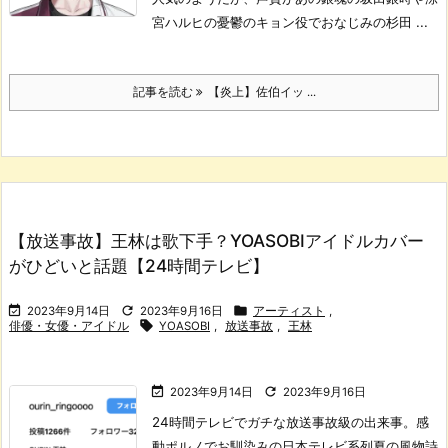
宮ハルヒの憂鬱のキョン役でおなじみの杉田 ...
記事を読む
【炎上】佐伯イッ ...
【放送事故】王林は歌下手？YOASOBIアイドルカバー
がひどいと話題【24時間テレビ】



2023年9月14日
2023年9月16日
アーティスト
,

俳優・女優・アイドル
YOASOBI
,
放送事故
,
王林


2023年9月14日
2023年9月16日
24時間テレビでガチな放送事故級の出来事。
感
動ポルノでお馴染みの日本テレビ系列夏の風物詩