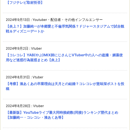
【フジテレビ取材拒否】
2024年9月13日
:
Youtuber・配信者・その他インフルエンサー
【炎上？】加藤純一が本郷愛と不倫浮気関係？ドジャースタジアムで試合観
戦＆ディズニーデートか
2024年9月2日
:
Vtuber
【コレコレ】YAB(やぶ)MIX師にじさんじVTuber中の人への盗撮・媚薬使
用など迷惑行為疑惑まとめ【炎上】
2024年8月31日
:
Vtuber
【考察】湊あくあの卒業理由は天月との結婚？コレコレが意味深ポストを投
稿
2024年8月28日
:
Vtuber
【最新版】YouTubeライブ最大同時接続数(同接)ランキング歴代まとめ
【加藤純一・コレコレ・湊あくあ等】