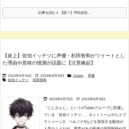
記事を読む
【誰？】羽生結弦 ...
【炎上】佐伯イッテツに声優・杉田智和がツイートとし
た理由や意味の憶測が話題に【注意喚起】



2023年9月15日
2023年9月16日
Vtuber
,
声優

佐伯イッテツ
,
杉田智和


2023年9月15日
2023年9月16日
「にじさんじ」というVTuberグループに所属し
ている「佐伯イッテツ」。
ネットミームやらスプ
ラトゥーン3、ペルソナ5などを実況する配信が
人気のようだが、声質があの銀魂の坂田銀時や涼