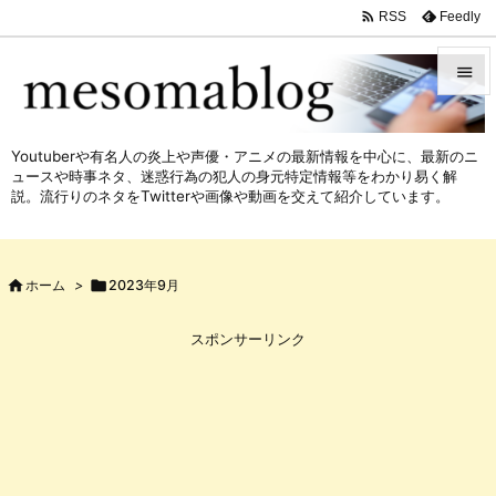

Feedly
RSS


メニュ
Youtuberや有名人の炎上や声優・アニメの最新情報を中心に、最新のニ

ュースや時事ネタ、迷惑行為の犯人の身元特定情報等をわかり易く解
サイド
説。流行りのネタをTwitterや画像や動画を交えて紹介しています。

前へ


ホーム
>

2023年9月
次へ

スポンサーリンク
検索