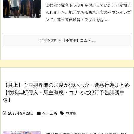
に都内で騒音トラブルを起こしていたことが報じ
られました。
地元である西東京市のセブンイレブ
ンで、連日連夜騒音トラブルを起 ...
記事を読む
【不祥事】コムド ...
【炎上】ウマ娘界隈の民度が低い厄介・迷惑行為まとめ
【牧場無断侵入・馬主激怒・コナミに犯行予告誹謗中
傷】



2023年9月28日
ゲーム系
ウマ娘