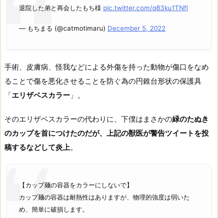
退院した弟と再会したもち様
pic.twitter.com/q83ku1TNfl
— もちまる (@catmotimaru)
December 5, 2022
手術、皮膚病、怪我などによる外傷を持った動物が傷口をなめ
ることで傷を悪化させることを防ぐ為の円錐台形状の保護具
「
エリザベスカラー
」。
そのエリザベスカラーの代わりに、下僕はまさかの
緑のたぬき
のカップを首につけたのだが、上記の獣医が警告ツイートを投
稿するなどして炎上
。
【カップ麺の容器をカラーにしないで】
カップ麺の容器は耐熱性はありますが、物理的強度は弱いた
め、簡単に破損します。