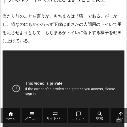
当たり前のことを言うが、もちまるは「猫」である。がしか
し、猫なのにもかかわらず下僕はまさかの人間用のトイレで用
を足させようとして、もちまるがトイレに落下する様子を動画
に上げている。






メニュー
サイドバー
検索
上へ
ホーム
コメント