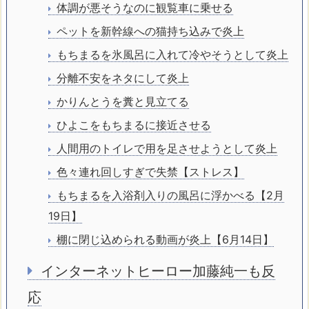
体調が悪そうなのに観覧車に乗せる
ペットを新幹線への猫持ち込みで炎上
もちまるを氷風呂に入れて冷やそうとして炎上
分離不安をネタにして炎上
かりんとうを糞と見立てる
ひよこをもちまるに接近させる
人間用のトイレで用を足させようとして炎上
色々連れ回しすぎで失禁【ストレス】
もちまるを入浴剤入りの風呂に
浮かべる
【2月
19日】
棚に閉じ込められる動画が炎上【6月14日】
インターネットヒーロー加藤純一も反
応