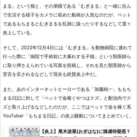
まる」という猫と、その弟猫である「むぎまる」と一緒に住ん
で生活する様子をカメラに収めた動画が人気なのだが、ペット
であるもちまるとむぎまるを乱雑に扱ったりするなどして度々
炎上している。
そして、2022年12月4日には「むぎまる」を動物病院に連れて
行った際に「病院で手術前に大暴れする子猫」という獣医師ら
に取り押さえられている写真を投稿し、それを見た獣医師から
苦言を呈されるなどして現在も絶賛炎上中だ。
また、あのインターネットヒーローである「加藤純一」ももち
まる日記に対して「ペットで金稼ぐやつはクズ」と配信内でク
ズと取り上げるなどしたのだが、ここではペットで金を稼ぐ系
YouTuber「もちまる日記」の炎上騒動についてまとめていく。
【炎上】尾木波菜(おぎはな)に猫虐待疑惑？