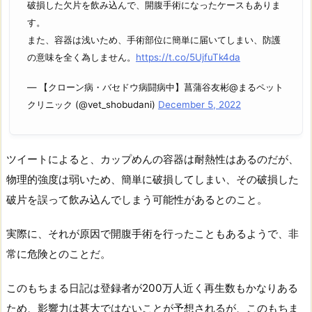
破損した欠片を飲み込んで、開腹手術になったケースもありま
す。
また、容器は浅いため、手術部位に簡単に届いてしまい、防護
の意味を全く為しません。
https://t.co/5UjfuTk4da
— 【クローン病・バセドウ病闘病中】菖蒲谷友彬@まるペット
クリニック (@vet_shobudani)
December 5, 2022
ツイートによると、カップめんの容器は耐熱性はあるのだが、
物理的強度は弱いため、簡単に破損してしまい、その破損した
破片を誤って飲み込んでしまう可能性があるとのこと。
実際に、それが原因で開腹手術を行ったこともあるようで、非
常に危険とのことだ。
このもちまる日記は登録者が200万人近く再生数もかなりある
ため、影響力は甚大ではないことが予想されるが、このもちま