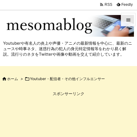

Feedly
RSS


メニュ
Youtuberや有名人の炎上や声優・アニメの最新情報を中心に、最新のニ

ュースや時事ネタ、迷惑行為の犯人の身元特定情報等をわかり易く解
サイド
説。流行りのネタをTwitterや画像や動画を交えて紹介しています。

前へ


ホーム
>

Youtuber・配信者・その他インフルエンサー
次へ

スポンサーリンク
検索