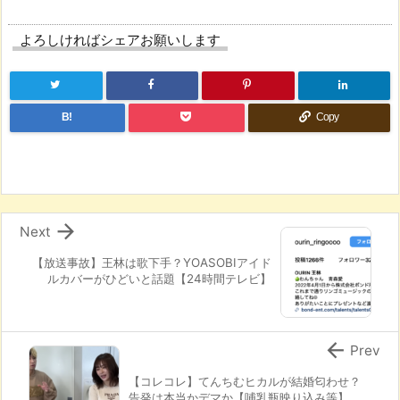
よろしければシェアお願いします
B!
Copy

Next
【放送事故】王林は歌下手？YOASOBIアイド
ルカバーがひどいと話題【24時間テレビ】

Prev
【コレコレ】てんちむヒカルが結婚匂わせ？
告発は本当かデマか【哺乳瓶映り込み等】