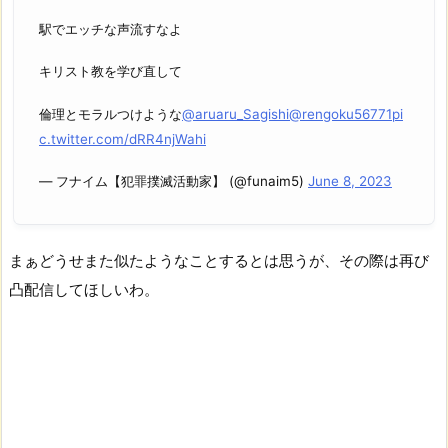
駅でエッチな声流すなよ
キリスト教を学び直して
倫理とモラルつけような
@aruaru_Sagishi
@rengoku56771
pi
c.twitter.com/dRR4njWahi
— フナイム【犯罪撲滅活動家】 (@funaim5)
June 8, 2023
まぁどうせまた似たようなことするとは思うが、その際は再び
凸配信してほしいわ。