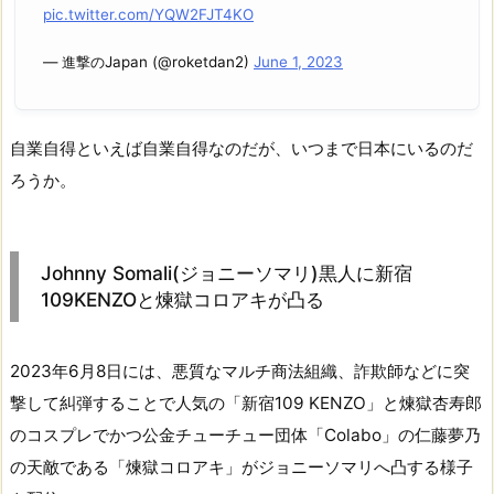
pic.twitter.com/YQW2FJT4KO
— 進撃のJapan (@roketdan2)
June 1, 2023
自業自得といえば自業自得なのだが、いつまで日本にいるのだ
ろうか。
Johnny Somali(ジョニーソマリ)黒人に新宿
109KENZOと煉獄コロアキが凸る
2023年6月8日には、悪質なマルチ商法組織、詐欺師などに突
撃して糾弾することで人気の「新宿109 KENZO」と煉獄杏寿郎
のコスプレでかつ公金チューチュー団体「Colabo」の仁藤夢乃
の天敵である「煉獄コロアキ」がジョニーソマリへ凸する様子