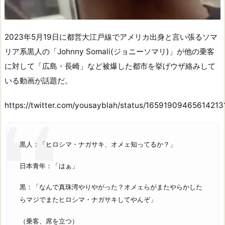
2023年5月19日に都営大江戸線でアメリカ出身と言い張るソマ
リア系黒人の「Johnny Somali(ジョニーソマリ)」が他の乗客
に対して「広島・長崎」など被爆した都市を挙げウザ絡みして
いる動画が話題だ。
https://twitter.com/yousayblah/status/16591909465614213
黒人：「ヒロシマ・ナガサキ、オメェ知ってるか？」
日本青年：「はぁ」
黒：「なんで真珠湾やりやがった？オメェらがまたやらかした
らマジでまたヒロシマ・ナガサキしてやんぞ」
（乗客、席を立つ）