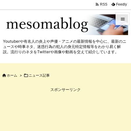

Feedly
RSS


メニュ
Youtuberや有名人の炎上や声優・アニメの最新情報を中心に、最新のニ

ュースや時事ネタ、迷惑行為の犯人の身元特定情報等をわかり易く解
サイド
説。流行りのネタをTwitterや画像や動画を交えて紹介しています。

前へ


ホーム
>

ニュース記事
次へ

スポンサーリンク
検索