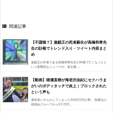

関連記事
【不謹慎？】遊戯王の死者蘇生が高橋和希先
生の訃報でトレンド入り・ツイート内容まと
め
遊戯王の作者である高橋和希先生が沖縄で亡くなったと
いう衝撃的なニュースが、巷を騒 ...
【動画】猪瀬直樹が海老沢由紀にセクハラま
がいのボディタッチで炎上｜ブロックされた
という声も
選挙前にやらかしてしまった5000万円の男。 医療法人
徳洲会グループから5千万円 ...