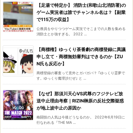
【足湯で特定か】 消防士(和歌山北消防署)の
ゲーム実況者は誰でチャンネル名は？【副業
で115万の収益】
公務員をやりつつゲーム実況でそこまでの人数を集める
消防士とか強すぎる。 2022 ...
【商標権】ゆっくり茶番劇の商標登録に異議
申し立て・商標無効審判はできるのか【ZU
N氏も反応か】
商標登録の審査って意外とガバガバ？ ｢ゆっくり霊夢で
す。ゆっくり魔理沙だぜ｣ と ...
【なぜ】那須川天心VS武尊のフジテレビ放
送中止理由考察｜RIZIN榊原の反社交際疑惑
が地上波中止の原因か
格闘技の人気は今後どうなるのか。 2022年6月19日に
行なわれる『THE MA ...