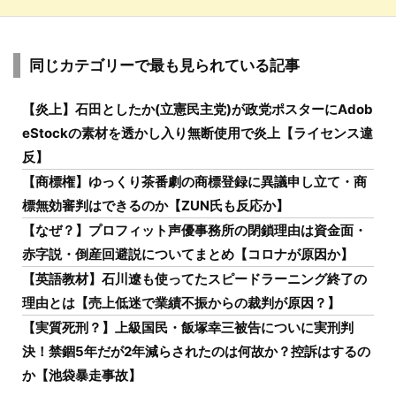
同じカテゴリーで最も見られている記事
【炎上】石田としたか(立憲民主党)が政党ポスターにAdob
eStockの素材を透かし入り無断使用で炎上【ライセンス違
反】
【商標権】ゆっくり茶番劇の商標登録に異議申し立て・商
標無効審判はできるのか【ZUN氏も反応か】
【なぜ？】プロフィット声優事務所の閉鎖理由は資金面・
赤字説・倒産回避説についてまとめ【コロナが原因か】
【英語教材】石川遼も使ってたスピードラーニング終了の
理由とは【売上低迷で業績不振からの裁判が原因？】
【実質死刑？】上級国民・飯塚幸三被告についに実刑判
決！禁錮5年だが2年減らされたのは何故か？控訴はするの
か【池袋暴走事故】