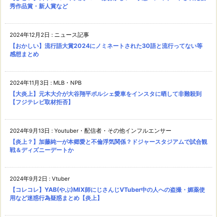
秀作品賞・新人賞など
2024年12月2日
:
ニュース記事
【おかしい】流行語大賞2024にノミネートされた30語と流行ってない等
感想まとめ
2024年11月3日
:
MLB・NPB
【大炎上】元木大介が大谷翔平ポルシェ愛車をインスタに晒して非難殺到
【フジテレビ取材拒否】
2024年9月13日
:
Youtuber・配信者・その他インフルエンサー
【炎上？】加藤純一が本郷愛と不倫浮気関係？ドジャースタジアムで試合観
戦＆ディズニーデートか
2024年9月2日
:
Vtuber
【コレコレ】YAB(やぶ)MIX師にじさんじVTuber中の人への盗撮・媚薬使
用など迷惑行為疑惑まとめ【炎上】