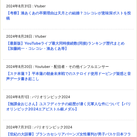
2024年8月31日
:
Vtuber
【考察】湊あくあの卒業理由は天月との結婚？コレコレが意味深ポストを投
稿
2024年8月28日
:
Vtuber
【最新版】YouTubeライブ最大同時接続数(同接)ランキング歴代まとめ
【加藤純一・コレコレ・湊あくあ等】
2024年8月20日
:
Youtuber・配信者・その他インフルエンサー
【ステ本蓮？】平本蓮の朝倉未来戦でのステロイド使用ドーピング疑惑と音
声データ書き起こし
2024年8月1日
:
パリオリンピック2024
【無課金おじさん】ユスフディケチの経歴が凄く元軍人な件について【パリ
オリンピック2024エアピストル銀メダル】
2024年7月31日
:
パリオリンピック2024
【世紀の大誤審】ブランカセシリアバーンズ女性審判が男子バスケ日本フラ