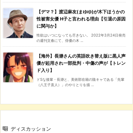
【デマ？】渡辺麻友(まゆゆ)が木下ほうかの
性被害女優 H子と言われる理由【引退の原因
に関与か】
性欲はいつになっても尽きない。 2022年3月24日発売
の週刊文春にて、俳優の木 ...
【海外】長瀞さんの英語吹き替え版に黒人声
優が起用され一部批判・中傷の声が【トレン
ド入り】
ドSな後輩・長瀞と、美術部在籍の陰キャである「先輩
（八王子直人）」のやりとりを描 ...
ディスカッション