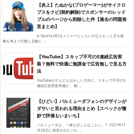
【炎上】たぬかな(プロゲーマー)がサイクロ
プスをクビ(契約解除)でスポンサーのレッド
ブルのページから削除した件【過去の問題発
言まとめ】
e-Sports(笑)をメジャーにしたいのならもっと立ち振
舞を考えて行動し言動に ...
【YouTube】スキップ不可の5連続広告実
装？無料で快適に無課金で広告無しで見る方
法
YouTubeがどんどんおかしい方向に、スキップ不可の5
連続広告実装準備か。 動 ...
【ひどい】バルミューダフォンのデザインが
ダサいと言われる理由まとめ【スペックが微
妙で評価もいまいち】
バルミューダよ、一体なぜこんなことに…？ 2021年11
月26日に発売されたバル ...