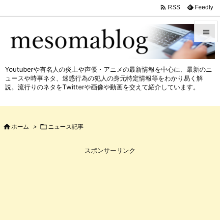

Feedly
RSS


メニュ
Youtuberや有名人の炎上や声優・アニメの最新情報を中心に、最新のニ

ュースや時事ネタ、迷惑行為の犯人の身元特定情報等をわかり易く解
サイド
説。流行りのネタをTwitterや画像や動画を交えて紹介しています。

前へ


ホーム
>

ニュース記事
次へ

スポンサーリンク
検索