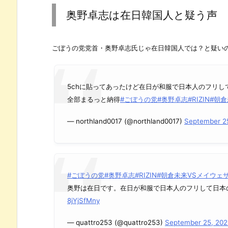
奥野卓志は在日韓国人と疑う声
ごぼうの党党首・奥野卓志氏じゃ在日韓国人では？と疑い
5chに貼ってあったけど在日が和服で日本人のフリし
全部まるっと納得
#ごぼうの党
#奥野卓志
#RIZIN
#朝倉
— northland0017 (@northland0017)
September 2
#ごぼうの党
#奥野卓志
#RIZIN
#朝倉未来VSメイウェ
奥野は在日です。在日が和服で日本人のフリして日本
8jYjSfMny
— quattro253 (@quattro253)
September 25, 202