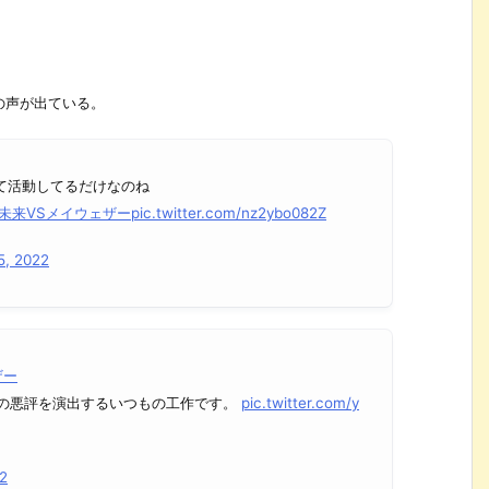
の声が出ている。
て活動してるだけなのね
未来VSメイウェザー
pic.twitter.com/nz2ybo082Z
5, 2022
ザー
の悪評を演出するいつもの工作です。
pic.twitter.com/y
2