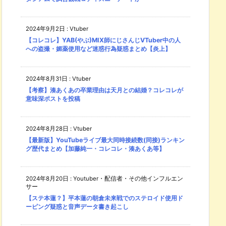
2024年9月2日
:
Vtuber
【コレコレ】YAB(やぶ)MIX師にじさんじVTuber中の人
への盗撮・媚薬使用など迷惑行為疑惑まとめ【炎上】
2024年8月31日
:
Vtuber
【考察】湊あくあの卒業理由は天月との結婚？コレコレが
意味深ポストを投稿
2024年8月28日
:
Vtuber
【最新版】YouTubeライブ最大同時接続数(同接)ランキン
グ歴代まとめ【加藤純一・コレコレ・湊あくあ等】
2024年8月20日
:
Youtuber・配信者・その他インフルエン
サー
【ステ本蓮？】平本蓮の朝倉未来戦でのステロイド使用ド
ーピング疑惑と音声データ書き起こし