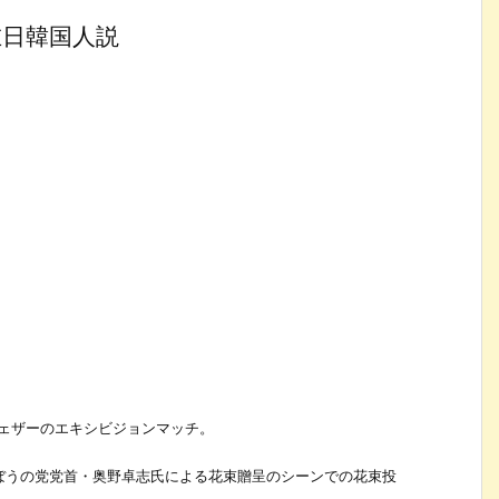
在日韓国人説
イウェザーのエキシビジョンマッチ。
ぼうの党党首・奥野卓志氏による花束贈呈のシーンでの花束投