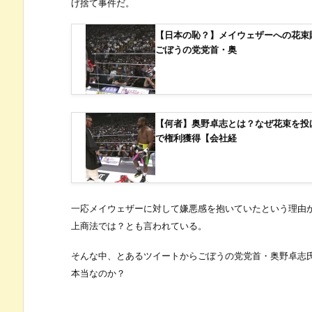
げ捨て事件だ。
【日本の恥？】メイウェザーへの花束
ごぼうの党党首・奥
【何者】奥野卓志とは？なぜ花束を投
で権利獲得【会社経
一応メイウェザーに対して嫌悪感を抱いていたという理由
上商法では？とも言われている。
そんな中、とあるツイートからごぼうの党党首・奥野卓志
本当なのか？