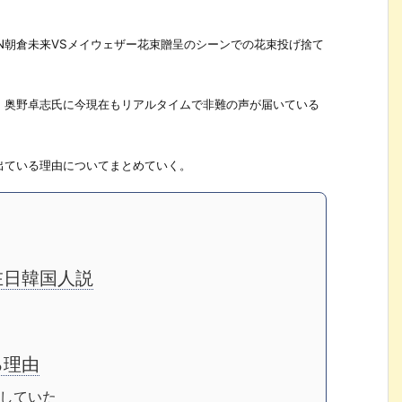
ZIN朝倉未来VSメイウェザー花束贈呈のシーンでの花束投げ捨て
・奥野卓志氏に今現在もリアルタイムで非難の声が届いている
出ている理由についてまとめていく。
在日韓国人説
る理由
していた