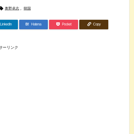

奥野卓志
,
韓国
LinkedIn
B!
Hatena
Pocket
Copy
サーリンク