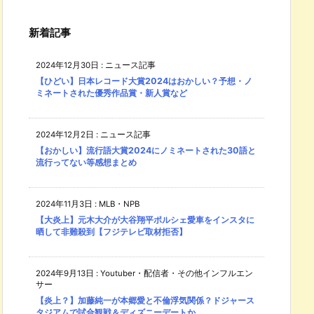
新着記事
2024年12月30日
:
ニュース記事
【ひどい】日本レコード大賞2024はおかしい？予想・ノ
ミネートされた優秀作品賞・新人賞など
2024年12月2日
:
ニュース記事
【おかしい】流行語大賞2024にノミネートされた30語と
流行ってない等感想まとめ
2024年11月3日
:
MLB・NPB
【大炎上】元木大介が大谷翔平ポルシェ愛車をインスタに
晒して非難殺到【フジテレビ取材拒否】
2024年9月13日
:
Youtuber・配信者・その他インフルエン
サー
【炎上？】加藤純一が本郷愛と不倫浮気関係？ドジャース
タジアムで試合観戦＆ディズニーデートか