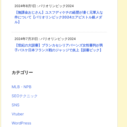
2024年8月1日
:
パリオリンピック2024
【無課金おじさん】ユスフディケチの経歴が凄く元軍人な
件について【パリオリンピック2024エアピストル銀メダ
ル】
2024年7月31日
:
パリオリンピック2024
【世紀の大誤審】ブランカセシリアバーンズ女性審判が男
子バスケ日本フランス戦のジャッジで炎上【誤審ピック】
カテゴリー
MLB・NPB
SEOテクニック
SNS
Vtuber
WordPress